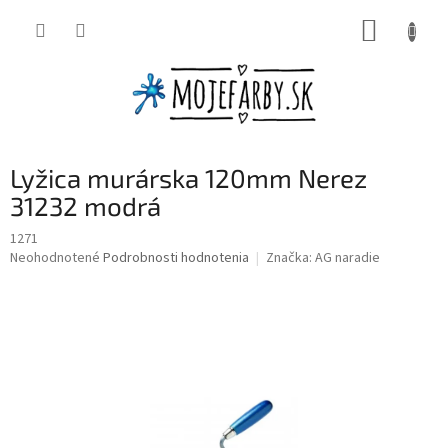
Prejsť
NÁKUP
na
obsah
KOŠÍK
Lyžica murárska 120mm Nerez
31232 modrá
1271
Priemerné
Neohodnotené
Podrobnosti hodnotenia
Značka:
AG naradie
hodnotenie
produktu
je
0,0
z
5
hviezdičiek.