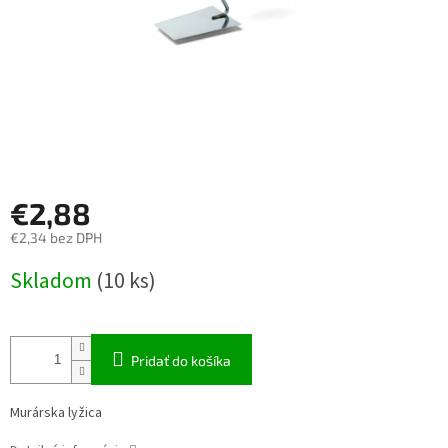
€2,88
€2,34 bez DPH
Jednotková
Skladom
(10 ks)
cena:
Pridať do košíka
Murárska lyžica