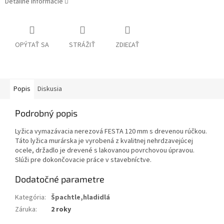
Detailné informácie
OPÝTAŤ SA
STRÁŽIŤ
ZDIEĽAŤ
Popis
Diskusia
Podrobný popis
Lyžica vymazávacia nerezová FESTA 120 mm s drevenou rúčkou.
Táto lyžica murárska je vyrobená z kvalitnej nehrdzavejúcej
ocele, držadlo je drevené s lakovanou povrchovou úpravou.
Slúži pre dokončovacie práce v stavebníctve.
Dodatočné parametre
Kategória
:
Špachtle,hladidlá
Záruka
:
2 roky