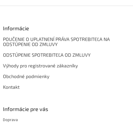
Z
á
p
ä
Informácie
t
POUČENIE O UPLATNENÍ PRÁVA SPOTREBITEĽA NA
i
ODSTÚPENIE OD ZMLUVY
e
ODSTÚPENIE SPOTREBITEĽA OD ZMLUVY
Výhody pro registrované zákazníky
Obchodné podmienky
Kontakt
Informácie pre vás
Doprava