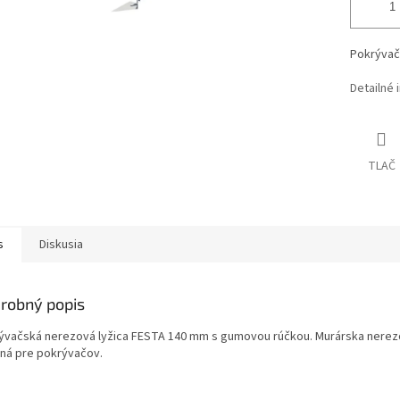
Pokrývačs
Detailné 
TLAČ
s
Diskusia
robný popis
ývačská nerezová lyžica FESTA 140 mm s gumovou rúčkou. Murárska nerezo
ná pre pokrývačov.