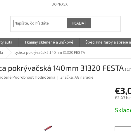
DOPRAVA
HĽADAŤ
ty auta
Tkaniny sklenené a uhlíkové
Špecialne farby a spreje n
lá
Lyžica pokrývačská 140mm 31320 FESTA
ica pokrývačská 140mm 31320 FESTA
127
né
notené
Podrobnosti hodnotenia
Značka:
AG naradie
nie
€3,
u
€2,47 be
Jednotk
Skla
cena:
iek.