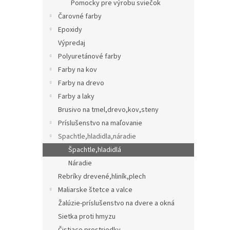
Pomocky pre výrobu sviečok
Čarovné farby
Epoxidy
Výpredaj
Polyuretánové farby
Farby na kov
Farby na drevo
Farby a laky
Brusivo na tmel,drevo,kov,steny
Príslušenstvo na maľovanie
Spachtle,hladidla,náradie
Špachtle,hladidlá
Náradie
Rebríky drevené,hliník,plech
Maliarske štetce a valce
Žalúzie-príslušenstvo na dvere a okná
Sietka proti hmyzu