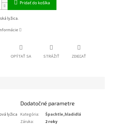
Pridať do košíka
ká lyžica.
informácie
OPÝTAŤ SA
STRÁŽIŤ
ZDIEĽAŤ
Dodatočné parametre
vá lyžica
Kategória
:
Špachtle,hladidlá
Záruka
:
2 roky