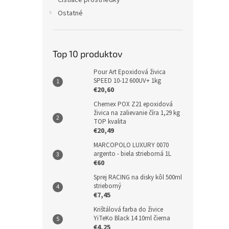
Čistiace prostriedky
Ostatné
Top 10 produktov
Pour Art Epoxidová živica
SPEED 10-12 600UV+ 1kg
€20,60
Chemex POX Z21 epoxidová
živica na zalievanie číra 1,29 kg
TOP kvalita
€20,49
MARCOPOLO LUXURY 0070
argento - biela strieborná 1L
€60
Sprej RACING na disky kôl 500ml
strieborný
€7,45
Krištálová farba do živice
YiTeKo Black 14 10ml čierna
€4,25