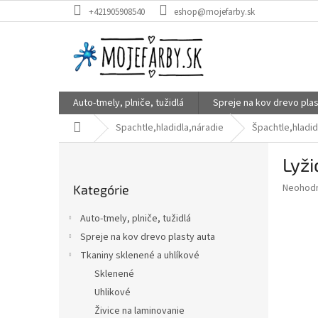
Prejsť
+421905908540
eshop@mojefarby.sk
na
obsah
Auto-tmely, plniče, tužidlá
Spreje na kov drevo plas
Domov
Spachtle,hladidla,náradie
Špachtle,hladid
B
Lyž
o
Preskočiť
č
Priemer
Neohod
Kategórie
kategórie
n
hodnote
ý
produkt
Auto-tmely, plniče, tužidlá
p
je
Spreje na kov drevo plasty auta
0,0
a
z
Tkaniny sklenené a uhlíkové
n
5
e
Sklenené
hviezdič
l
Uhlikové
Živice na laminovanie