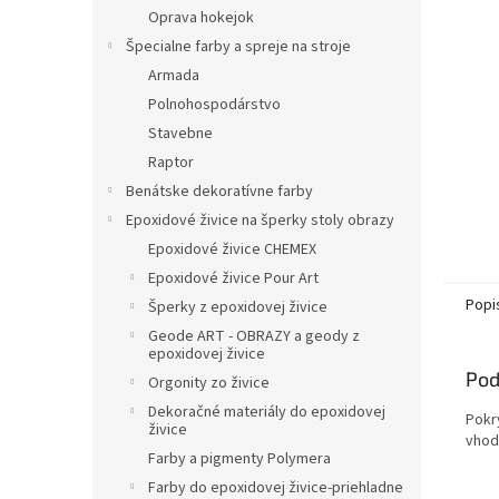
Oprava hokejok
Špecialne farby a spreje na stroje
Armada
Polnohospodárstvo
Stavebne
Raptor
Benátske dekoratívne farby
Epoxidové živice na šperky stoly obrazy
Epoxidové živice CHEMEX
Epoxidové živice Pour Art
Popi
Šperky z epoxidovej živice
Geode ART - OBRAZY a geody z
epoxidovej živice
Pod
Orgonity zo živice
Dekoračné materiály do epoxidovej
Pokr
živice
vhod
Farby a pigmenty Polymera
Farby do epoxidovej živice-priehladne