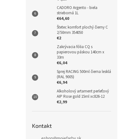
CADORO Argento - biela
strieborná 1L
€64,60
Štetec komfort plochý čierny C
2/50mm 354050
€2
Zakrývacia fólia CQ s
papierovou páskou 140cm x
33m
€6,04
Sprej RACING 500ml čierna lesklá
(RAL 9005)
€6,94
Alkoholový artament perleťový
AIP Rose gold 15ml xc826-12
€2,99
Kontakt
eshop
@
mojefarby.sk