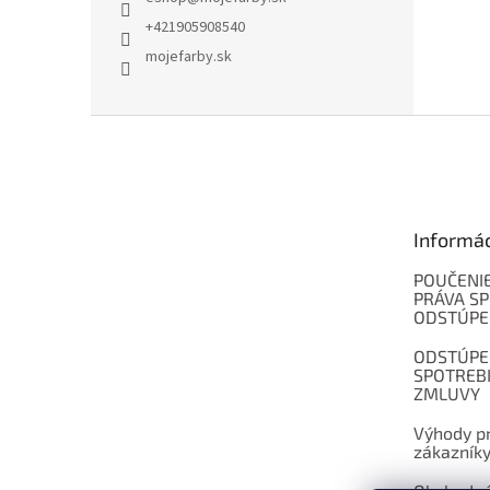
+421905908540
mojefarby.sk
Z
á
p
ä
t
Informá
i
e
POUČENIE
PRÁVA SP
ODSTÚPE
ODSTÚPE
SPOTREB
ZMLUVY
Výhody pr
zákazník