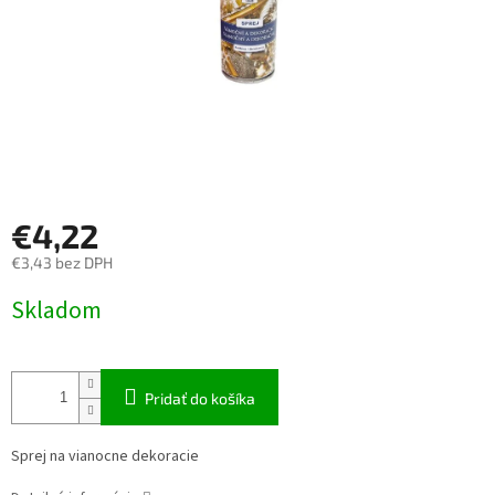
€4,22
€3,43 bez DPH
Jednotková
Skladom
cena:
Pridať do košíka
Sprej na vianocne dekoracie