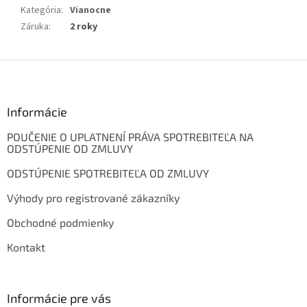
Kategória
:
Vianocne
Záruka
:
2 roky
Z
á
p
ä
Informácie
t
POUČENIE O UPLATNENÍ PRÁVA SPOTREBITEĽA NA
i
ODSTÚPENIE OD ZMLUVY
e
ODSTÚPENIE SPOTREBITEĽA OD ZMLUVY
Výhody pro registrované zákazníky
Obchodné podmienky
Kontakt
Informácie pre vás