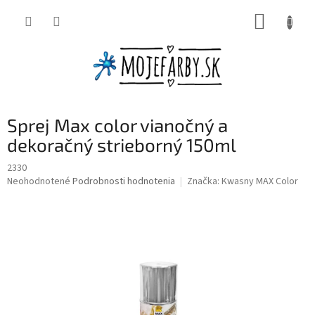
Prejsť
NÁKUP
na
obsah
KOŠÍK
Sprej Max color vianočný a
dekoračný strieborný 150ml
2330
Priemerné
Neohodnotené
Podrobnosti hodnotenia
Značka:
Kwasny MAX Color
hodnotenie
produktu
je
0,0
z
5
hviezdičiek.