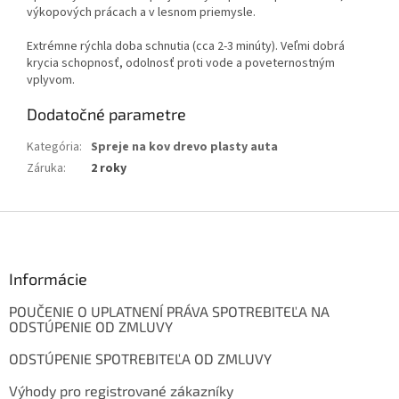
výkopových prácach a v lesnom priemysle.
Extrémne rýchla doba schnutia (cca 2-3 minúty). Veľmi dobrá
krycia schopnosť, odolnosť proti vode a poveternostným
vplyvom.
Dodatočné parametre
Kategória
:
Spreje na kov drevo plasty auta
Záruka
:
2 roky
Z
á
p
ä
Informácie
t
POUČENIE O UPLATNENÍ PRÁVA SPOTREBITEĽA NA
i
ODSTÚPENIE OD ZMLUVY
e
ODSTÚPENIE SPOTREBITEĽA OD ZMLUVY
Výhody pro registrované zákazníky