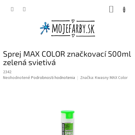
Prejsť
NÁKUP
na
obsah
KOŠÍK
Sprej MAX COLOR značkovací 500ml
zelená svietivá
2342
Priemerné
Neohodnotené
Podrobnosti hodnotenia
Značka:
Kwasny MAX Color
hodnotenie
produktu
je
0,0
z
5
hviezdičiek.