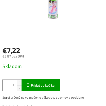
€7,22
€5,87 bez DPH
Jednotková
Skladom
cena:
Pridať do košíka
Sprej určený na vyznačenie výkopov, stromov a podobne