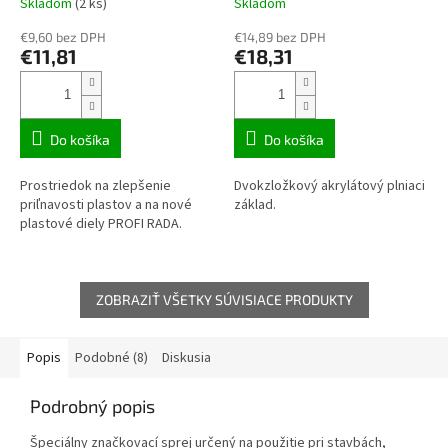
Skladom
(2 ks)
Skladom
€9,60 bez DPH
€14,89 bez DPH
€11,81
€18,31
Do košíka
Do košíka
Prostriedok na zlepšenie
Dvokzložkový akrylátový plniaci
priľnavosti plastov a na nové
základ.
plastové diely PROFI RADA.
ZOBRAZIŤ VŠETKY SÚVISIACE PRODUKTY
Popis
Podobné (8)
Diskusia
Podrobný popis
Špeciálny značkovací sprej určený na použitie pri stavbách,