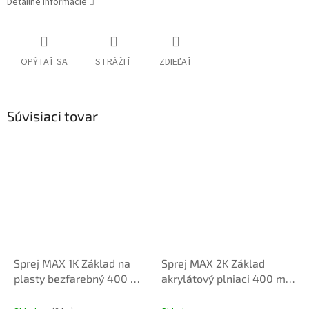
Detailné informácie
OPÝTAŤ SA
STRÁŽIŤ
ZDIEĽAŤ
Súvisiaci tovar
Sprej MAX 1K Základ na
Sprej MAX 2K Základ
plasty bezfarebný 400 ml
akrylátový plniaci 400 ml
680 009
šedá 680036