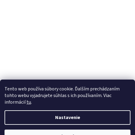
Tento web používa súbory cookie. Ďalším prechádzaním
tohto webu vyjadrujete súhlas s ich používaním. Viac
informácií
tu
.
Nastavenie
Vytvoril Shoptet