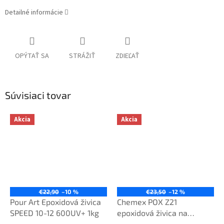
Detailné informácie
OPÝTAŤ SA
STRÁŽIŤ
ZDIEĽAŤ
Súvisiaci tovar
Akcia
Akcia
€22,90
–10 %
€23,50
–12 %
Pour Art Epoxidová živica
Chemex POX Z21
SPEED 10-12 600UV+ 1kg
epoxidová živica na
zalievanie číra 1,29 kg TOP