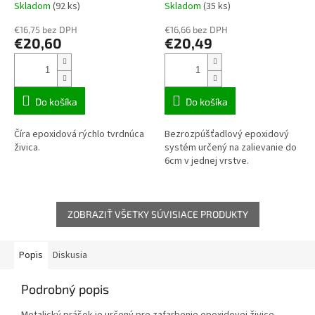
Skladom
(92 ks)
Skladom
(35 ks)
Priemerné
Priemerné
kvalita
hodnotenie
hodnotenie
€16,75 bez DPH
€16,66 bez DPH
produktu
produktu
€20,60
€20,49
je
je
3,1
3,3
z
z
5
5
hviezdičiek.
hviezdičiek.
Do košíka
Do košíka
Číra epoxidová rýchlo tvrdnúca
Bezrozpúšťadlový epoxidový
živica.
systém určený na zalievanie do
6cm v jednej vrstve.
ZOBRAZIŤ VŠETKY SÚVISIACE PRODUKTY
Popis
Diskusia
Podrobný popis
Metalický prášok je určený pre zafarbenie epoxidovej živice.