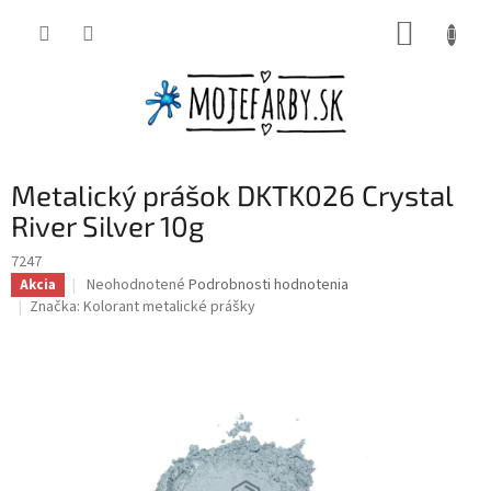
Prejsť
NÁKUP
na
obsah
KOŠÍK
Metalický prášok DKTK026 Crystal
River Silver 10g
7247
Priemerné
Neohodnotené
Podrobnosti hodnotenia
Akcia
hodnotenie
Značka:
Kolorant metalické prášky
produktu
je
0,0
z
5
hviezdičiek.