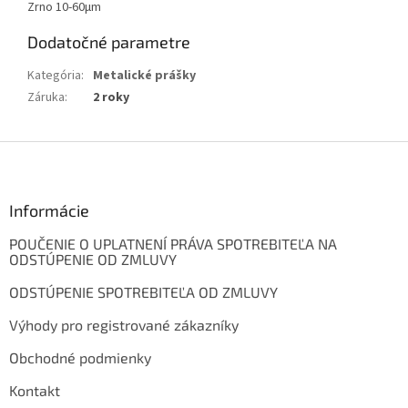
Zrno 10-60
μm
Dodatočné parametre
Kategória
:
Metalické prášky
Záruka
:
2 roky
Z
á
p
ä
Informácie
t
POUČENIE O UPLATNENÍ PRÁVA SPOTREBITEĽA NA
i
ODSTÚPENIE OD ZMLUVY
e
ODSTÚPENIE SPOTREBITEĽA OD ZMLUVY
Výhody pro registrované zákazníky
Obchodné podmienky
Kontakt