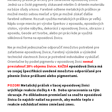
Jedná sa o čisté pigmenty získavané mletím či drtením materiálu
na báze sľudy a kovu. Farebné odtiene metalických práškov je
možné medzi sebou miešať a tým je možné získať ďalšie
farebné odtiene. Rozsah využitia metalických práškov je veľký.
Nájdu svoje miesto pri výrobe šperkov z epoxuidu, epoxidových
stolov, výrobe nábytku, dekorácií z epoxidovej živice, obrazov z
epoxidu, Geode art tvorbe, alebo pri práci kde je využitá
silikónová forma na epoxidovú živicu.
Nie je možné jednoznačne odporučiť množstvo potrebné pre
zafarbenie epoxidovej živice, Farebný výsledok a výsledné
technické vlastnosti živice je potrebné individuálne vyskúšať.
Orientačne by podiel pigmentu v epoxidovej živici
nemal
presiahnuť 20% objemu živice. KAŽDÁ
epoxidová živica má
vo svojej špecifikácii uvedené množstvo odporúčané pre
plnenie živice práškami alebo pigmentami.
POZOR!
Metalický prášok v liacej epoxidovej živici
urýchľuje reakciu zložky A + B. Doba spracovania sa tým
skracuje. Po dôkladnom premiešaní sa snažte epoxidovú
živicu čo najskôr naliať na povrch, aby mohlo teplo z
reakcie odchádzať mimo zmiešanú zmes.