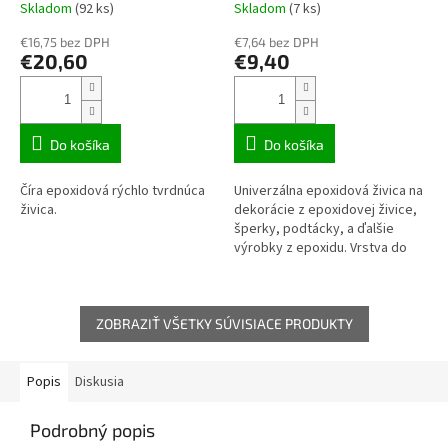
Skladom
(92 ks)
Skladom
(7 ks)
Priemerné
Priemerné
hodnotenie
hodnotenie
€16,75 bez DPH
€7,64 bez DPH
produktu
produktu
€20,60
€9,40
je
je
3,1
3,1
z
z
5
5
hviezdičiek.
hviezdičiek.
Do košíka
Do košíka
Číra epoxidová rýchlo tvrdnúca
Univerzálna epoxidová živica na
živica.
dekorácie z epoxidovej živice,
šperky, podtácky, a ďalšie
výrobky z epoxidu. Vrstva do
výšky 20mm.
ZOBRAZIŤ VŠETKY SÚVISIACE PRODUKTY
Popis
Diskusia
Podrobný popis