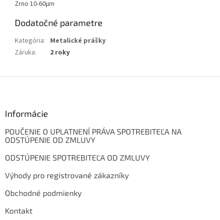
Zrno 10-60
μm
Dodatočné parametre
Kategória
:
Metalické prášky
Záruka
:
2 roky
Z
á
p
ä
Informácie
t
POUČENIE O UPLATNENÍ PRÁVA SPOTREBITEĽA NA
i
ODSTÚPENIE OD ZMLUVY
e
ODSTÚPENIE SPOTREBITEĽA OD ZMLUVY
Výhody pro registrované zákazníky
Obchodné podmienky
Kontakt