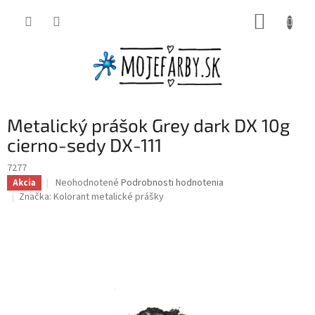
Prejsť
NÁKUP
na
obsah
KOŠÍK
Metalický prášok Grey dark DX 10g
cierno-sedy DX-111
7277
Priemerné
Neohodnotené
Podrobnosti hodnotenia
Akcia
hodnotenie
Značka:
Kolorant metalické prášky
produktu
je
0,0
z
5
hviezdičiek.