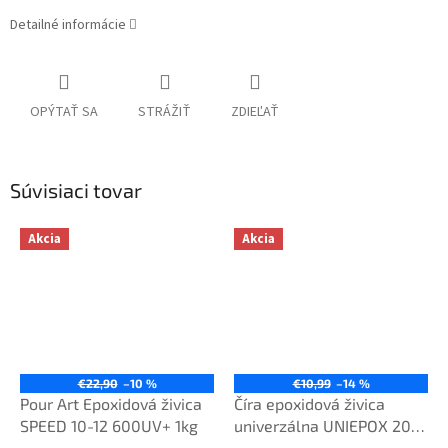
Detailné informácie
OPÝTAŤ SA
STRÁŽIŤ
ZDIEĽAŤ
Súvisiaci tovar
Akcia
Akcia
€22,90
–10 %
€10,99
–14 %
Pour Art Epoxidová živica
Číra epoxidová živica
SPEED 10-12 600UV+ 1kg
univerzálna UNIEPOX 20-
24-650 UV+ 0,4kg