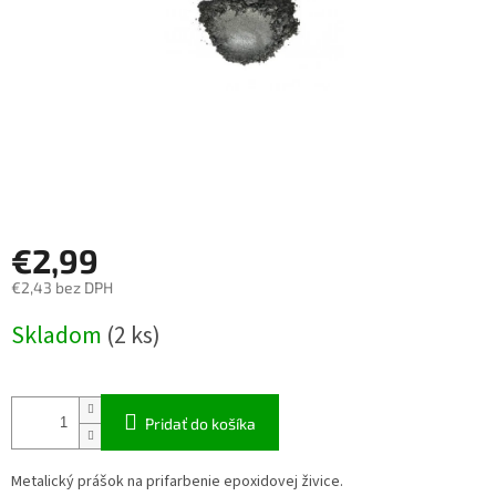
€2,99
€2,43 bez DPH
Jednotková
Skladom
(2 ks)
cena:
Pridať do košíka
Metalický prášok na prifarbenie epoxidovej živice.