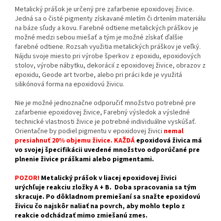
Metalický prášok je určený pre zafarbenie epoxidovej živice.
Jedná sa o čisté pigmenty získavané mletím či drtením materiálu
na báze sľudy a kovu. Farebné odtiene metalických práškov je
možné medzi sebou miešať a tým je možné získať ďalšie
farebné odtiene. Rozsah využitia metalických práškov je veľký.
Nájdu svoje miesto pri výrobe šperkov z epoxidu, epoxidových
stolov, výrobe nábytku, dekorácií z epoxidovej živice, obrazov z
epoxidu, Geode art tvorbe, alebo pri práci kde je využitá
silikónová forma na epoxidovú živicu.
Nie je možné jednoznačne odporučiť množstvo potrebné pre
zafarbenie epoxidovej živice, Farebný výsledok a výsledné
technické vlastnosti živice je potrebné individuálne vyskúšať.
Orientačne by podiel pigmentu v epoxidovej živici
nemal
presiahnuť 20% objemu živice. KAŽDÁ
epoxidová živica má
vo svojej špecifikácii uvedené množstvo odporúčané pre
plnenie živice práškami alebo pigmentami.
POZOR!
Metalický prášok v liacej epoxidovej živici
urýchľuje reakciu zložky A + B. Doba spracovania sa tým
skracuje. Po dôkladnom premiešaní sa snažte epoxidovú
živicu čo najskôr naliať na povrch, aby mohlo teplo z
reakcie odchádzať mimo zmiešanú zmes.