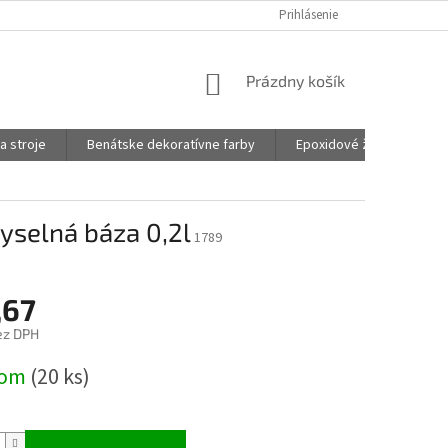
Prihlásenie
NÁKUPNÝ
Prázdny košík
KOŠÍK
a stroje
Benátske dekoratívne farby
Epoxidové živice na šper
yselná báza 0,2l
1789
,67
ez DPH
ová
dom
(20 ks)