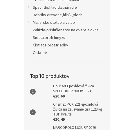
Príslušenstvo na maľovanie
Spachtle,hladidla,náradie
Rebríky drevené,hliník,plech
Maliarske štetce a valce
Žalúzie-príslušenstvo na dvere a okná
Sietka proti hmyzu
Čistiace prostriedky
Ostatné
Top 10 produktov
Pour Art Epoxidová živica
SPEED 10-12 600UV+ 1kg
€20,60
Chemex POX Z21 epoxidová
živica na zalievanie číra 1,29 kg
TOP kvalita
€20,49
MARCOPOLO LUXURY 0070