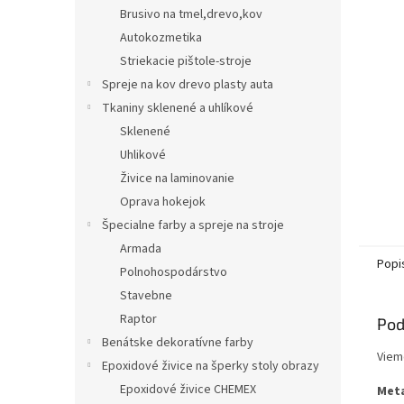
Brusivo na tmel,drevo,kov
Autokozmetika
Striekacie pištole-stroje
Spreje na kov drevo plasty auta
Tkaniny sklenené a uhlíkové
Sklenené
Uhlikové
Živice na laminovanie
Oprava hokejok
Špecialne farby a spreje na stroje
Armada
Popi
Polnohospodárstvo
Stavebne
Raptor
Pod
Benátske dekoratívne farby
Viem
Epoxidové živice na šperky stoly obrazy
Epoxidové živice CHEMEX
Meta