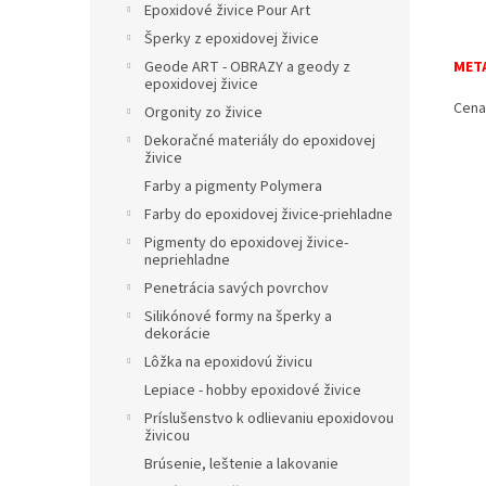
Epoxidové živice Pour Art
Šperky z epoxidovej živice
Geode ART - OBRAZY a geody z
META
epoxidovej živice
Cena 
Orgonity zo živice
Dekoračné materiály do epoxidovej
živice
Farby a pigmenty Polymera
Farby do epoxidovej živice-priehladne
Pigmenty do epoxidovej živice-
nepriehladne
Penetrácia savých povrchov
Silikónové formy na šperky a
dekorácie
Lôžka na epoxidovú živicu
Lepiace - hobby epoxidové živice
Príslušenstvo k odlievaniu epoxidovou
živicou
Brúsenie, leštenie a lakovanie