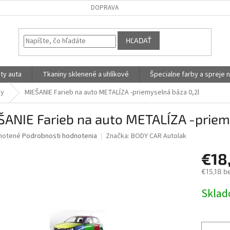
DOPRAVA
HĽADAŤ
ty auta
Tkaniny sklenené a uhlíkové
Špecialne farby a spreje n
by
MIEŠANIE Farieb na auto METALÍZA -priemyselná báza 0,2l
ŠANIE Farieb na auto METALÍZA -priem
né
notené
Podrobnosti hodnotenia
Značka:
BODY CAR Autolak
nie
€18
u
€15,18 b
Jednotk
Skla
cena:
iek.