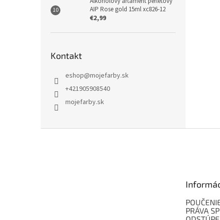
Alkoholový artament perleťový
AIP Rose gold 15ml xc826-12
€2,99
Kontakt
eshop
@
mojefarby.sk
+421905908540
mojefarby.sk
Z
á
p
ä
t
Informá
i
e
POUČENIE
PRÁVA SP
ODSTÚPE