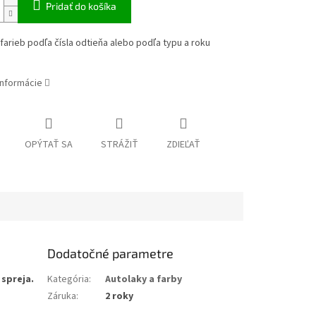
Pridať do košíka
farieb podľa čísla odtieňa alebo podľa typu a roku
informácie
OPÝTAŤ SA
STRÁŽIŤ
ZDIEĽAŤ
Dodatočné parametre
 spreja.
Kategória
:
Autolaky a farby
Záruka
:
2 roky