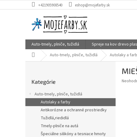
Prejsť
+421905908540
eshop@mojefarby.sk
na
obsah
Auto-tmely, plniče, tužidlá
Spreje na kov drevo plas
Domov
Auto-tmely, plniče, tužidlá
Autolaky a far
B
MIE
o
Preskočiť
č
Priemer
Neohod
Kategórie
kategórie
n
hodnote
ý
produkt
Auto-tmely, plniče, tužidlá
p
je
Autolaky a farby
0,0
a
z
Antikorózne a ochranné prostriedky
n
5
e
Tužidlá,riedidlá
hviezdič
l
Tmely-plniče na autá
Špeciálne silikóny a tesniace hmoty