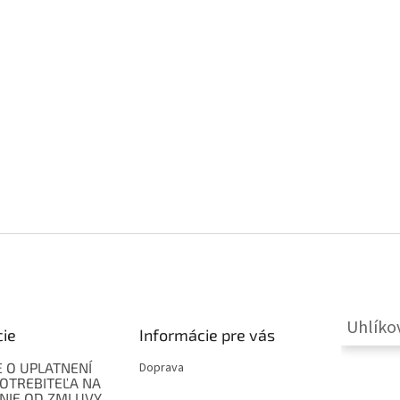
Uhlíko
cie
Informácie pre vás
 O UPLATNENÍ
Doprava
OTREBITEĽA NA
NIE OD ZMLUVY