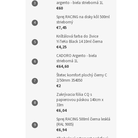
argento - biela strieborná 1L
€60
Sprej RACING na disky kôl 500ml
strieborný
€7,45
Krištálová farba do živice
YiTeKo Black 14 10ml čierna
€4,25
CADORO Argento - biela
strieborná 1L
€64,60
Štetec komfort plochý čierny C
2/50mm 354050
€2
Zakrývacia fólia CQ s
papierovou páskou 140cm x
33m
€6,04
Sprej RACING 500ml čierna lesklá
(RAL 9005)
€6,94