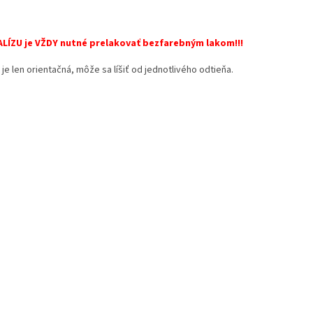
LÍZU je VŽDY nutné prelakovať bezfarebným lakom!!!
je len orientačná, môže sa líšiť od jednotlivého odtieňa.