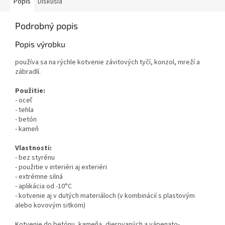
Popis
Diskusia
Podrobný popis
Popis výrobku
používa sa na rýchle kotvenie závitových tyčí, konzol, mreží a
zábradlí.
Použitie:
- oceľ
- tehla
- betón
- kameň
Vlastnosti:
- bez styrénu
- použitie v interiéri aj exteriéri
- extrémne silná
- aplikácia od -10°C
- kotvenie aj v dutých materiáloch (v kombinácií s plastovým
alebo kovovým sitkom)
Kotvenie do betónu, kameňa, dierovaných a vápenato-