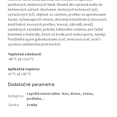
pieskových, betónových tehál. Vhodná ako opravná malta do
betónových súčastí. Ukotvenie závitových kotviacich tyčí,
výstužových tyčí, objímok so závitom, profilov na upevňovanie
fasád, vyčnievajúcich striech, drevených konštrukcií, kovových
konštrukcií, kovových profilov, konzol, zábradlí, mreží,
sanitárnych zariadení, potrubí, káblového vedenia, pre ťažké
bremená a materiály, ktoré sú trvale pod vodou (porty, tunely).
Použiteľná aj pre galvanizovanú oceľ, nerezovú oceľ, oceľ s
vysokou odolnosťou proti korózií.
Teplotná odolnosť:
-40 °C až +110 °C
Aplikačná teplota:
+5 °C až +35 °C
Dodatočné parametre
Lepidlá univerzálne -kov, drevo, stena,
Kategória
:
podlaha,..
Záruka
:
2 roky