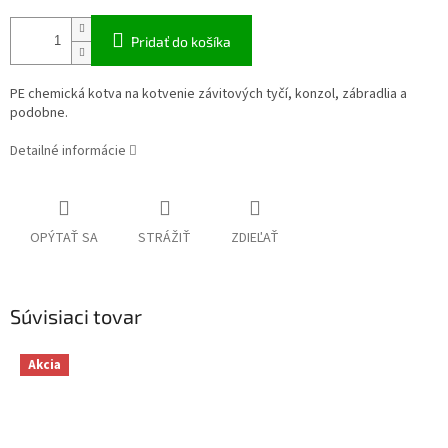
Pridať do košíka
PE chemická kotva na kotvenie závitových tyčí, konzol, zábradlia a
podobne.
Detailné informácie
OPÝTAŤ SA
STRÁŽIŤ
ZDIEĽAŤ
Súvisiaci tovar
Akcia