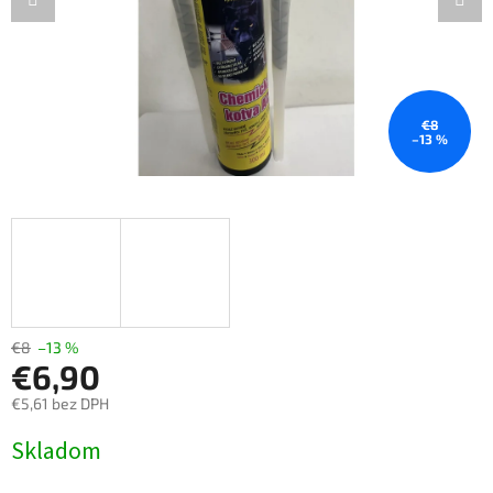
€8
–13 %
€8
–13 %
€6,90
€5,61 bez DPH
Jednotková
Skladom
cena: