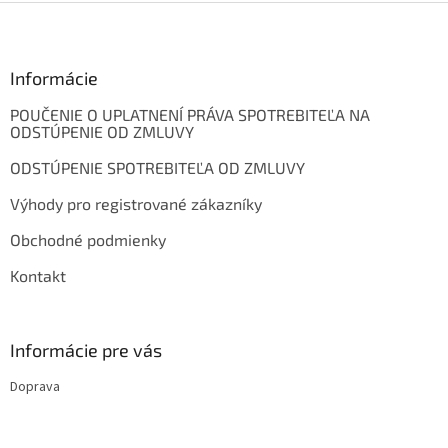
Z
á
p
ä
Informácie
t
POUČENIE O UPLATNENÍ PRÁVA SPOTREBITEĽA NA
i
ODSTÚPENIE OD ZMLUVY
e
ODSTÚPENIE SPOTREBITEĽA OD ZMLUVY
Výhody pro registrované zákazníky
Obchodné podmienky
Kontakt
Informácie pre vás
Doprava