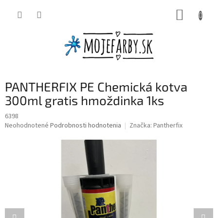
Prejsť
NÁKUP
na
obsah
KOŠÍK
PANTHERFIX PE Chemická kotva
300ml gratis hmoždinka 1ks
6398
Priemerné
Neohodnotené
Podrobnosti hodnotenia
Značka:
Pantherfix
hodnotenie
produktu
je
0,0
z
5
hviezdičiek.