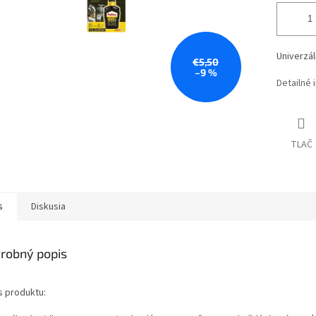
Univerzál
€5,50
–9 %
Detailné 
TLAČ
s
Diskusia
robný popis
s produktu: