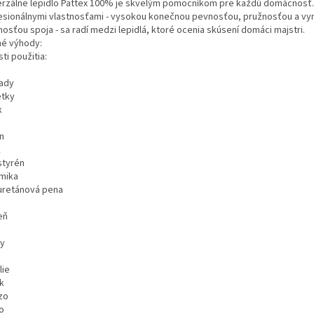
erzálne lepidlo Pattex 100% je skvelým pomocníkom pre každú domácnosť.
esionálnymi vlastnosťami - vysokou konečnou pevnosťou, pružnosťou a vy
osťou spoja - sa radí medzi lepidlá, ktoré ocenia skúsení domáci majstri.
né výhody:
ti použitia:
ady
tky
k
n
k
styrén
mika
uretánová pena
eň
ty
lie
k
zo
o