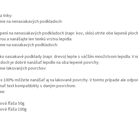
a triky:
nie na nenasiakavých podkladoch:
epení na nenasiakavých podkladoch (napr. kov, sklo) utrite obe lepené ploc
ou a nanášajte len tenkú vrstvu lepidla.
nie na nasiakavých podkladoch:
ko nasiakavé podklady (napr. drevo) lepte s väčším množstvom lepidla. V n
adoch je dobré nanášať lepidlo na oba lepené povrchy.
nie lakovaných povrchov:
ex 100% môžete nanášať aj na lakované povrchy. V tomto prípade ale odp
nať text kompatibility s daným povrchom.
ie:
tová fľaša 50g
tová fľaša 100g