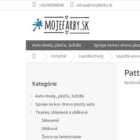
Prejsť
+421905908540
eshop@mojefarby.sk
na
obsah
Auto-tmely, plniče, tužidlá
Spreje na kov drevo plas
Domov
Ostatné
Lepidlá,tmely
Lepidlá univ
B
Pat
o
Preskočiť
č
Priemer
Neohod
Kategórie
kategórie
n
hodnote
ý
produkt
Auto-tmely, plniče, tužidlá
p
je
Spreje na kov drevo plasty auta
0,0
a
z
Tkaniny sklenené a uhlíkové
n
5
e
Sklenené
hviezdič
l
Uhlikové
Živice na laminovanie