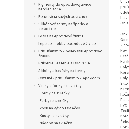
Univ
Pigmenty do epoxidovej živice-
prof
nepriehladne
odoln
Penetrácia savých povrchov
Hlav
Oblas
Silikónové formy na šperky a
dekorácie
Obkl
Lôžka na epoxidovú živicu
Omie
Lepiace - hobby epoxidové živice
Zino
Kov
Príslušenstvo k odlievaniu epoxidovou
živicou
Betó
Hliní
Brúsenie, leštenie a lakovanie
Poly
Silikóny a kaučuky na formy
Kera
Poly
Ostatné - príslušenstvo k epoxidom
Sklo
Vosky a formy na sviečky
Kam
Formy na sviečky
Koža
Plas
Farby na sviečky
PVC
Vosk na výrobu sviečok
Textí
Knoty na sviečky
Koro
Žele
Nádoby na sviečky
Drev