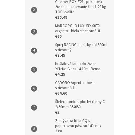
Chemex POX Z21 epoxidová
živica na zalievanie číra 1,29 kg
TOP kvalita
€20,49
MARCOPOLO LUXURY 0070
argento - biela strieborná 1L
€60
Sprej RACING na disky kôl 500ml
strieborný
€7,45
Krištálová farba do živice
YiTeKo Black 14 10ml čierna
€4,25
CADORO Argento - biela
strieborná 1L
€64,60
Štetec komfort plochý čierny C
2/50mm 354050
€2
Zakrývacia fólia CQ s
papierovou páskou 140cm x
33m