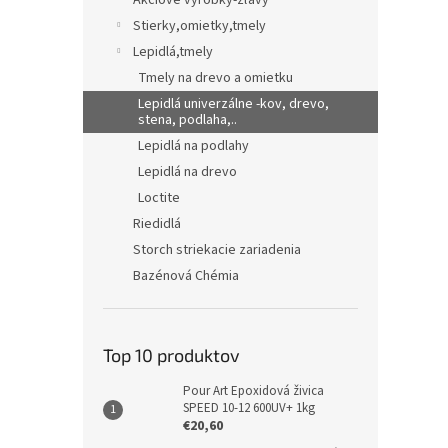
Akciové výrobky-zľavy
Stierky,omietky,tmely
Lepidlá,tmely
Tmely na drevo a omietku
Lepidlá univerzálne -kov, drevo,
stena, podlaha,..
Lepidlá na podlahy
Lepidlá na drevo
Loctite
Riedidlá
Storch striekacie zariadenia
Bazénová Chémia
Top 10 produktov
Pour Art Epoxidová živica
SPEED 10-12 600UV+ 1kg
€20,60