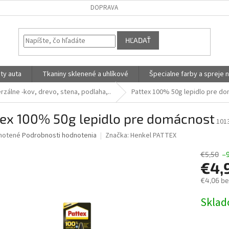
DOPRAVA
HĽADAŤ
ty auta
Tkaniny sklenené a uhlíkové
Špecialne farby a spreje n
erzálne -kov, drevo, stena, podlaha,..
Pattex 100% 50g lepidlo pre d
tex 100% 50g lepidlo pre domácnost
101
né
notené
Podrobnosti hodnotenia
Značka:
Henkel PATTEX
nie
u
€5,50
–
€4,
€4,06 b
Jednotk
Skla
iek.
cena: