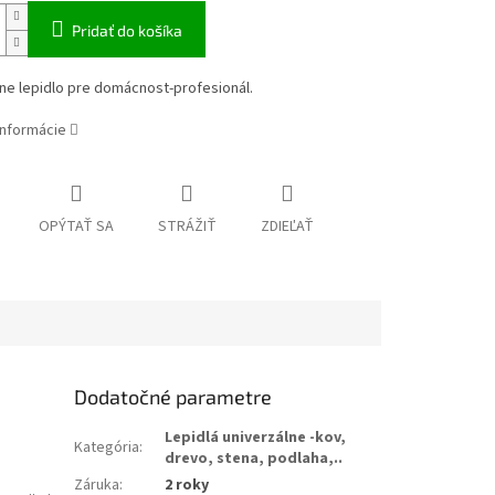
Pridať do košíka
ne lepidlo pre domácnost-profesionál.
informácie
OPÝTAŤ SA
STRÁŽIŤ
ZDIEĽAŤ
Dodatočné parametre
Lepidlá univerzálne -kov,
Kategória
:
drevo, stena, podlaha,..
Záruka
:
2 roky