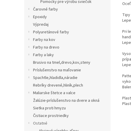
Pomocky pre výrobu sviečok
Oceľ
Čarovné farby
Tipy 
Epoxidy
Lepe
Výpredaj
Pri l
Polyuretánové farby
handr
Farby na kov
Lepe
Farby na drevo
Vyso
Farby a laky
príp
Brusivo na tmel,drevo,kov,steny
Lepe
Príslušenstvo na maľovanie
Patt
Spachtle,hladidla,náradie
vyko
Rebríky drevené,hliník,plech
Balen
Maliarske štetce a valce
Plas
Žalúzie-príslušenstvo na dvere a okná
Plas
Sietka proti hmyzu
Čistiace prostriedky
Ostatné