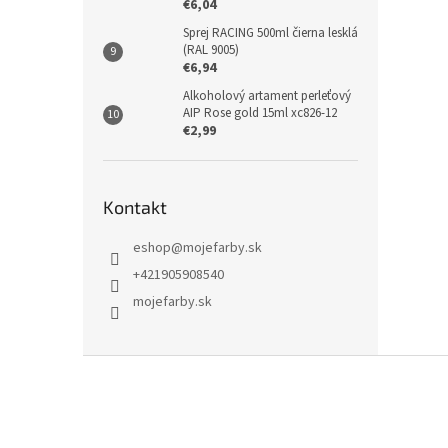
€6,04
Sprej RACING 500ml čierna lesklá
(RAL 9005)
€6,94
Alkoholový artament perleťový
AIP Rose gold 15ml xc826-12
€2,99
Kontakt
eshop
@
mojefarby.sk
+421905908540
mojefarby.sk
Z
á
p
ä