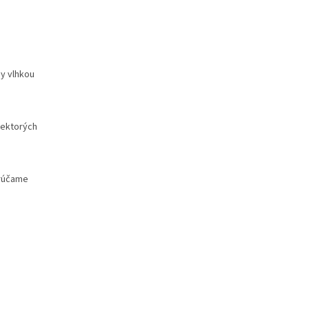
hy vlhkou
iektorých
orúčame