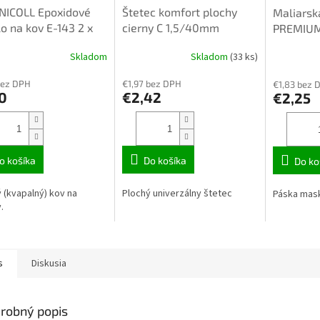
NICOLL Epoxidové
Štetec komfort plochy
Maliarsk
lo na kov E-143 2 x
cierny C 1,5/40mm
PREMIU
l
354035
830938
Skladom
Skladom
(33 ks)
bez DPH
€1,97 bez DPH
€1,83 bez 
0
€2,42
€2,25
o košíka
Do košíka
Do ko
 (kvapalný) kov na
Plochý univerzálny štetec
Páska mas
.
s
Diskusia
robný popis