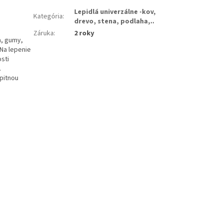
Lepidlá univerzálne -kov,
Kategória
:
drevo, stena, podlaha,..
Záruka
:
2 roky
a, gumy,
 Na lepenie
sti
.
 pitnou