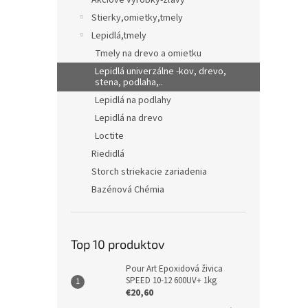
Akciové výrobky-zľavy
Stierky,omietky,tmely
Lepidlá,tmely
Tmely na drevo a omietku
Lepidlá univerzálne -kov, drevo,
stena, podlaha,..
Lepidlá na podlahy
Lepidlá na drevo
Loctite
Riedidlá
Storch striekacie zariadenia
Bazénová Chémia
Top 10 produktov
Pour Art Epoxidová živica
SPEED 10-12 600UV+ 1kg
€20,60