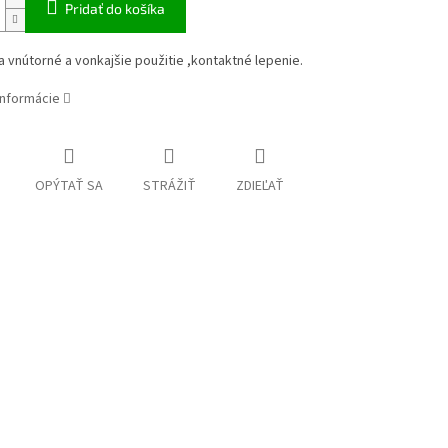
Pridať do košíka
a vnútorné a vonkajšie použitie ,kontaktné lepenie.
informácie
OPÝTAŤ SA
STRÁŽIŤ
ZDIEĽAŤ