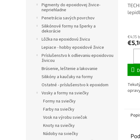
Pigmenty do epoxidovej živice-
TECH
nepriehladne
lepid
Penetrácia savých povrchov
20 m
Silikónové formy na šperky a
dekorácie
€4,15 
Lôžka na epoxidovú živicu
€5,1
Lepiace - hobby epoxidové živice
Príslušenstvo k odlievaniu epoxidovou
živicou
Brúsenie, leštenie a lakovanie
D
Silikóny a kaučuky na formy
Tekutý
Ostatné - príslušenstvo k epoxidom
opravy
Vosky a formy na sviečky
Formy na sviečky
Farby na sviečky
Popi
Vosk na výrobu sviečok
Knoty na sviečky
Nádoby na sviečky
Pod