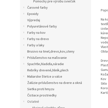
Pomocky pre výrobu sviečok
Čarovné farby
Popi
Epoxidy
Na k
Výpredaj
textí
Polyuretánové farby
izol
Farby na kov
kúren
Nepo
Farby na drevo
vodo
Farby a laky
Vlast
Brusivo na tmel,drevo,kov,steny
Oblas
Príslušenstvo na maľovanie
Drev
Spachtle,hladidla,náradie
Plas
Gum
Rebríky drevené,hliník,plech
Koža
Maliarske štetce a valce
Kov
Žalúzie-príslušenstvo na dvere a okná
Sklo
Koro
Sietka proti hmyzu
Kart
Čistiace prostriedky
Ostatné