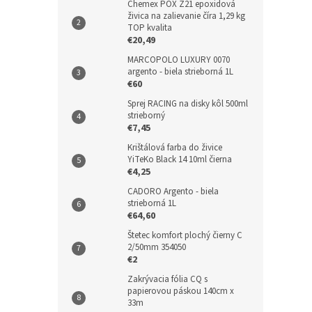
Chemex POX Z21 epoxidová
živica na zalievanie číra 1,29 kg
TOP kvalita
€20,49
MARCOPOLO LUXURY 0070
argento - biela strieborná 1L
€60
Sprej RACING na disky kôl 500ml
strieborný
€7,45
Krištálová farba do živice
YiTeKo Black 14 10ml čierna
€4,25
CADORO Argento - biela
strieborná 1L
€64,60
Štetec komfort plochý čierny C
2/50mm 354050
€2
Zakrývacia fólia CQ s
papierovou páskou 140cm x
33m