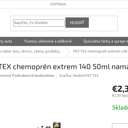
DOPRAVA
HĽADAŤ
ty auta
Tkaniny sklenené a uhlíkové
Špecialne farby a spreje n
erzálne -kov, drevo, stena, podlaha,..
PATTEX chemoprén extrem 140 
TEX chemoprén extrem 140 50ml nam
né
notené
Podrobnosti hodnotenia
Značka:
Henkel PATTEX
nie
€2,
u
€1,91 be
Jednotk
Skla
cena:
iek.