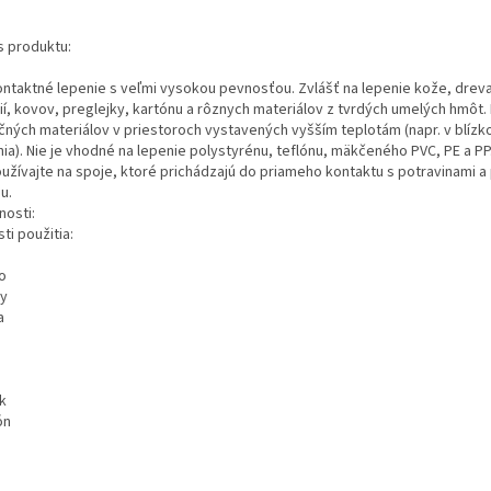
s produktu:
ontaktné lepenie s veľmi vysokou pevnosťou. Zvlášť na lepenie kože, drev
lií, kovov, preglejky, kartónu a rôznych materiálov z tvrdých umelých hmôt.
ačných materiálov v priestoroch vystavených vyšším teplotám (napr. v blízko
ia). Nie je vhodné na lepenie polystyrénu, teflónu, mäkčeného PVC, PE a PP
užívajte na spoje, ktoré prichádzajú do priameho kontaktu s potravinami a
u.
nosti:
ti použitia:
o
ty
a
k
ón