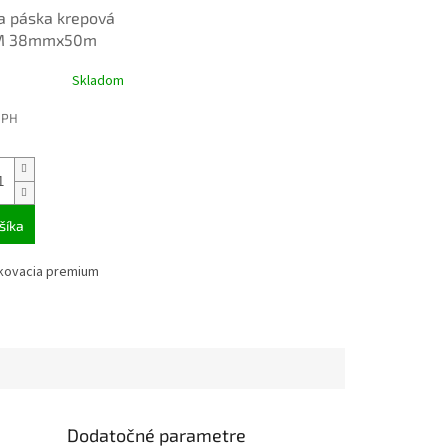
a páska krepová
M 38mmx50m
Skladom
DPH
šíka
kovacia premium
Dodatočné parametre