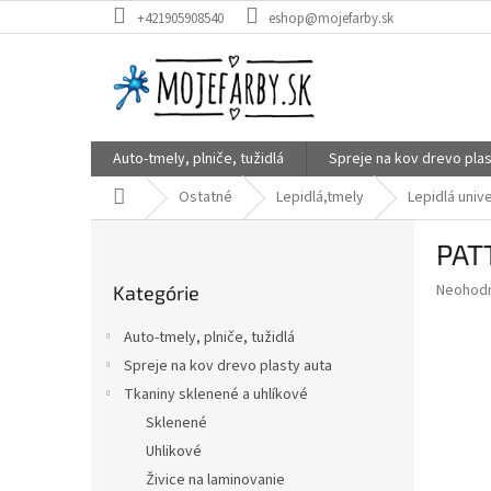
Prejsť
+421905908540
eshop@mojefarby.sk
na
obsah
Auto-tmely, plniče, tužidlá
Spreje na kov drevo plas
Domov
Ostatné
Lepidlá,tmely
Lepidlá univ
B
PAT
o
Preskočiť
č
Priemer
Neohod
Kategórie
kategórie
n
hodnote
ý
produkt
Auto-tmely, plniče, tužidlá
p
je
Spreje na kov drevo plasty auta
0,0
a
z
Tkaniny sklenené a uhlíkové
n
5
e
Sklenené
hviezdič
l
Uhlikové
Živice na laminovanie