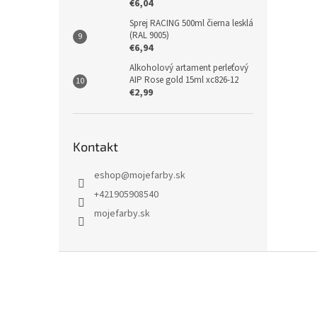
€6,04
Sprej RACING 500ml čierna lesklá
(RAL 9005)
€6,94
Alkoholový artament perleťový
AIP Rose gold 15ml xc826-12
€2,99
Kontakt
eshop
@
mojefarby.sk
+421905908540
mojefarby.sk
Z
á
p
ä