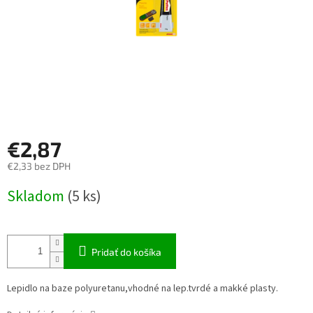
€2,87
€2,33 bez DPH
Jednotková
Skladom
(5 ks)
cena:
Pridať do košíka
Lepidlo na baze polyuretanu,vhodné na lep.tvrdé a makké plasty.