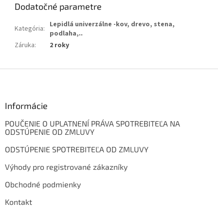
Dodatočné parametre
Lepidlá univerzálne -kov, drevo, stena,
Kategória
:
podlaha,..
Záruka
:
2 roky
Z
á
p
ä
Informácie
t
POUČENIE O UPLATNENÍ PRÁVA SPOTREBITEĽA NA
i
ODSTÚPENIE OD ZMLUVY
e
ODSTÚPENIE SPOTREBITEĽA OD ZMLUVY
Výhody pro registrované zákazníky
Obchodné podmienky
Kontakt