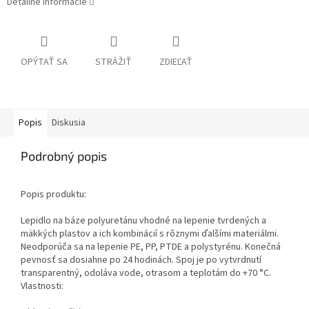
Detailné informácie
OPÝTAŤ SA
STRÁŽIŤ
ZDIEĽAŤ
Popis
Diskusia
Podrobný popis
Popis produktu:
Lepidlo na báze polyuretánu vhodné na lepenie tvrdených a
mäkkých plastov a ich kombinácií s rôznymi ďalšími materiálmi.
Neodporúča sa na lepenie PE, PP, PTDE a polystyrénu. Konečná
pevnosť sa dosiahne po 24 hodinách. Spoj je po vytvrdnutí
transparentný, odoláva vode, otrasom a teplotám do +70 °C.
Vlastnosti: