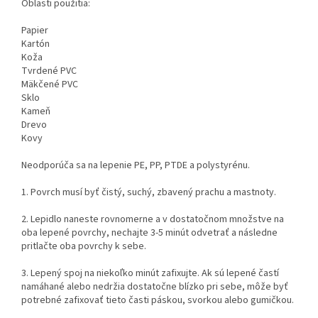
Oblasti použitia:
Papier
Kartón
Koža
Tvrdené PVC
Mäkčené PVC
Sklo
Kameň
Drevo
Kovy
Neodporúča sa na lepenie PE, PP, PTDE a polystyrénu.
1. Povrch musí byť čistý, suchý, zbavený prachu a mastnoty.
2. Lepidlo naneste rovnomerne a v dostatočnom množstve na
oba lepené povrchy, nechajte 3-5 minút odvetrať a následne
pritlačte oba povrchy k sebe.
3. Lepený spoj na niekoľko minút zafixujte. Ak sú lepené častí
namáhané alebo nedržia dostatočne blízko pri sebe, môže byť
potrebné zafixovať tieto časti páskou, svorkou alebo gumičkou.