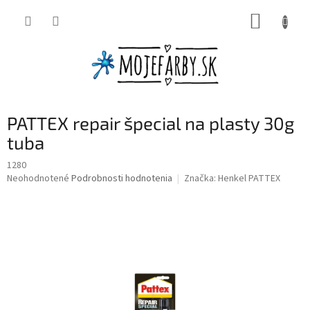
Prejsť
NÁKUP
na
obsah
KOŠÍK
PATTEX repair špecial na plasty 30g
tuba
1280
Priemerné
Neohodnotené
Podrobnosti hodnotenia
Značka:
Henkel PATTEX
hodnotenie
produktu
je
0,0
z
5
hviezdičiek.