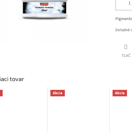
Pigmentov
Detailné 
TLAČ
iaci tovar
a
Akcia
Akcia