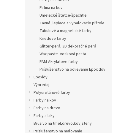
Farby na hodvab
Patina na kov
Umelecké štetce-špachtle
Tavné, lepiace a vypaľovacie pištole
Tabulové a magnetické farby
Kriedove farby
Glitter-perá, 3D dekoračné perá
Wax paste- vosková pasta
PAM-Akrylatove farby
Príslušenstvo na odlievanie Epoxidov
Epoxidy
Výpredaj
Polyuretánové farby
Farby na kov
Farby na drevo
Farby a laky
Brusivo na tmel,drevo,kov,steny
Príslušenstvo na maľovanie