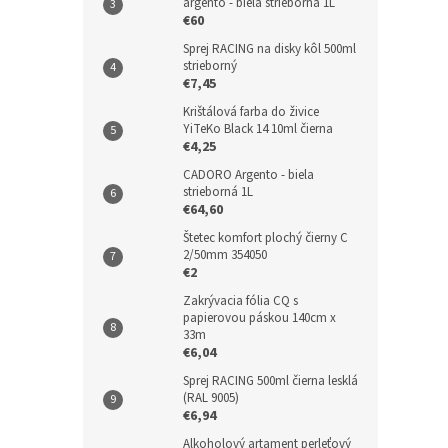
argento - biela strieborná 1L
€60
Sprej RACING na disky kôl 500ml
strieborný
€7,45
Krištálová farba do živice
YiTeKo Black 14 10ml čierna
€4,25
CADORO Argento - biela
strieborná 1L
€64,60
Štetec komfort plochý čierny C
2/50mm 354050
€2
Zakrývacia fólia CQ s
papierovou páskou 140cm x
33m
€6,04
Sprej RACING 500ml čierna lesklá
(RAL 9005)
€6,94
Alkoholový artament perleťový