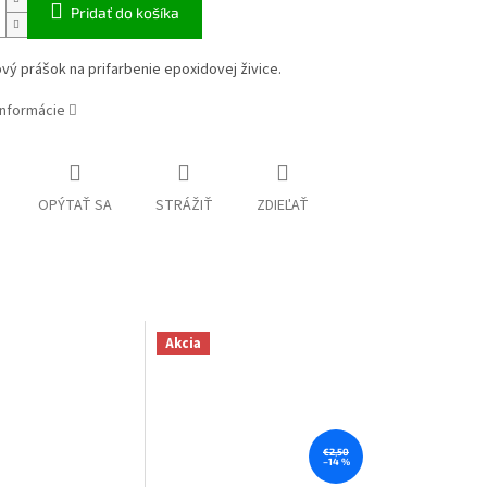
Pridať do košíka
ý prášok na prifarbenie epoxidovej živice.
informácie
OPÝTAŤ SA
STRÁŽIŤ
ZDIEĽAŤ
Akcia
€2,50
–14 %