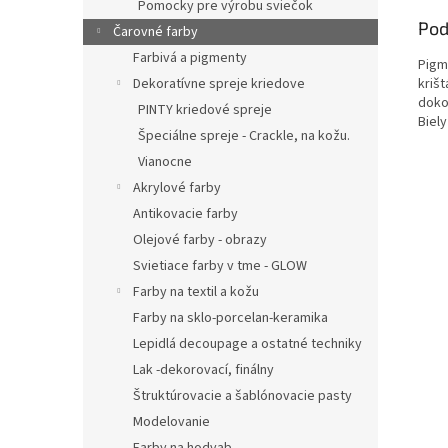
Pomocky pre výrobu sviečok
Pod
Čarovné farby
Farbivá a pigmenty
Pigm
Dekoratívne spreje kriedove
kriš
dokon
PINTY kriedové spreje
Biel
Špeciálne spreje - Crackle, na kožu.
Vianocne
Akrylové farby
Antikovacie farby
Olejové farby - obrazy
Svietiace farby v tme - GLOW
Farby na textil a kožu
Farby na sklo-porcelan-keramika
Lepidlá decoupage a ostatné techniky
Lak -dekorovací, finálny
Štruktúrovacie a šablónovacie pasty
Modelovanie