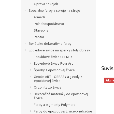
Oprava hokejok
Špecialne farby a spreje na stroje
Armada
Polnohospodárstvo
Stavebne
Raptor
Benátske dekoratívne farby
Epoxidové živice na šperky stoly obrazy
Epoxidové živice CHEMEX
Epoxidové živice Pour Art
Súvis
Šperky z epoxidovej živice
Geode ART - OBRAZY a geody z
Akci
epoxidovej živice
Orgonity zo živice
Dekoračné materiály do epoxidovej
živice
Farby a pigmenty Polymera
Farby do epoxidovej živice-priehladne