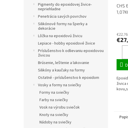
Pigmenty do epoxidovej živice-
CHS 
nepriehladne
1,07K
Penetrácia savých povrchov
Silikónové formy na šperky a
dekorácie
€22,76
Lôžka na epoxidovú živicu
€27
Lepiace - hobby epoxidové živice
Príslušenstvo k odlievaniu epoxidovou
živicou
Brúsenie, leštenie a lakovanie
D
Silikóny a kaučuky na formy
Ostatné - príslušenstvo k epoxidom
Epoxid
živica
Vosky a formy na sviečky
kovu,s
Formy na sviečky
Farby na sviečky
Vosk na výrobu sviečok
Knoty na sviečky
Popi
Nádoby na sviečky