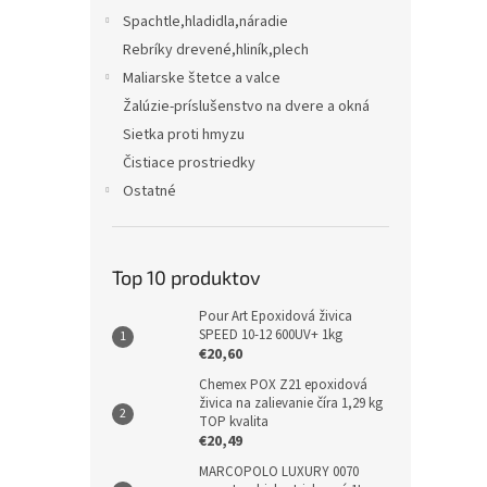
Spachtle,hladidla,náradie
Rebríky drevené,hliník,plech
Maliarske štetce a valce
Žalúzie-príslušenstvo na dvere a okná
Sietka proti hmyzu
Čistiace prostriedky
Ostatné
Top 10 produktov
Pour Art Epoxidová živica
SPEED 10-12 600UV+ 1kg
€20,60
Chemex POX Z21 epoxidová
živica na zalievanie číra 1,29 kg
TOP kvalita
€20,49
MARCOPOLO LUXURY 0070