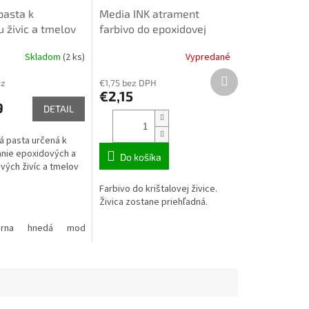
pasta k
Media INK atrament
 živic a tmelov
farbivo do epoxidovej
x
živice 20ml slnečný lúč
Skladom
(2 ks)
Vypredané
21007
Ďalší
ez
€1,75 bez DPH
produkt
€2,15
9
DETAIL
 pasta určená k
nie epoxidových a
Do košíka
vých živíc a tmelov
Farbivo do krištalovej živice.
Živica zostane priehľadná.
erna
hnedá
modrá
zelená
žltá