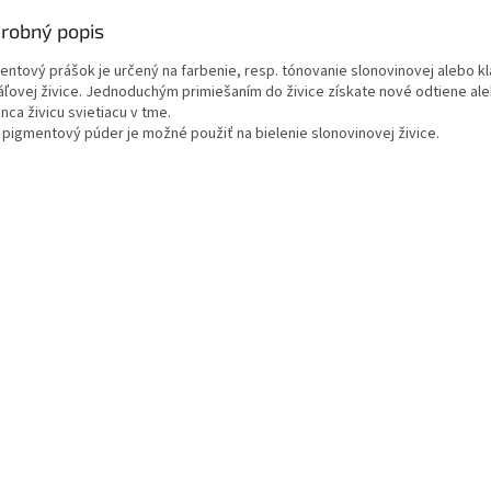
robný popis
entový prášok je určený na farbenie, resp. tónovanie slonovinovej alebo kl
táľovej živice. Jednoduchým primiešaním do živice získate nové odtiene al
ca živicu svietiacu v tme.
y pigmentový púder je možné použiť na bielenie slonovinovej živice.