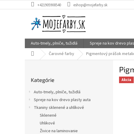
Prejsť
+421905908540
eshop@mojefarby.sk
na
obsah
Auto-tmely, plniče, tužidlá
Spreje na kov drevo plas
Domov
Čarovné farby
Pigmentový prášok metalic
B
Pigm
o
Preskočiť
č
Kategórie
kategórie
Akcia
n
ý
Auto-tmely, plniče, tužidlá
p
Spreje na kov drevo plasty auta
a
Tkaniny sklenené a uhlíkové
n
e
Sklenené
l
Uhlikové
Živice na laminovanie