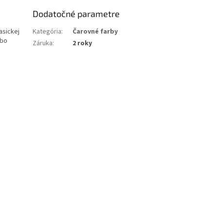
Dodatočné parametre
asickej
Kategória
:
Čarovné farby
ebo
Záruka
:
2 roky