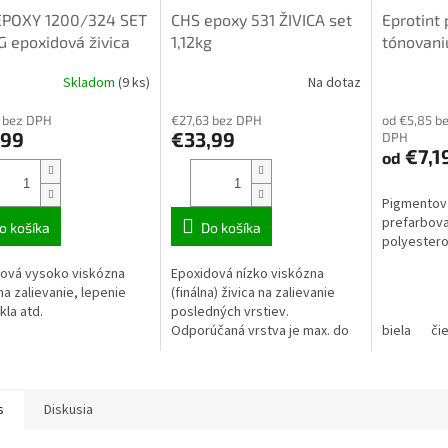
EPOXY 1200/324 SET
CHS epoxy 531 ŽIVICA set
Eprotint 
G epoxidová živica
1,12kg
tónovaniu
200g mi
Skladom
(9 ks)
Na dotaz
 bez DPH
€27,63 bez DPH
od €5,85 b
,99
€33,99
DPH
€7,1
od
Pigmentová
prefarbova
o košíka
Do košíka
polyestero
ová vysoko viskózna
Epoxidová nízko viskózna
 na zalievanie, lepenie
(finálna) živica na zalievanie
kla atd.
posledných vrstiev.
Odporúčaná vrstva je max. do
biela
či
2cm.
s
Diskusia