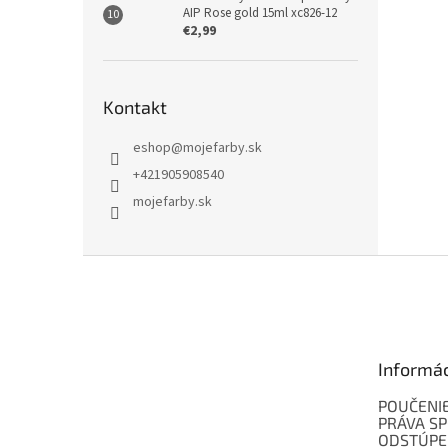
AIP Rose gold 15ml xc826-12
€2,99
Kontakt
eshop
@
mojefarby.sk
+421905908540
mojefarby.sk
Z
á
p
ä
t
Informá
i
e
POUČENIE
PRÁVA SP
ODSTÚPE