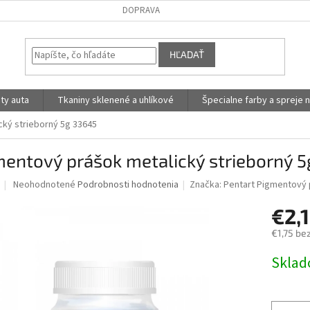
DOPRAVA
HĽADAŤ
ty auta
Tkaniny sklenené a uhlíkové
Špecialne farby a spreje n
ký strieborný 5g 33645
entový prášok metalický strieborný 
Priemerné
Neohodnotené
Podrobnosti hodnotenia
Značka:
Pentart Pigmentový
hodnotenie
produktu
€2,
je
€1,75 be
0,0
z
Jednotk
Skla
5
cena:
hviezdičiek.