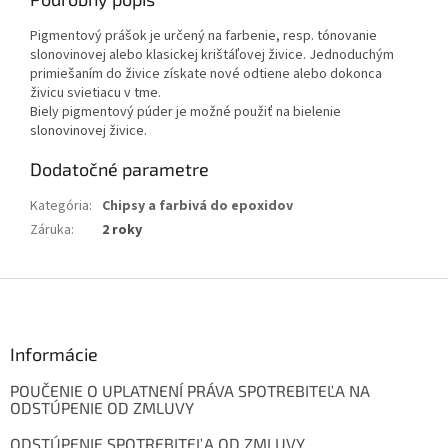
Pigmentový prášok je určený na farbenie, resp. tónovanie
slonovinovej alebo klasickej krištáľovej živice. Jednoduchým
primiešaním do živice získate nové odtiene alebo dokonca
živicu svietiacu v tme.
Biely pigmentový púder je možné použiť na bielenie
slonovinovej živice.
Dodatočné parametre
Kategória
:
Chipsy a farbivá do epoxidov
Záruka
:
2 roky
Z
á
p
ä
Informácie
t
POUČENIE O UPLATNENÍ PRÁVA SPOTREBITEĽA NA
i
ODSTÚPENIE OD ZMLUVY
e
ODSTÚPENIE SPOTREBITEĽA OD ZMLUVY