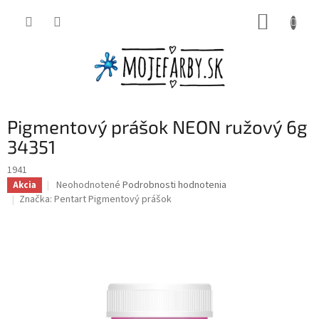
Prejsť
NÁKUP
na
obsah
KOŠÍK
Pigmentový prášok NEON ružový 6g
34351
1941
Priemerné
Neohodnotené
Podrobnosti hodnotenia
Akcia
hodnotenie
Značka:
Pentart Pigmentový prášok
produktu
je
0,0
z
5
hviezdičiek.