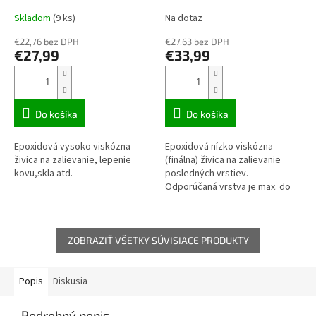
Skladom
(9 ks)
Na dotaz
€22,76 bez DPH
€27,63 bez DPH
€27,99
€33,99
Do košíka
Do košíka
Epoxidová vysoko viskózna
Epoxidová nízko viskózna
živica na zalievanie, lepenie
(finálna) živica na zalievanie
kovu,skla atd.
posledných vrstiev.
Odporúčaná vrstva je max. do
2cm.
ZOBRAZIŤ VŠETKY SÚVISIACE PRODUKTY
Popis
Diskusia
Podrobný popis