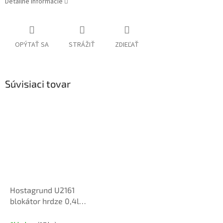
Detailné informácie
OPÝTAŤ SA
STRÁŽIŤ
ZDIEĽAŤ
Súvisiaci tovar
Hostagrund U2161
blokátor hrdze 0,4l
polyuretan