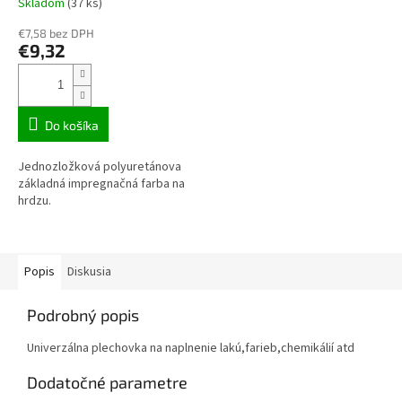
Skladom
(37 ks)
€7,58 bez DPH
€9,32
Do košíka
Jednozložková polyuretánova
základná impregnačná farba na
hrdzu.
Popis
Diskusia
Podrobný popis
Univerzálna plechovka na naplnenie lakú,farieb,chemikálií atd
Dodatočné parametre