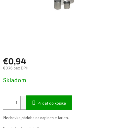
€0,94
€0,76 bez DPH
Jednotková
Skladom
cena:
Pridať do košíka
Plechovka,nádoba na naplnenie farieb.