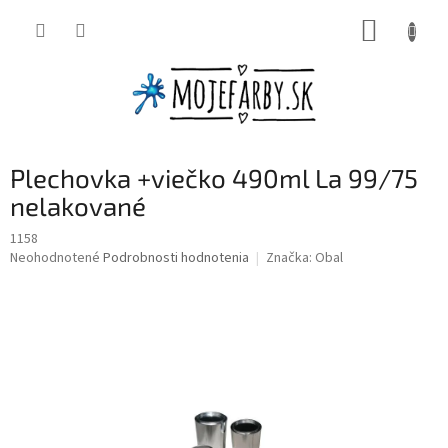
Prejsť
NÁKUP
na
obsah
KOŠÍK
Plechovka +viečko 490ml La 99/75
nelakované
1158
Priemerné
Neohodnotené
Podrobnosti hodnotenia
Značka:
Obal
hodnotenie
produktu
je
0,0
z
5
hviezdičiek.