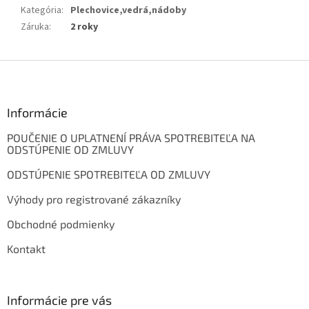
Kategória
:
Plechovice,vedrá,nádoby
Záruka
:
2 roky
Z
á
p
ä
Informácie
t
POUČENIE O UPLATNENÍ PRÁVA SPOTREBITEĽA NA
i
ODSTÚPENIE OD ZMLUVY
e
ODSTÚPENIE SPOTREBITEĽA OD ZMLUVY
Výhody pro registrované zákazníky
Obchodné podmienky
Kontakt
Informácie pre vás