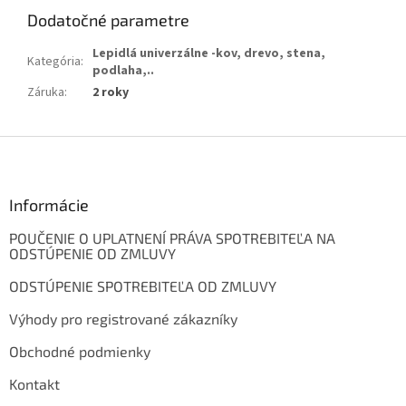
Dodatočné parametre
Lepidlá univerzálne -kov, drevo, stena,
Kategória
:
podlaha,..
Záruka
:
2 roky
Z
á
p
ä
Informácie
t
POUČENIE O UPLATNENÍ PRÁVA SPOTREBITEĽA NA
i
ODSTÚPENIE OD ZMLUVY
e
ODSTÚPENIE SPOTREBITEĽA OD ZMLUVY
Výhody pro registrované zákazníky
Obchodné podmienky
Kontakt