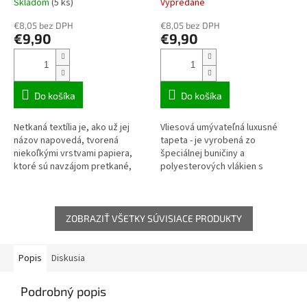
Skladom
(5 ks)
Vypredané
€8,05 bez DPH
€8,05 bez DPH
€9,90
€9,90
Do košíka
Do košíka
Netkaná textília je, ako už jej
Vliesová umývateľná luxusné
názov napovedá, tvorená
tapeta - je vyrobená zo
niekoľkými vrstvami papiera,
špeciálnej buničiny a
ktoré sú navzájom pretkané,
polyesterových vlákien s
vďaka čomu dobre drží na stene
prídavkom polymérového
a zároveň zvyšuje...
spojiva. Táto štruktúra dáva
tapete pružnosť, pevnosť a...
ZOBRAZIŤ VŠETKY SÚVISIACE PRODUKTY
Popis
Diskusia
Podrobný popis