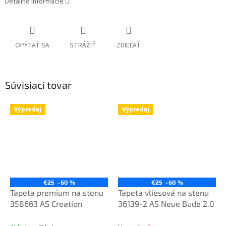
Detailné informácie
OPÝTAŤ SA
STRÁŽIŤ
ZDIEĽAŤ
Súvisiaci tovar
Výpredaj
Výpredaj
€25
–60 %
€25
–60 %
Tapeta premium na stenu
Tapeta vliesová na stenu
358663 AS Creation
36139-2 AS Neue Bude 2.0