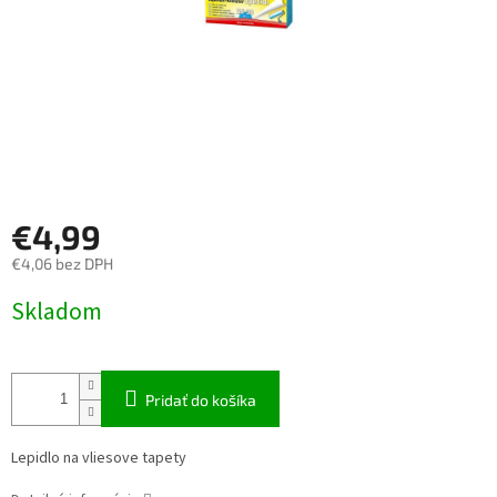
€4,99
€4,06 bez DPH
Jednotková
Skladom
cena:
Pridať do košíka
Lepidlo na vliesove tapety