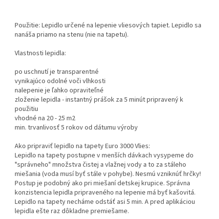
Použitie: Lepidlo určené na lepenie vliesových tapiet. Lepidlo sa
nanáša priamo na stenu (nie na tapetu).
Vlastnosti lepidla:
po uschnutí je transparentné
vynikajúco odolné voči vlhkosti
nalepenie je ľahko opraviteľné
zloženie lepidla - instantný prášok za 5 minút pripravený k
použitiu
vhodné na 20 - 25 m2
min. trvanlivosť 5 rokov od dátumu výroby
Ako pripraviť lepidlo na tapety Euro 3000 Vlies:
Lepidlo na tapety postupne v menších dávkach vysypeme do
"správneho" množstva čistej a vlažnej vody a to za stáleho
miešania (voda musí byť stále v pohybe). Nesmú vzniknúť hrčky!
Postup je podobný ako pri miešaní detskej krupice. Správna
konzistencia lepidla pripraveného na lepenie má byť kašovitá.
Lepidlo na tapety necháme odstáť asi 5 min. A pred aplikáciou
lepidla ešte raz dôkladne premiešame.