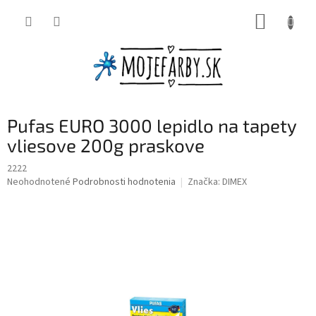
Prejsť
NÁKUP
na
obsah
KOŠÍK
Pufas EURO 3000 lepidlo na tapety
vliesove 200g praskove
2222
Priemerné
Neohodnotené
Podrobnosti hodnotenia
Značka:
DIMEX
hodnotenie
produktu
je
0,0
z
5
hviezdičiek.