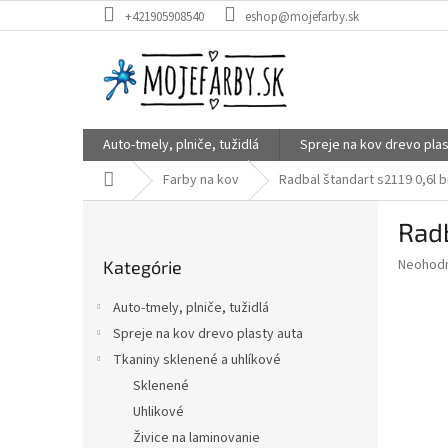
Prejsť
+421905908540
eshop@mojefarby.sk
na
obsah
Auto-tmely, plniče, tužidlá
Spreje na kov drevo plas
Domov
Farby na kov
Radbal štandart s2119 0,6l b
B
Radb
o
Preskočiť
č
Priemer
Neohod
Kategórie
kategórie
n
hodnote
ý
produkt
Auto-tmely, plniče, tužidlá
p
je
Spreje na kov drevo plasty auta
0,0
a
z
Tkaniny sklenené a uhlíkové
n
5
e
Sklenené
hviezdič
l
Uhlikové
Živice na laminovanie