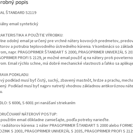
robný popis
AL ŠTANDARD S2119
iálny email syntetický
AKTERISTIKA A POUŽITIE VÝROBKU:
lne odolný email je určený pre vrchné nátery kovových predmetov, pred
átorov a potrubia teplovodného ústredného kúrenia. V kombinácii so zákla
rom, napr. PRAGOPRIMER ŠTANDART S 2000, PRAGOPRIMER UNIVERZÁL S 20
OPRIMER PROFI S 2129, je možné email použiť aj na nátery proti povetern
vom. Email rýchlo schne, má dobré mechanické vlastnosti a ľahko sa aplikuje
RAVA PODKLADU:
vý podklad musí byť čistý, suchý, zbavený mastnôt, hrdze a prachu, mech
tený. Podklad musí byť najprv natretý vhodnou základnou antikoróznou nát
u.
DLO: S 6006, S 6001 pri nanášaní striekaním
ORUČOVANÝ NÁTEROVÝ POSTUP:
 použitím email dôkladne zamiešajte, podľa potreby narieďte.
r radiátorov kúrenia: 1 náter PRAGOPRIMER ŠTANDART S 2000 alebo FORM
OZINK S 2003, PRAGOPRIMER UNIVERZÁL S 2035, PRAGOPRIMER PROFI S 2129