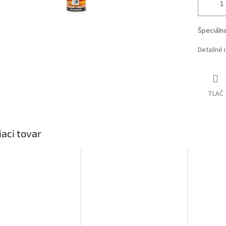
Špeciálna
Detailné 
TLAČ
iaci tovar