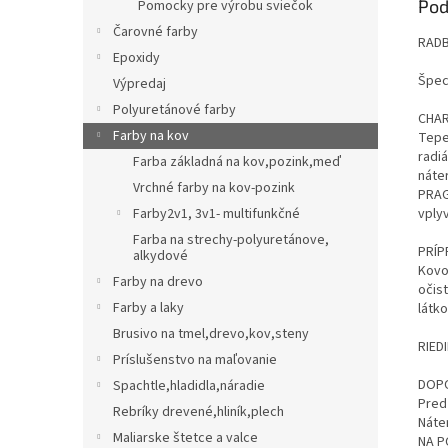
Pod
Pomocky pre výrobu sviečok
Čarovné farby
RADB
Epoxidy
Špec
Výpredaj
Polyuretánové farby
CHAR
Farby na kov
Tepe
radi
Farba základná na kov,pozink,meď
náte
Vrchné farby na kov-pozink
PRAG
Farby2v1, 3v1- multifunkčné
vply
Farba na strechy-polyuretánove,
PRÍP
alkydové
Kovo
Farby na drevo
očis
Farby a laky
látko
Brusivo na tmel,drevo,kov,steny
RIEDI
Príslušenstvo na maľovanie
DOP
Spachtle,hladidla,náradie
Pred
Rebríky drevené,hliník,plech
Náte
Maliarske štetce a valce
NA P