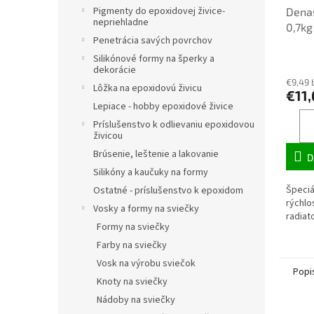
Pigmenty do epoxidovej živice-
Denas
nepriehladne
0,7kg
Penetrácia savých povrchov
Silikónové formy na šperky a
dekorácie
€9,49 
Lôžka na epoxidovú živicu
€11,
Lepiace - hobby epoxidové živice
Príslušenstvo k odlievaniu epoxidovou
živicou
Brúsenie, leštenie a lakovanie
D
Silikóny a kaučuky na formy
Špeciá
Ostatné - príslušenstvo k epoxidom
rýchlo
Vosky a formy na sviečky
radiat
Formy na sviečky
Farby na sviečky
Vosk na výrobu sviečok
Popi
Knoty na sviečky
Nádoby na sviečky