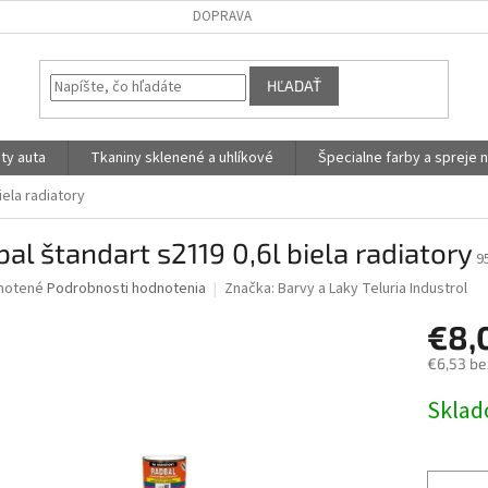
DOPRAVA
HĽADAŤ
ty auta
Tkaniny sklenené a uhlíkové
Špecialne farby a spreje n
iela radiatory
al štandart s2119 0,6l biela radiatory
9
né
notené
Podrobnosti hodnotenia
Značka:
Barvy a Laky Teluria Industrol
nie
€8,
u
€6,53 be
Jednotk
Skla
cena:
iek.