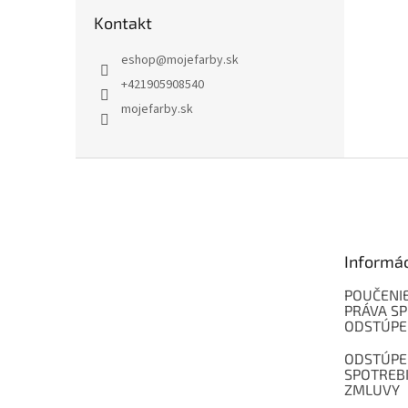
Kontakt
eshop
@
mojefarby.sk
+421905908540
mojefarby.sk
Z
á
p
ä
t
Informá
i
e
POUČENIE
PRÁVA SP
ODSTÚPE
ODSTÚPE
SPOTREB
ZMLUVY