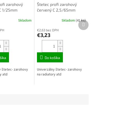
ofi zarohový
Štetec profi zarohový
 C 1/25mm
červený C 2,5/65mm
mako 255125
komfort mako 255165
Skladom
Skladom
(41 ks)
Ďalší
produkt
DPH
€2,63 bez DPH
€3,23
šíka
Do košíka
y štetec- zarohovy
Univerzálny štetec- zarohovy
y atd
na radiatory atd