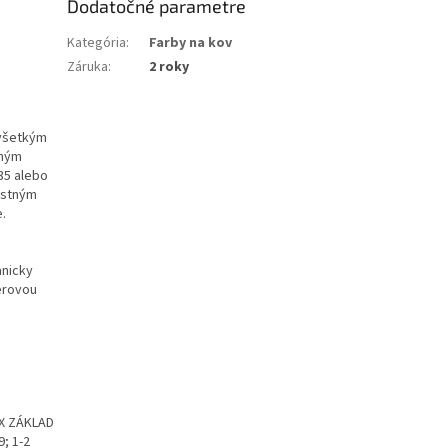
Dodatočné parametre
Kategória
:
Farby na kov
Záruka
:
2 roky
ovšetkým
dným
35 alebo
ostným
.
anicky
erovou
EX ZÁKLAD
; 1-2