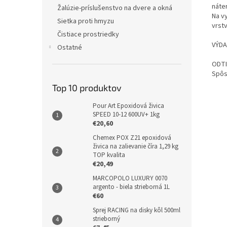
náte
Žalúzie-príslušenstvo na dvere a okná
Na v
Sietka proti hmyzu
vrstv
Čistiace prostriedky
VÝDA
Ostatné
ODTI
Spôs
Top 10 produktov
Pour Art Epoxidová živica
SPEED 10-12 600UV+ 1kg
€20,60
Chemex POX Z21 epoxidová
živica na zalievanie číra 1,29 kg
TOP kvalita
€20,49
MARCOPOLO LUXURY 0070
argento - biela strieborná 1L
€60
Sprej RACING na disky kôl 500ml
strieborný