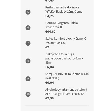
€7,45
Krištálová farba do živice
YiTeKo Black 14 10ml čierna
€4,25
CADORO Argento - biela
strieborná 1L
€64,60
Štetec komfort plochý čierny C
2/50mm 354050
€2
Zakrývacia fólia CQ s
papierovou páskou 140cm x
33m
€6,04
Sprej RACING 500ml čierna lesklá
(RAL 9005)
€6,94
Alkoholový artament perleťový
AIP Rose gold 15ml xc826-12
€2,99