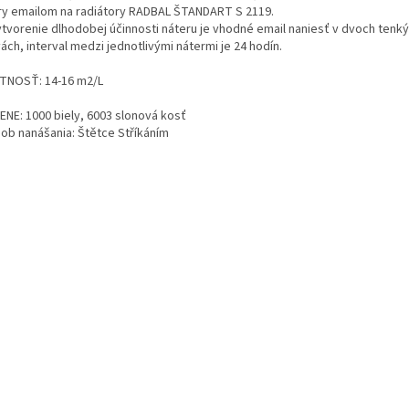
ry emailom na radiátory RADBAL ŠTANDART S 2119.
ytvorenie dlhodobej účinnosti náteru je vhodné email naniesť v dvoch tenk
ách, interval medzi jednotlivými nátermi je 24 hodín.
TNOSŤ: 14-16 m2/L
ENE: 1000 biely, 6003 slonová kosť
ob nanášania: Štětce Stříkáním