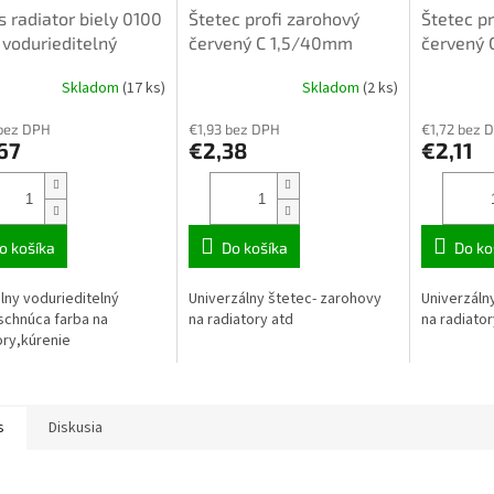
 radiator biely 0100
Štetec profi zarohový
Štetec pr
 vodurieditelný
červený C 1,5/40mm
červený
255140 komfort mako
komfort 
Skladom
(17 ks)
Skladom
(2 ks)
bez DPH
€1,93 bez DPH
€1,72 bez 
67
€2,38
€2,11
o košíka
Do košíka
Do ko
lny vodurieditelný
Univerzálny štetec- zarohovy
Univerzáln
schnúca farba na
na radiatory atd
na radiator
ory,kúrenie
s
Diskusia