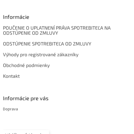
á
p
ä
Informácie
t
POUČENIE O UPLATNENÍ PRÁVA SPOTREBITEĽA NA
i
ODSTÚPENIE OD ZMLUVY
e
ODSTÚPENIE SPOTREBITEĽA OD ZMLUVY
Výhody pro registrované zákazníky
Obchodné podmienky
Kontakt
Informácie pre vás
Doprava