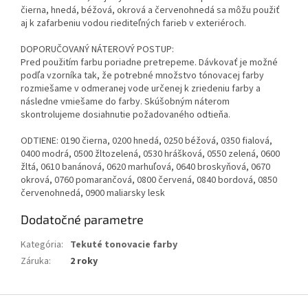
čierna, hnedá, béžová, okrová a červenohnedá sa môžu použiť
aj k zafarbeniu vodou riediteľných farieb v exteriéroch.
DOPORUČOVANÝ NÁTEROVÝ POSTUP:
Pred použitím farbu poriadne pretrepeme. Dávkovať je možné
podľa vzorníka tak, že potrebné množstvo tónovacej farby
rozmiešame v odmeranej vode určenej k zriedeniu farby a
následne vmiešame do farby. Skúšobným náterom
skontrolujeme dosiahnutie požadovaného odtieňa.
ODTIENE: 0190 čierna, 0200 hnedá, 0250 béžová, 0350 fialová,
0400 modrá, 0500 žltozelená, 0530 hrášková, 0550 zelená, 0600
žltá, 0610 banánová, 0620 marhuľová, 0640 broskyňová, 0670
okrová, 0760 pomarančová, 0800 červená, 0840 bordová, 0850
červenohnedá, 0900 maliarsky lesk
Dodatočné parametre
Kategória
:
Tekuté tonovacie farby
Záruka
:
2 roky
Z