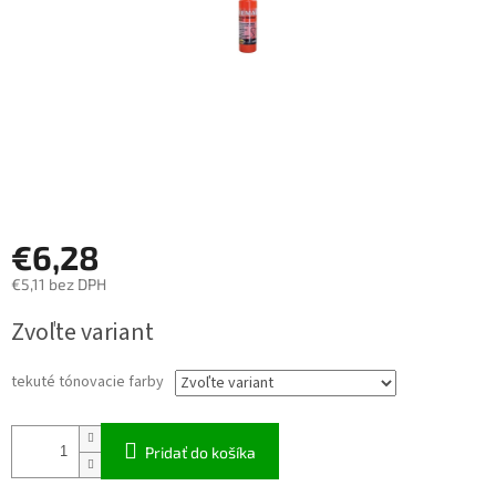
€6,28
€5,11 bez DPH
Jednotková
Zvoľte variant
cena:
tekuté tónovacie farby
Pridať do košíka