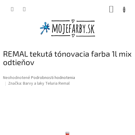
Prejsť
NÁKUP
na
obsah
KOŠÍK
REMAL tekutá tónovacia farba 1l mix
odtieňov
Priemerné
Neohodnotené
Podrobnosti hodnotenia
hodnotenie
Značka:
Barvy a laky Teluria Remal
produktu
je
0,0
z
5
hviezdičiek.