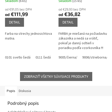
Skladom
(6 ks)
Skladom
(15 ks)
od €91,05 bez DPH
od €29,93 bez DPH
€111,99
€36,82
od
od
DETAIL
DETAIL
Farba na strechy jednosichtova
FARBA je miešaná na požiadavku
matna.
zákazníka a nedá sa vrátiť,
pokiaľ je danný odtieň v
poriadku podľa vzorkovníka !!!
Jednovrstvová farba 2/1 na kov
0101 svetlo šedá
0111 šedá
0280 hnedá
pololesklá,miešanie podla...
9005/čierna/
0840 červenohnedá
9006/strieborna/
ZOBRAZIŤ VŠETKY SÚVISIACE PRODUKTY
Popis
Diskusia
Podrobný popis