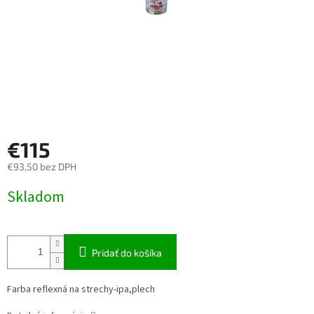
€115
€93,50 bez DPH
Jednotková
Skladom
cena:
Pridať do košíka
Farba reflexná na strechy-ipa,plech