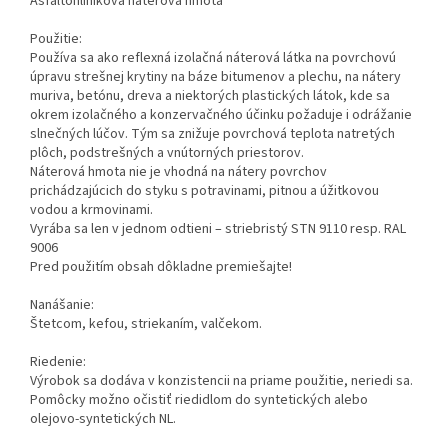
Asfaltohliníková náterová hmota
Použitie:
Používa sa ako reflexná izolačná náterová látka na povrchovú
úpravu strešnej krytiny na báze bitumenov a plechu, na nátery
muriva, betónu, dreva a niektorých plastických látok, kde sa
okrem izolačného a konzervačného účinku požaduje i odrážanie
slnečných lúčov. Tým sa znižuje povrchová teplota natretých
plôch, podstrešných a vnútorných priestorov.
Náterová hmota nie je vhodná na nátery povrchov
prichádzajúcich do styku s potravinami, pitnou a úžitkovou
vodou a krmovinami.
Vyrába sa len v jednom odtieni – striebristý STN 9110 resp. RAL
9006
Pred použitím obsah dôkladne premiešajte!
Nanášanie:
Štetcom, kefou, striekaním, valčekom.
Riedenie:
Výrobok sa dodáva v konzistencii na priame použitie, neriedi sa.
Pomôcky možno očistiť riedidlom do syntetických alebo
olejovo-syntetických NL.