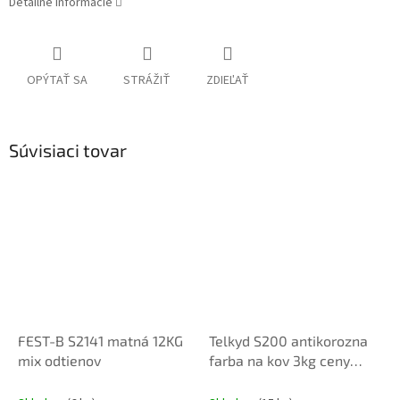
Detailné informácie
OPÝTAŤ SA
STRÁŽIŤ
ZDIEĽAŤ
Súvisiaci tovar
FEST-B S2141 matná 12KG
Telkyd S200 antikorozna
mix odtienov
farba na kov 3kg ceny
podla vzorkovníka ral
pozri