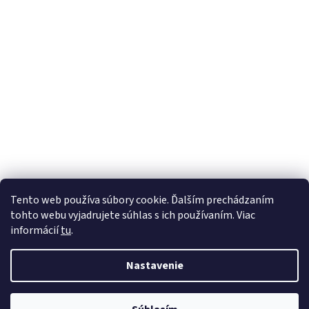
Tento web používa súbory cookie. Ďalším prechádzaním
tohto webu vyjadrujete súhlas s ich používaním. Viac
informácií
tu
.
Nastavenie
Vytvoril Shoptet