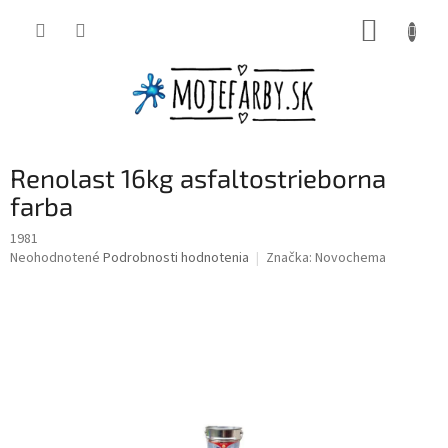
Prejsť
NÁKUP
na
obsah
KOŠÍK
Renolast 16kg asfaltostrieborna
farba
1981
Priemerné
Neohodnotené
Podrobnosti hodnotenia
Značka:
Novochema
hodnotenie
produktu
je
0,0
z
5
hviezdičiek.