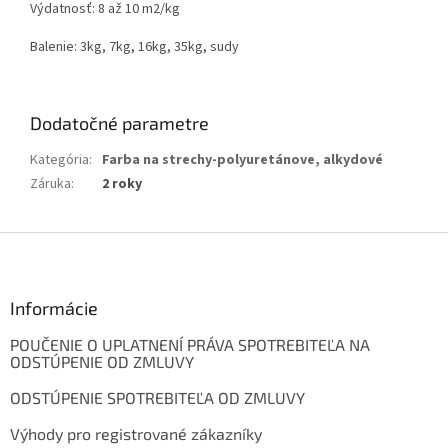
Výdatnosť: 8 až 10 m2/kg
Balenie: 3kg, 7kg, 16kg, 35kg, sudy
Dodatočné parametre
Kategória
:
Farba na strechy-polyuretánove, alkydové
Záruka
:
2 roky
Z
á
p
ä
Informácie
t
POUČENIE O UPLATNENÍ PRÁVA SPOTREBITEĽA NA
i
ODSTÚPENIE OD ZMLUVY
e
ODSTÚPENIE SPOTREBITEĽA OD ZMLUVY
Výhody pro registrované zákazníky