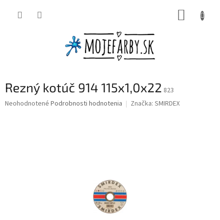
Prejsť
NÁKUP
na
obsah
KOŠÍK
Rezný kotúč 914 115x1,0x22
823
Priemerné
Neohodnotené
Podrobnosti hodnotenia
Značka:
SMIRDEX
hodnotenie
produktu
je
0,0
z
5
hviezdičiek.