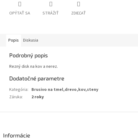
OPÝTAŤ SA
STRÁŽIŤ
ZDIEĽAŤ
Popis
Diskusia
Podrobný popis
Rezný disk na kov a nerez.
Dodatočné parametre
Kategória
:
Brusivo na tmel,drevo,kov,steny
Záruka
:
2 roky
Z
á
p
ä
Informácie