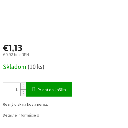
€1,13
€0,92 bez DPH
Jednotková
Skladom
(10 ks)
cena:
Pridať do košíka
Rezný disk na kov a nerez.
Detailné informácie