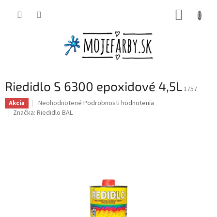
Prejsť
NÁKUP
na
obsah
KOŠÍK
Riedidlo S 6300 epoxidové 4,5L
1757
Priemerné
Neohodnotené
Podrobnosti hodnotenia
Akcia
hodnotenie
Značka:
Riedidlo BAL
produktu
je
0,0
z
5
hviezdičiek.