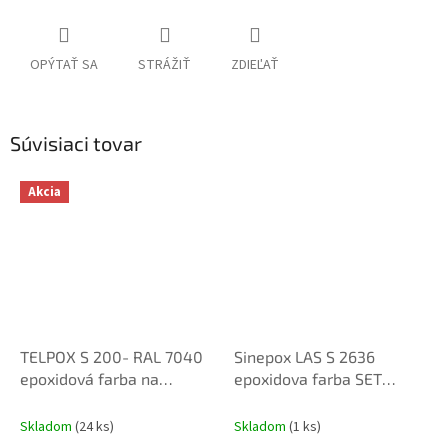
OPÝTAŤ SA
STRÁŽIŤ
ZDIEĽAŤ
Súvisiaci tovar
Akcia
TELPOX S 200- RAL 7040
Sinepox LAS S 2636
epoxidová farba na
epoxidova farba SET
podlahy 8kg + 2kg tvrdidlo
1,2Kg+tvrdidlo ral 7040
set
šedá PX200
Skladom
(24 ks)
Skladom
(1 ks)