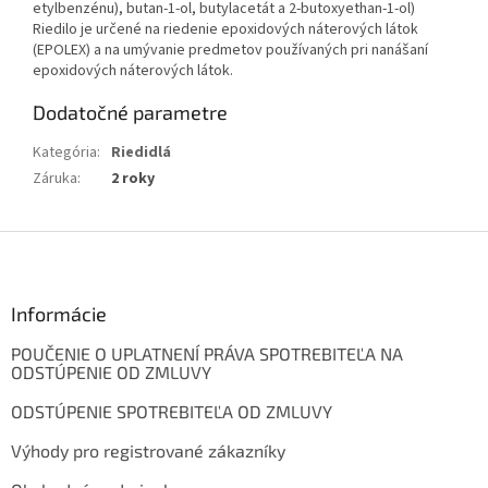
etylbenzénu), butan-1-ol, butylacetát a 2-butoxyethan-1-ol)
Riedilo je určené na riedenie epoxidových náterových látok
(EPOLEX) a na umývanie predmetov používaných pri nanášaní
epoxidových náterových látok.
Dodatočné parametre
Kategória
:
Riedidlá
Záruka
:
2 roky
Z
á
p
ä
Informácie
t
POUČENIE O UPLATNENÍ PRÁVA SPOTREBITEĽA NA
i
ODSTÚPENIE OD ZMLUVY
e
ODSTÚPENIE SPOTREBITEĽA OD ZMLUVY
Výhody pro registrované zákazníky