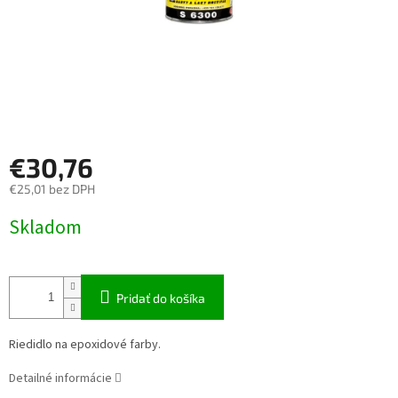
€30,76
€25,01 bez DPH
Jednotková
Skladom
cena:
Pridať do košíka
Riedidlo na epoxidové farby.
Detailné informácie