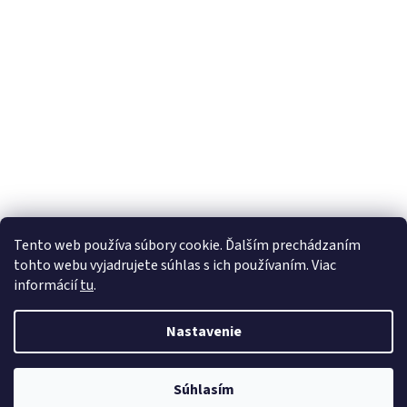
Tento web používa súbory cookie. Ďalším prechádzaním
tohto webu vyjadrujete súhlas s ich používaním. Viac
informácií
tu
.
Nastavenie
Vytvoril Shoptet
Súhlasím
Copyright 2026
mojefarby.sk
. Všetky práva vyhradené.
Otvarácia doba 8.00-16.30 Prestavka 12.30-13.30