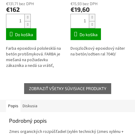
€131,71 bez DPH
€15,93 bez DPH
€162
€19,60
Do košíka
Do košíka
Farba epoxidová pololesklá na
Dvojzložkový epoxidový náter
betón protišmyková. FARBA je
na betón/odtien ral 7040/
miešaná na požiadavku
zákazníka a nedá sa vrátiť,
pokiaľ je danný odtieň v
poriadku podľa vzorkovníka !!!
ZOBRAZIŤ VŠETKY SÚVISIACE PRODUKTY
Popis
Diskusia
Podrobný popis
Zmes organických rozpúšťadiel (xylén technický (zmes xylénu +