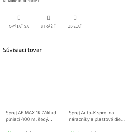
Detailné informácie
OPÝTAŤ SA
STRÁŽIŤ
ZDIEĽAŤ
Súvisiaci tovar
Sprej AE MAX 1K Základ
Sprej Auto-K sprej na
plniaci 400 ml šedý
nárazníky a plastové diely
stredný 680 274
400ml čierny 6233097