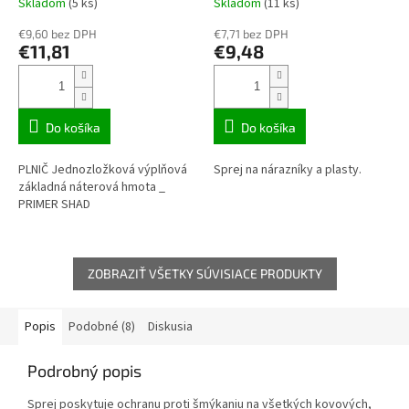
Skladom
(5 ks)
Skladom
(11 ks)
€9,60 bez DPH
€7,71 bez DPH
€11,81
€9,48
Do košíka
Do košíka
PLNIČ Jednozložková výplňová
Sprej na nárazníky a plasty.
základná náterová hmota _
PRIMER SHAD
ZOBRAZIŤ VŠETKY SÚVISIACE PRODUKTY
Popis
Podobné (8)
Diskusia
Podrobný popis
Sprej poskytuje ochranu proti šmýkaniu na všetkých kovových,