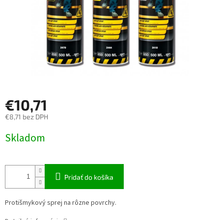
€10,71
€8,71 bez DPH
Jednotková
Skladom
cena:
Pridať do košíka
Protišmykový sprej na rôzne povrchy.