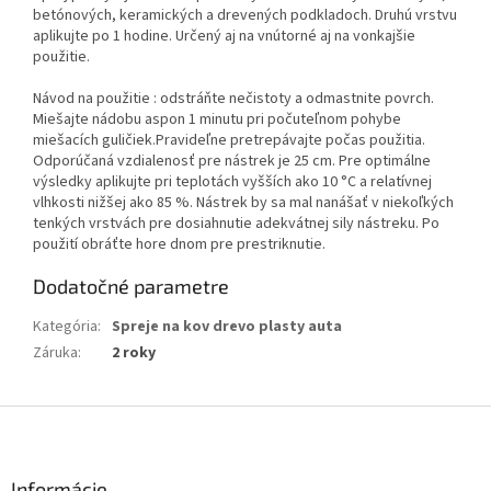
betónových, keramických a drevených podkladoch. Druhú vrstvu
aplikujte po 1 hodine. Určený aj na vnútorné aj na vonkajšie
použitie.
Návod na použitie : odstráňte nečistoty a odmastnite povrch.
Miešajte nádobu aspon 1 minutu pri počuteľnom pohybe
miešacích guličiek.Pravideľne pretrepávajte počas použitia.
Odporúčaná vzdialenosť pre nástrek je 25 cm. Pre optimálne
výsledky aplikujte pri teplotách vyšších ako 10 °C a relatívnej
vlhkosti nižšej ako 85 %. Nástrek by sa mal nanášať v niekoľkých
tenkých vrstvách pre dosiahnutie adekvátnej sily nástreku. Po
použití obráťte hore dnom pre prestriknutie.
Dodatočné parametre
Kategória
:
Spreje na kov drevo plasty auta
Záruka
:
2 roky
Z
á
p
ä
Informácie