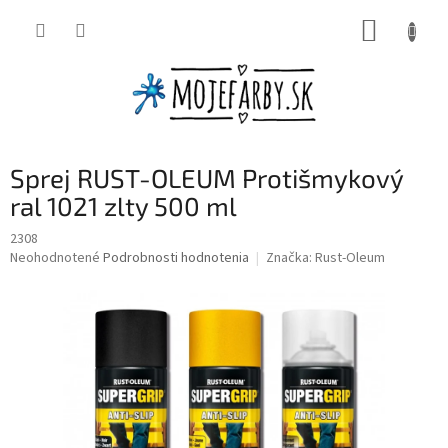
Prejsť
NÁKUP
na
obsah
KOŠÍK
Sprej RUST-OLEUM Protišmykový
ral 1021 zlty 500 ml
2308
Priemerné
Neohodnotené
Podrobnosti hodnotenia
Značka:
Rust-Oleum
hodnotenie
produktu
je
0,0
z
5
hviezdičiek.