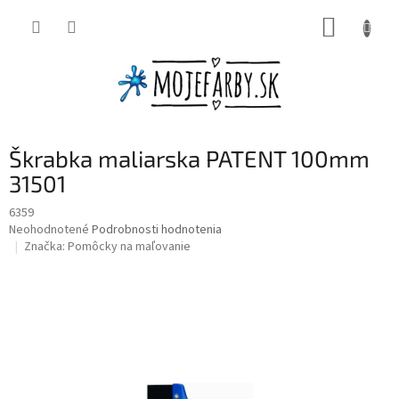
Prejsť
NÁKUP
na
obsah
KOŠÍK
Škrabka maliarska PATENT 100mm
31501
6359
Priemerné
Neohodnotené
Podrobnosti hodnotenia
hodnotenie
Značka:
Pomôcky na maľovanie
produktu
je
0,0
z
5
hviezdičiek.