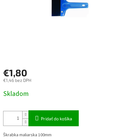
€1,80
€1,46 bez DPH
Jednotková
Skladom
cena:
Pridať do košíka
Škrabka maliarska 100mm