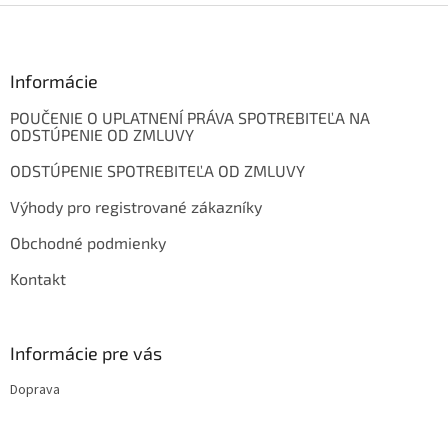
Z
á
p
ä
Informácie
t
POUČENIE O UPLATNENÍ PRÁVA SPOTREBITEĽA NA
i
ODSTÚPENIE OD ZMLUVY
e
ODSTÚPENIE SPOTREBITEĽA OD ZMLUVY
Výhody pro registrované zákazníky
Obchodné podmienky
Kontakt
Informácie pre vás
Doprava