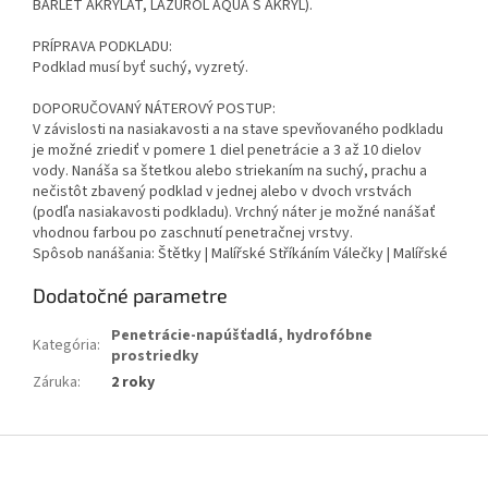
BARLET AKRYLÁT, LAZUROL AQUA S AKRYL).
PRÍPRAVA PODKLADU:
Podklad musí byť suchý, vyzretý.
DOPORUČOVANÝ NÁTEROVÝ POSTUP:
V závislosti na nasiakavosti a na stave spevňovaného podkladu
je možné zriediť v pomere 1 diel penetrácie a 3 až 10 dielov
vody. Nanáša sa štetkou alebo striekaním na suchý, prachu a
nečistôt zbavený podklad v jednej alebo v dvoch vrstvách
(podľa nasiakavosti podkladu). Vrchný náter je možné nanášať
vhodnou farbou po zaschnutí penetračnej vrstvy.
Spôsob nanášania: Štětky | Malířské Stříkáním Válečky | Malířské
Dodatočné parametre
Penetrácie-napúšťadlá, hydrofóbne
Kategória
:
prostriedky
Záruka
:
2 roky
Z
á