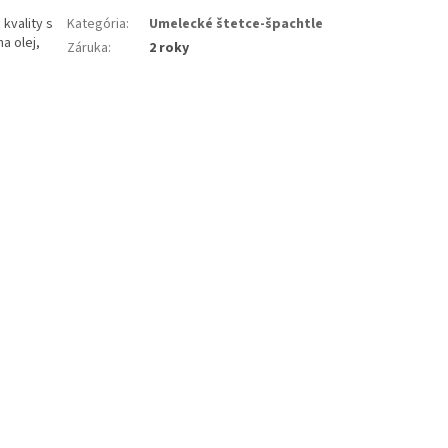
kvality s
Kategória
:
Umelecké štetce-špachtle
a olej,
Záruka
:
2 roky