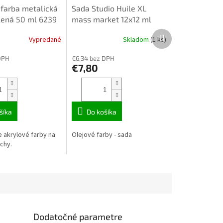
 farba metalická
Sada Studio Huile XL
lená 50 ml 6239
mass market 12x12 ml
668600
Ďalší
Vypredané
Skladom
(1 ks)
produkt
DPH
€6,34 bez DPH
€7,80
šíka
Do košíka
e akrylové farby na
Olejové farby - sada
chy.
Dodatočné parametre