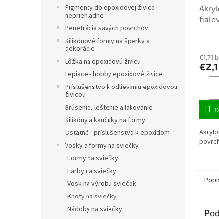
Pigmenty do epoxidovej živice-
Akryl
nepriehladne
fialo
Penetrácia savých povrchov
Silikónové formy na šperky a
dekorácie
€1,71 
Lôžka na epoxidovú živicu
€2,
Lepiace - hobby epoxidové živice
Príslušenstvo k odlievaniu epoxidovou
živicou
Brúsenie, leštenie a lakovanie
D
Silikóny a kaučuky na formy
Akrylo
Ostatné - príslušenstvo k epoxidom
povrch
Vosky a formy na sviečky
Formy na sviečky
Farby na sviečky
Popi
Vosk na výrobu sviečok
Knoty na sviečky
Nádoby na sviečky
Pod