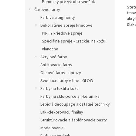
Pomocky pre výrobu sviečok
Štet
Čarovné farby
tmav
Farbivá a pigmenty
akryl
Dĺžka
Dekoratívne spreje kriedove
PINTY kriedové spreje
Špeciálne spreje - Crackle, na kožu.
Vianocne
Akrylové farby
Antikovacie farby
Olejové farby - obrazy
Svietiace farby v tme - GLOW
Farby na textil a kožu
Farby na sklo-porcelan-keramika
Lepidlá decoupage a ostatné techniky
Lak -dekorovací, finálny
Štruktúrovacie a šablónovacie pasty
Modelovanie