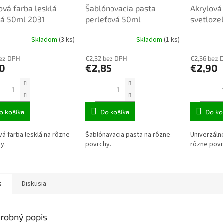
ová farba lesklá
Šablónovacia pasta
Akrylová
vá 50ml 2031
perleťová 50ml
svetloze
strieborná 29408
Skladom
(3 ks)
Skladom
(1 ks)
bez DPH
€2,32 bez DPH
€2,36 bez 
10
€2,85
€2,90
o košíka
Do košíka
Do ko
vá farba lesklá na rôzne
Šablónavacia pasta na rôzne
Univerzáln
y.
povrchy.
rôzne povr
s
Diskusia
robný popis