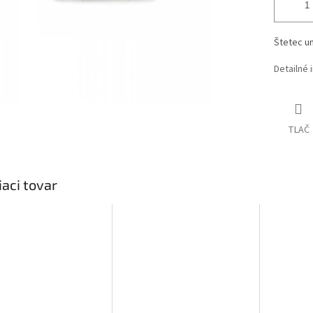
Štetec u
Detailné 
TLAČ
iaci tovar