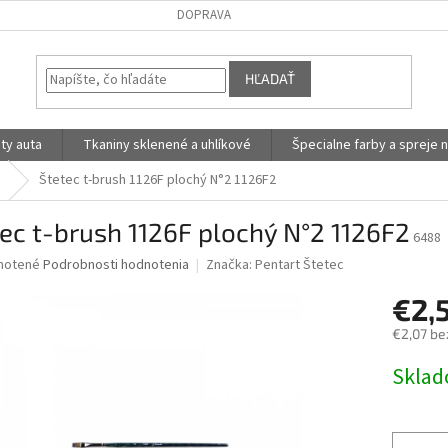
DOPRAVA
HĽADAŤ
ty auta
Tkaniny sklenené a uhlíkové
Špecialne farby a spreje n
Štetec t-brush 1126F plochý N°2 1126F2
ec t-brush 1126F plochý N°2 1126F2
6488
né
notené
Podrobnosti hodnotenia
Značka:
Pentart Štetec
nie
€2,
u
€2,07 be
Jednotk
Skla
cena:
iek.