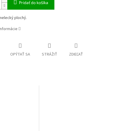
Pridať do košíka
melecký plochý.
informácie
OPÝTAŤ SA
STRÁŽIŤ
ZDIEĽAŤ