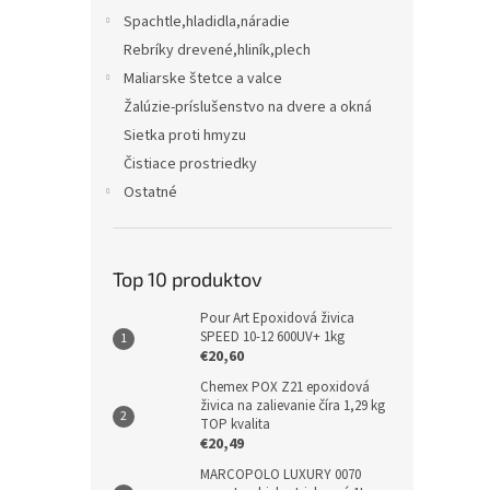
Spachtle,hladidla,náradie
Rebríky drevené,hliník,plech
Maliarske štetce a valce
Žalúzie-príslušenstvo na dvere a okná
Sietka proti hmyzu
Čistiace prostriedky
Ostatné
Top 10 produktov
Pour Art Epoxidová živica
SPEED 10-12 600UV+ 1kg
€20,60
Chemex POX Z21 epoxidová
živica na zalievanie číra 1,29 kg
TOP kvalita
€20,49
MARCOPOLO LUXURY 0070