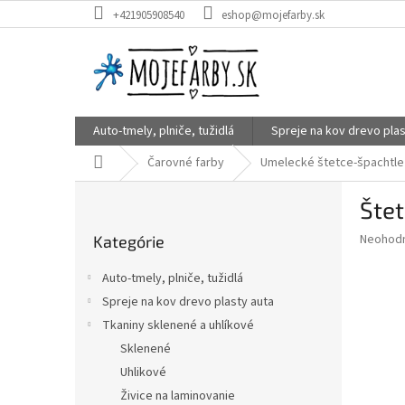
Prejsť
+421905908540
eshop@mojefarby.sk
na
obsah
Auto-tmely, plniče, tužidlá
Spreje na kov drevo plas
Domov
Čarovné farby
Umelecké štetce-špachtle
B
Štet
o
Preskočiť
č
Priemer
Neohod
Kategórie
kategórie
n
hodnote
ý
produkt
Auto-tmely, plniče, tužidlá
p
je
Spreje na kov drevo plasty auta
0,0
a
z
Tkaniny sklenené a uhlíkové
n
5
e
Sklenené
hviezdič
l
Uhlikové
Živice na laminovanie