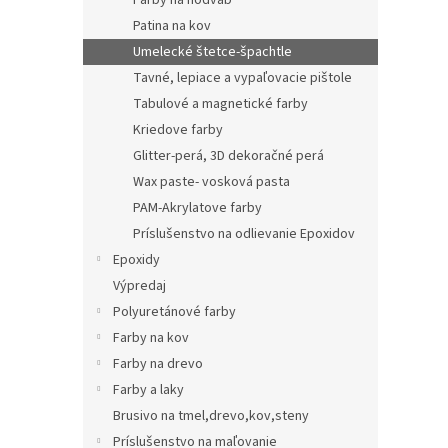
Farby na hodvab
Patina na kov
Umelecké štetce-špachtle
Tavné, lepiace a vypaľovacie pištole
Tabulové a magnetické farby
Kriedove farby
Glitter-perá, 3D dekoračné perá
Wax paste- vosková pasta
PAM-Akrylatove farby
Príslušenstvo na odlievanie Epoxidov
Epoxidy
Výpredaj
Polyuretánové farby
Farby na kov
Farby na drevo
Farby a laky
Brusivo na tmel,drevo,kov,steny
Príslušenstvo na maľovanie