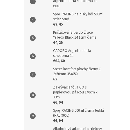
argento - biela strieborná 1L
€60
Sprej RACING na disky kôl 500ml
strieborný
€7,45
Krištálová farba do živice
YiTeKo Black 14 10ml čierna
€4,25
CADORO Argento - biela
strieborná 1L
€64,60
Štetec komfort plochý čierny C
2/50mm 354050
€2
Zakrývacia fólia CQ s
papierovou páskou 140cm x
33m
€6,04
Sprej RACING 500ml čierna lesklá
(RAL 9005)
€6,94
Alkoholový artament perleťový