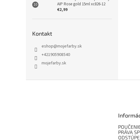
AIP Rose gold 15ml xc826-12
€2,99
Kontakt
eshop
@
mojefarby.sk
+421905908540
mojefarby.sk
Z
á
p
ä
t
Informá
i
e
POUČENIE
PRÁVA SP
ODSTÚPE