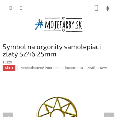
Prejsť
NÁKUP
na
obsah
KOŠÍK
Symbol na orgonity samolepiaci
zlatý SZ46 25mm
16220
Priemerné
Neohodnotené
Podrobnosti hodnotenia
Značka:
New
Akcia
hodnotenie
produktu
je
0,0
z
5
hviezdičiek.