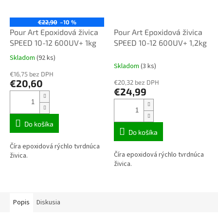
€22,90
–10 %
Pour Art Epoxidová živica
Pour Art Epoxidová živica
SPEED 10-12 600UV+ 1kg
SPEED 10-12 600UV+ 1,2kg
Skladom
(92 ks)
Priemerné
Skladom
(3 ks)
hodnotenie
€16,75 bez DPH
produktu
€20,60
€20,32 bez DPH
je
€24,99
3,1
z
5
hviezdičiek.
Do košíka
Do košíka
Číra epoxidová rýchlo tvrdnúca
Číra epoxidová rýchlo tvrdnúca
živica.
živica.
Popis
Diskusia