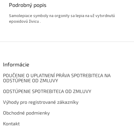
Podrobný popis
Samolepiace symboly na orgonity sa lepia na už vytvrdnutú
epoxidovú živicu .
Z
á
p
ä
Informácie
t
POUČENIE O UPLATNENÍ PRÁVA SPOTREBITEĽA NA
i
ODSTÚPENIE OD ZMLUVY
e
ODSTÚPENIE SPOTREBITEĽA OD ZMLUVY
Výhody pro registrované zákazníky
Obchodné podmienky
Kontakt