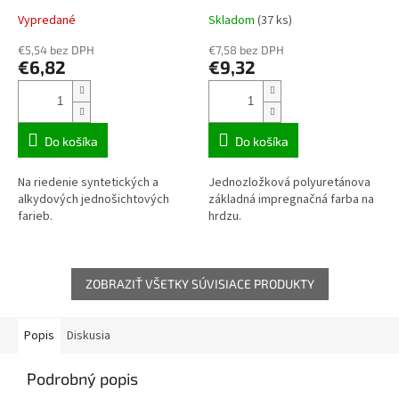
Vypredané
Skladom
(37 ks)
€5,54 bez DPH
€7,58 bez DPH
€6,82
€9,32
Do košíka
Do košíka
Na riedenie syntetických a
Jednozložková polyuretánova
alkydových jednošichtových
základná impregnačná farba na
farieb.
hrdzu.
ZOBRAZIŤ VŠETKY SÚVISIACE PRODUKTY
Popis
Diskusia
Podrobný popis