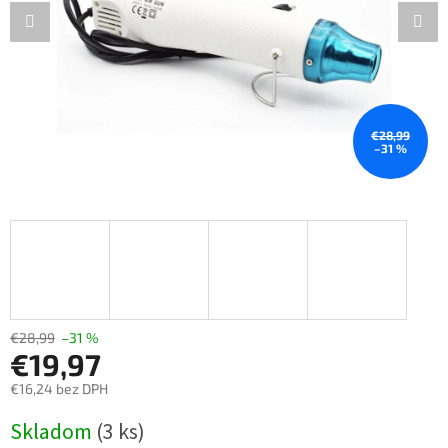
€28,99
–31 %
€28,99
–31 %
€19,97
€16,24 bez DPH
Jednotková
Skladom
(3 ks)
cena: