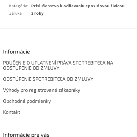
Kategória
:
Príslušenstvo k odlievaniu epoxidovou živicou
Záruka
:
2 roky
Z
á
p
ä
Informácie
t
POUČENIE O UPLATNENÍ PRÁVA SPOTREBITEĽA NA
i
ODSTÚPENIE OD ZMLUVY
e
ODSTÚPENIE SPOTREBITEĽA OD ZMLUVY
Výhody pro registrované zákazníky
Obchodné podmienky
Kontakt
Informácie pre vás