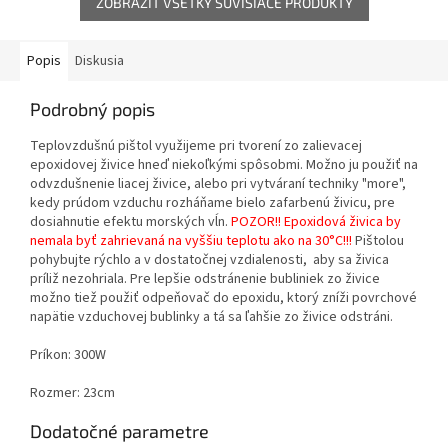
ZOBRAZIŤ VŠETKY SÚVISIACE PRODUKTY
Popis
Diskusia
Podrobný popis
Teplovzdušnú pištol využijeme pri tvorení zo zalievacej
epoxidovej živice hneď niekoľkými spôsobmi. Možno ju použiť na
odvzdušnenie liacej živice, alebo pri vytváraní techniky "more",
kedy prúdom vzduchu rozháňame bielo zafarbenú živicu, pre
dosiahnutie efektu morských vĺn.
POZOR!! Epoxidová živica by
nemala byť zahrievaná na vyššiu teplotu ako na 30°C!!!
Pištolou
pohybujte rýchlo a v dostatočnej vzdialenosti, aby sa živica
príliž nezohriala. Pre lepšie odstránenie bubliniek zo živice
možno tiež použiť odpeňovač do epoxidu, ktorý zníži povrchové
napätie vzduchovej bublinky a tá sa ľahšie zo živice odstráni.
Príkon: 300W
Rozmer: 23
cm
Dodatočné parametre