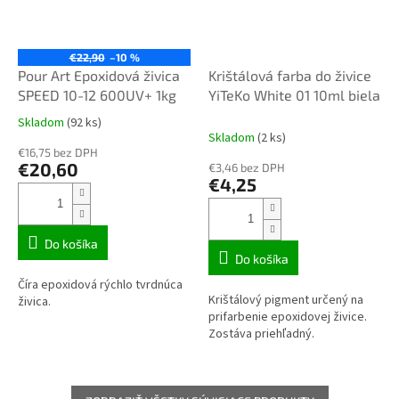
€22,90
–10 %
Pour Art Epoxidová živica
Krištálová farba do živice
SPEED 10-12 600UV+ 1kg
YiTeKo White 01 10ml biela
Skladom
(92 ks)
Priemerné
Skladom
(2 ks)
hodnotenie
€16,75 bez DPH
produktu
€20,60
€3,46 bez DPH
je
€4,25
3,1
z
5
hviezdičiek.
Do košíka
Do košíka
Číra epoxidová rýchlo tvrdnúca
Krištálový pigment určený na
živica.
prifarbenie epoxidovej živice.
Zostáva priehľadný.