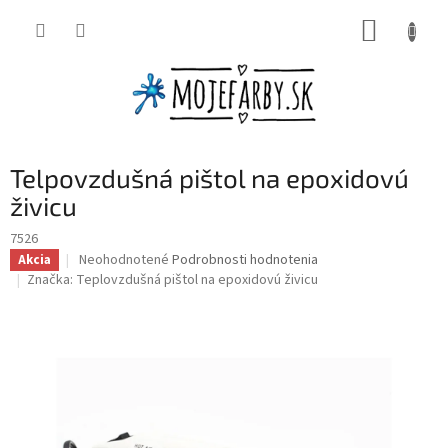
Prejsť
NÁKUP
na
obsah
KOŠÍK
Telpovzdušná pištol na epoxidovú
živicu
7526
Priemerné
Neohodnotené
Podrobnosti hodnotenia
Akcia
hodnotenie
Značka:
Teplovzdušná pištol na epoxidovú živicu
produktu
je
0,0
z
5
hviezdičiek.