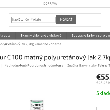
DOPRAVA
HĽADAŤ
ty auta
Tkaniny sklenené a uhlíkové
Špecialne farby a spreje n
polyuretánový lak 2,7kg kamenne koberce
ur C 100 matný polyuretánový lak 2,7
Priemerné
Neohodnotené
Podrobnosti hodnotenia
Značka:
Barvy a laky Teluria 
hodnotenie
produktu
€55
je
€45,45 
0,0
z
Jednotk
Skla
5
cena:
hviezdičiek.