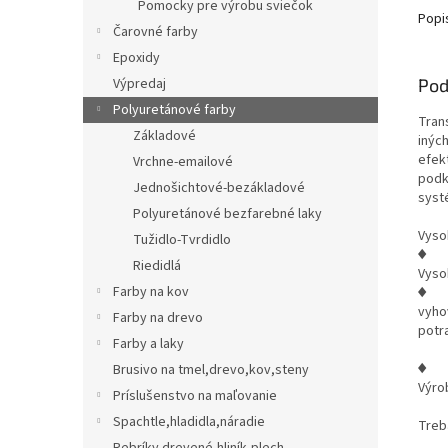
Pomocky pre výrobu sviečok
Popi
Čarovné farby
Epoxidy
Výpredaj
Pod
Polyuretánové farby
Tran
Základové
inýc
efek
Vrchne-emailové
podk
Jednošichtové-bezákladové
syst
Polyuretánové bezfarebné laky
Vyso
Tužidlo-Tvrdidlo
♦
Riedidlá
Vyso
Farby na kov
♦
vyho
Farby na drevo
potr
Farby a laky
♦
Brusivo na tmel,drevo,kov,steny
Výro
Príslušenstvo na maľovanie
Spachtle,hladidla,náradie
Treb