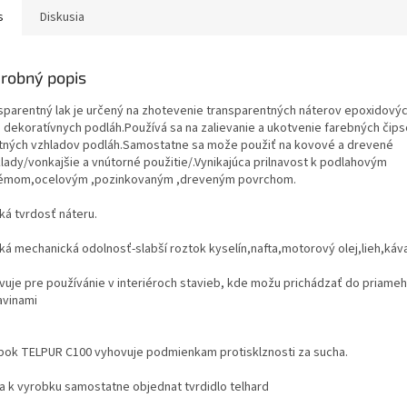
s
Diskusia
robný popis
sparentný lak je určený na zhotevenie transparentných náterov epoxidovýc
h dekoratívnych podláh.Používá sa na zalievanie a ukotvenie farebných čips
tných vzhladov podláh.Samostatne sa može použiť na kovové a drevené
lady/vonkajšie a vnútorné použitie/.Vynikajúca prilnavost k podlahovým
émom,ocelovým ,pozinkovaným ,dreveným povrchom.
ká tvrdosť náteru.
ká mechanická odolnosť-slabší roztok kyselín,nafta,motorový olej,lieh,káv
vuje pre používánie v interiéroch stavieb, kde možu prichádzať do priameh
avinami
bok TELPUR C100 vyhovuje podmienkam protisklznosti za sucha.
a k vyrobku samostatne objednat tvrdidlo telhard