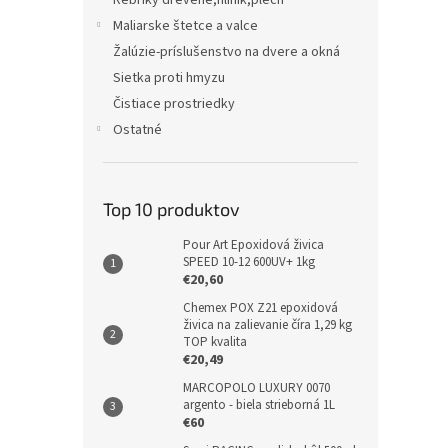
Rebríky drevené,hliník,plech
Maliarske štetce a valce
Žalúzie-príslušenstvo na dvere a okná
Sietka proti hmyzu
Čistiace prostriedky
Ostatné
Top 10 produktov
Pour Art Epoxidová živica
SPEED 10-12 600UV+ 1kg
€20,60
Chemex POX Z21 epoxidová
živica na zalievanie číra 1,29 kg
TOP kvalita
€20,49
MARCOPOLO LUXURY 0070
argento - biela strieborná 1L
€60