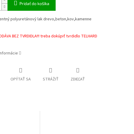
Pridať do košíka
entný polyuretánový lak drevo,beton,kov,kamenne
ODÁVA BEZ TVRDIDLA!!! treba dokúpiť tvrdidlo TELHARD
informácie
OPÝTAŤ SA
STRÁŽIŤ
ZDIEĽAŤ