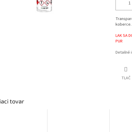
Transpar
koberce.
LAK SA D
PUR
Detailné 
TLAČ
iaci tovar