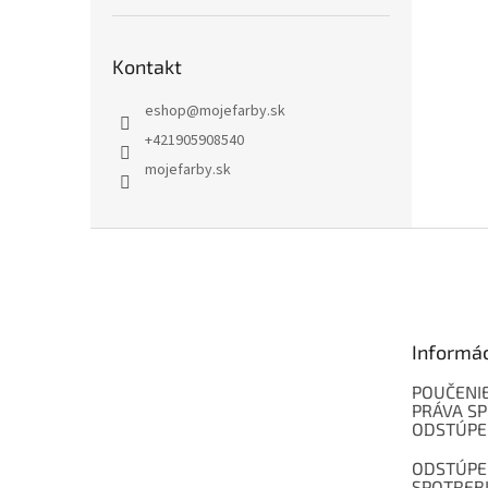
Kontakt
eshop
@
mojefarby.sk
+421905908540
mojefarby.sk
Z
á
p
ä
t
Informá
i
e
POUČENIE
PRÁVA SP
ODSTÚPE
ODSTÚPE
SPOTREB