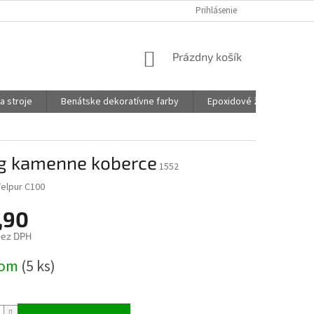
Prihlásenie
NÁKUPNÝ
Prázdny košík
KOŠÍK
a stroje
Benátske dekoratívne farby
Epoxidové živice na šper
kg kamenne koberce
1552
Telpur C100
,90
bez DPH
ová
dom
(5 ks)