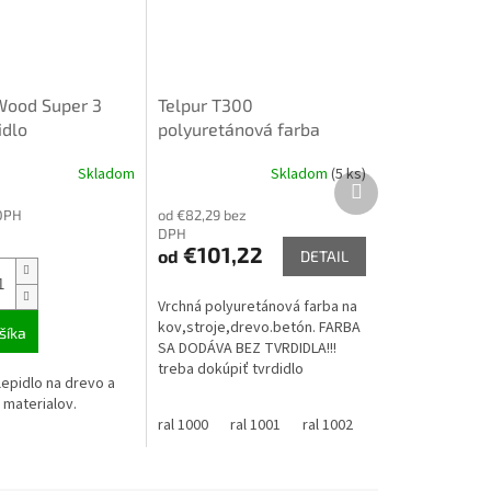
Wood Super 3
Telpur T300
idlo
polyuretánová farba
lesklá 8kg mix podla
Skladom
Skladom
(5 ks)
vzorkovníka ral pozri
Ďalší
produkt
DPH
od €82,29 bez
DPH
€101,22
od
DETAIL
Vrchná polyuretánová farba na
kov,stroje,drevo.betón. FARBA
šíka
SA DODÁVA BEZ TVRDIDLA!!!
treba dokúpiť tvrdidlo
lepidlo na drevo a
TELHARD PUR FARBA je miešaná
 materialov.
na požiadavku zákazníka a
ral 1000
ral 1001
ral 1002
ral 1003
ral 10
nedá sa...