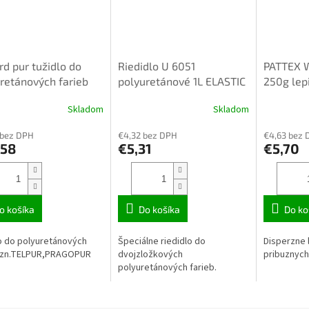
rd pur tužidlo do
Riedidlo U 6051
PATTEX 
retánových farieb
polyuretánové 1L ELASTIC
250g lep
r 0,5kg/pragopur/.
Skladom
Skladom
 bez DPH
€4,32 bez DPH
€4,63 bez 
,58
€5,31
€5,70
o košíka
Do košíka
Do ko
o do polyuretánových
Špeciálne riedidlo do
Disperzne 
b zn.TELPUR,PRAGOPUR
dvojzložkových
pribuznych
polyuretánových farieb.