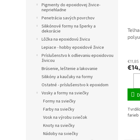
Pigmenty do epoxidovej živice-
nepriehladne
Penetrácia savých povrchov
Silikónové formy na šperky a
Telha
dekorácie
polyu
Lôžka na epoxidovú živicu
Telpu
Lepiace - hobby epoxidové živice
Príslušenstvo k odlievaniu epoxidovou
živicou
€11,85
€14
Brúsenie, leštenie a lakovanie
Silikóny a kaučuky na formy
Ostatné - príslušenstvo k epoxidom
Vosky a formy na sviečky
D
Formy na sviečky
Farby na sviečky
Tvrdil
farie
Vosk na výrobu sviečok
Knoty na sviečky
Nádoby na sviečky