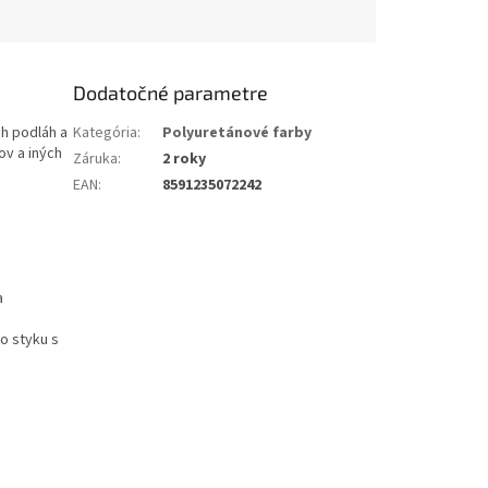
Dodatočné parametre
h podláh a
Kategória
:
Polyuretánové farby
ov a iných
Záruka
:
2 roky
EAN
:
8591235072242
a
o styku s