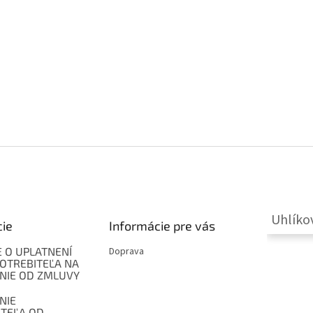
Uhlíko
cie
Informácie pre vás
 O UPLATNENÍ
Doprava
OTREBITEĽA NA
NIE OD ZMLUVY
NIE
ITEĽA OD