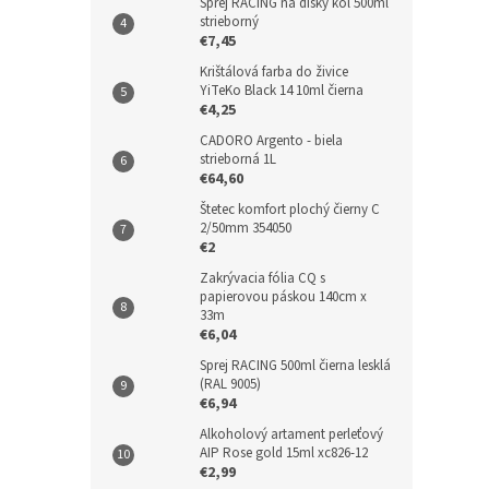
Sprej RACING na disky kôl 500ml
strieborný
€7,45
Krištálová farba do živice
YiTeKo Black 14 10ml čierna
€4,25
CADORO Argento - biela
strieborná 1L
€64,60
Štetec komfort plochý čierny C
2/50mm 354050
€2
Zakrývacia fólia CQ s
papierovou páskou 140cm x
33m
€6,04
Sprej RACING 500ml čierna lesklá
(RAL 9005)
€6,94
Alkoholový artament perleťový
AIP Rose gold 15ml xc826-12
€2,99