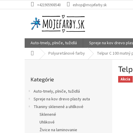
Prejsť
+421905908540
eshop@mojefarby.sk
na
obsah
Auto-tmely, plniče, tužidlá
Spreje na kov drevo plas
Domov
Polyuretánové farby
Telpur C 100 matný 
B
Telp
o
Preskočiť
č
Kategórie
kategórie
Akcia
n
ý
Auto-tmely, plniče, tužidlá
p
Spreje na kov drevo plasty auta
a
Tkaniny sklenené a uhlíkové
n
e
Sklenené
l
Uhlikové
Živice na laminovanie