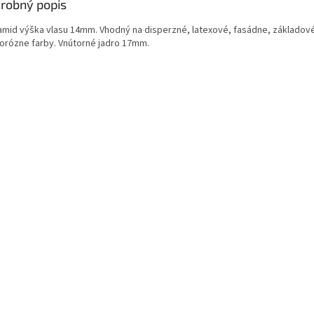
robný popis
amid výška vlasu 14mm. Vhodný na disperzné, latexové, fasádne, základov
korózne farby. Vnútorné jadro 17mm.