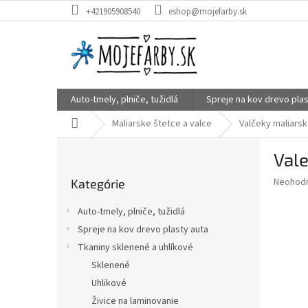
Prejsť
+421905908540
eshop@mojefarby.sk
na
obsah
Auto-tmely, plniče, tužidlá
Spreje na kov drevo plas
Domov
Maliarske štetce a valce
Valčeky maliars
B
Val
o
Preskočiť
č
Priemer
Neohod
Kategórie
kategórie
n
hodnote
ý
produkt
Auto-tmely, plniče, tužidlá
p
je
Spreje na kov drevo plasty auta
0,0
a
z
Tkaniny sklenené a uhlíkové
n
5
e
Sklenené
hviezdič
l
Uhlikové
Živice na laminovanie