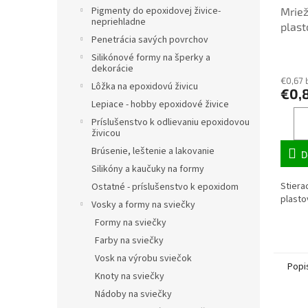
Pigmenty do epoxidovej živice-
Mriež
nepriehladne
plast
Penetrácia savých povrchov
7600
Silikónové formy na šperky a
dekorácie
€0,67 
Lôžka na epoxidovú živicu
€0,
Lepiace - hobby epoxidové živice
Príslušenstvo k odlievaniu epoxidovou
živicou
Brúsenie, leštenie a lakovanie
D
Silikóny a kaučuky na formy
Stiera
Ostatné - príslušenstvo k epoxidom
plasto
Vosky a formy na sviečky
Formy na sviečky
Farby na sviečky
Vosk na výrobu sviečok
Popi
Knoty na sviečky
Nádoby na sviečky