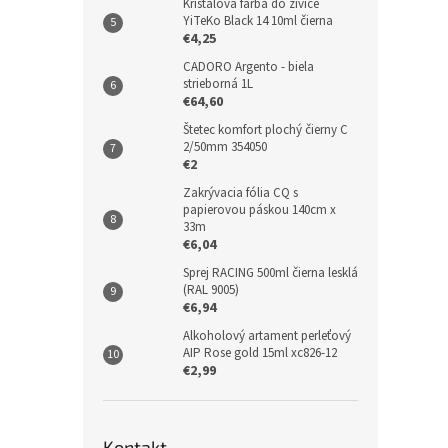
Krištálová farba do živice
YiTeKo Black 14 10ml čierna
€4,25
CADORO Argento - biela
strieborná 1L
€64,60
Štetec komfort plochý čierny C
2/50mm 354050
€2
Zakrývacia fólia CQ s
papierovou páskou 140cm x
33m
€6,04
Sprej RACING 500ml čierna lesklá
(RAL 9005)
€6,94
Alkoholový artament perleťový
AIP Rose gold 15ml xc826-12
€2,99
Kontakt