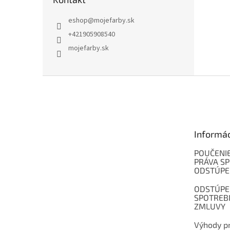
eshop
@
mojefarby.sk
+421905908540
mojefarby.sk
Z
á
p
ä
t
Informá
i
e
POUČENIE
PRÁVA SP
ODSTÚPE
ODSTÚPE
SPOTREB
ZMLUVY
Výhody pr