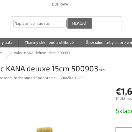
DOPRAVA
HĽADAŤ
ty auta
Tkaniny sklenené a uhlíkové
Špecialne farby a spreje n
ke
Valec KANA deluxe 15cm 500903
ec KANA deluxe 15cm 500903
965
né
notené
Podrobnosti hodnotenia
Značka:
CIRET
nie
€1,
u
€1,32 be
Jednotk
Skla
cena:
iek.