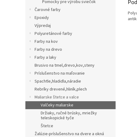
Pod
Pomocky pre výrobu sviečok
Čarovné farby
Poly
Epoxidy
anti
Výpredaj
Polyuretánové farby
Farby na kov
Farby na drevo
Farby a laky
Brusivo na tmel,drevo,kov,steny
Príslušenstvo na maľovanie
Spachtle,hladidla,náradie
Rebríky drevené,hliník,plech
Maliarske štetce a valce
Valčeky maliarske
Držiaky, ručné brúsky, mriežky
teleskopické tyče
Štetce
Žalúzie-príslušenstvo na dvere a okná