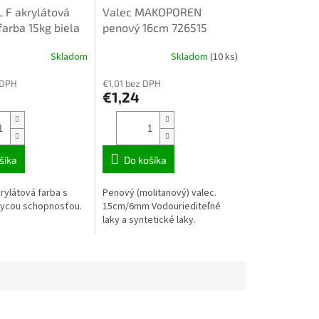
 F akrylátová
Valec MAKOPOREN
farba 15kg biela
penový 16cm 726515
Skladom
Skladom
(10 ks)
 DPH
€1,01 bez DPH
€1,24
šíka
Do košíka
rylátová farba s
Penový (molitanový) valec.
rycou schopnosťou.
15cm/6mm Vodouriediteľné
laky a syntetické laky.