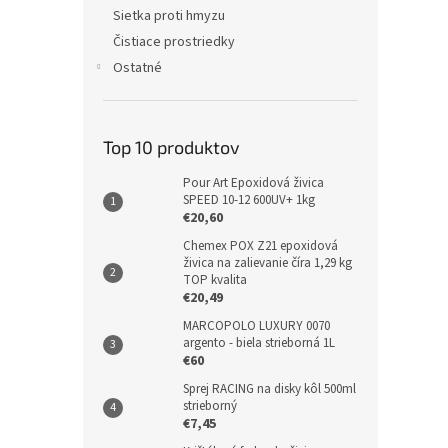
Sietka proti hmyzu
Čistiace prostriedky
Ostatné
Top 10 produktov
Pour Art Epoxidová živica
SPEED 10-12 600UV+ 1kg
€20,60
Chemex POX Z21 epoxidová
živica na zalievanie číra 1,29 kg
TOP kvalita
€20,49
MARCOPOLO LUXURY 0070
argento - biela strieborná 1L
€60
Sprej RACING na disky kôl 500ml
strieborný
€7,45