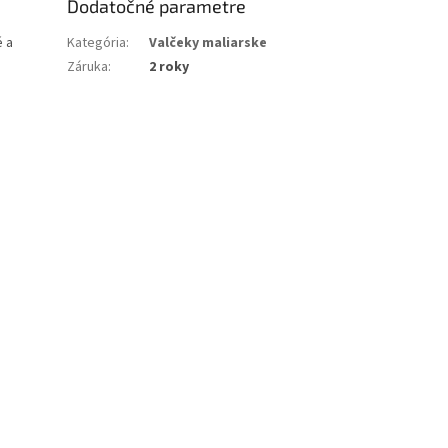
Dodatočné parametre
é a
Kategória
:
Valčeky maliarske
Záruka
:
2 roky