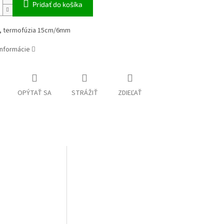
Pridať do košíka
, termofúzia 15cm/6mm
informácie
OPÝTAŤ SA
STRÁŽIŤ
ZDIEĽAŤ