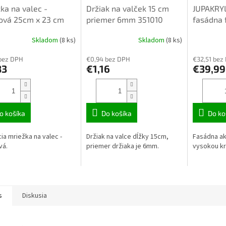
ka na valec -
Držiak na valček 15 cm
JUPAKRYL
ová 25cm x 23 cm
priemer 6mm 351010
fasádna 
22
dĺžka 29cm
Skladom
(8 ks)
Skladom
(8 ks)
bez DPH
€0,94 bez DPH
€32,51 bez
83
€1,16
€39,99
o košíka
Do košíka
Do ko
cia mriežka na valec -
Držiak na valce dĺžky 15cm,
Fasádna ak
vá.
priemer držiaka je 6mm.
vysokou k
s
Diskusia