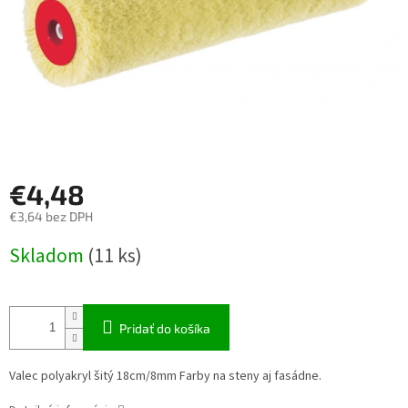
€4,48
€3,64 bez DPH
Jednotková
Skladom
(11 ks)
cena:
Pridať do košíka
Valec polyakryl šitý 18cm/8mm Farby na steny aj fasádne.