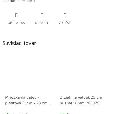
Detailné informácie
OPÝTAŤ SA
STRÁŽIŤ
ZDIEĽAŤ
Súvisiaci tovar
Mriežka na valec -
Držiak na valček 25 cm
plastová 25cm x 23 cm
priemer 8mm 763025
760022