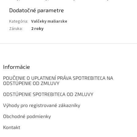
Dodatočné parametre
Kategória
:
Valčeky maliarske
Záruka
:
2 roky
Z
á
p
ä
Informácie
t
POUČENIE O UPLATNENÍ PRÁVA SPOTREBITEĽA NA
i
ODSTÚPENIE OD ZMLUVY
e
ODSTÚPENIE SPOTREBITEĽA OD ZMLUVY
Výhody pro registrované zákazníky
Obchodné podmienky
Kontakt