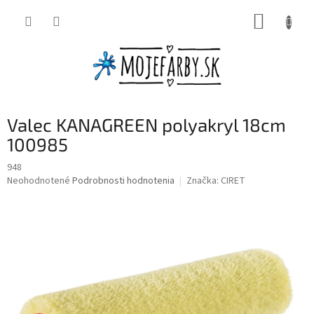
Prejsť
NÁKUP
na
obsah
KOŠÍK
Valec KANAGREEN polyakryl 18cm
100985
948
Priemerné
Neohodnotené
Podrobnosti hodnotenia
Značka:
CIRET
hodnotenie
produktu
je
0,0
z
5
hviezdičiek.