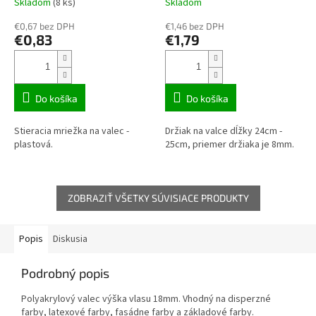
Skladom
(8 ks)
Skladom
€0,67 bez DPH
€1,46 bez DPH
€0,83
€1,79
Do košíka
Do košíka
Stieracia mriežka na valec -
Držiak na valce dĺžky 24cm -
plastová.
25cm, priemer držiaka je 8mm.
ZOBRAZIŤ VŠETKY SÚVISIACE PRODUKTY
Popis
Diskusia
Podrobný popis
Polyakrylový valec výška vlasu 18mm. Vhodný na disperzné
farby, latexové farby, fasádne farby a základové farby.