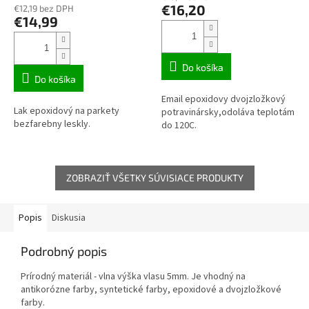
produktu
€16,20
€12,19 bez DPH
je
€14,99
2,7
z
5
hviezdičiek.
Do košíka
Do košíka
Email epoxidovy dvojzložkový
Lak epoxidový na parkety
potravinársky,odoláva teplotám
bezfarebny leskly.
do 120C.
ZOBRAZIŤ VŠETKY SÚVISIACE PRODUKTY
Popis
Diskusia
Podrobný popis
Prírodný materiál - vlna výška vlasu 5mm. Je vhodný na
antikorózne farby, syntetické farby, epoxidové a dvojzložkové
farby.