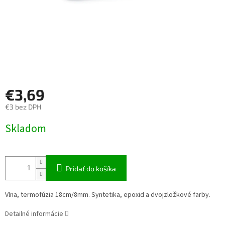
€3,69
€3 bez DPH
Jednotková
Skladom
cena:
Pridať do košíka
Vlna, termofúzia 18cm/8mm. Syntetika, epoxid a dvojzložkové farby.
Detailné informácie