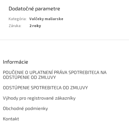
Dodatočné parametre
Kategória
:
Valčeky maliarske
Záruka
:
2 roky
Z
á
p
ä
Informácie
t
POUČENIE O UPLATNENÍ PRÁVA SPOTREBITEĽA NA
i
ODSTÚPENIE OD ZMLUVY
e
ODSTÚPENIE SPOTREBITEĽA OD ZMLUVY
Výhody pro registrované zákazníky
Obchodné podmienky
Kontakt