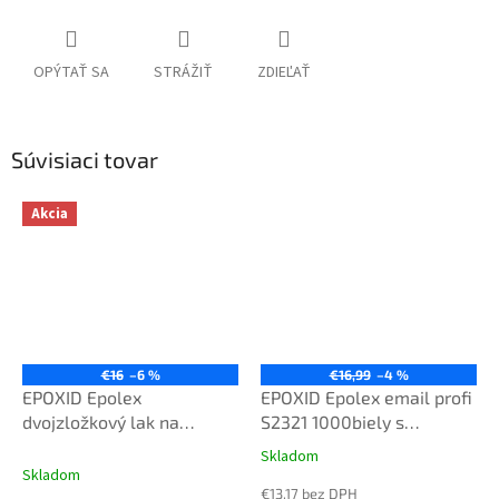
OPÝTAŤ SA
STRÁŽIŤ
ZDIEĽAŤ
Súvisiaci tovar
Akcia
€16
–6 %
€16,99
–4 %
EPOXID Epolex
EPOXID Epolex email profi
dvojzložkový lak na
S2321 1000biely s
drevo+tuzidlo S 1300
tužidlom 0,94 kg
Skladom
Priemerné
0,84kg bezfarebný
Skladom
hodnotenie
€13,17 bez DPH