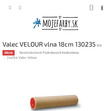
Prejsť
NÁKUP
na
obsah
KOŠÍK
Valec VELOUR vlna 18cm 130235
956
Priemerné
Neohodnotené
Podrobnosti hodnotenia
Akcia
hodnotenie
Značka:
Valec Velour
produktu
je
0,0
z
5
hviezdičiek.