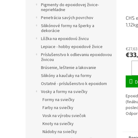
Pigmenty do epoxidovej živice-
nepriehladne
Penetrácia savých povrchov
CHS e
1,12k
Silikónové formy na šperky a
dekorácie
Lôžka na epoxidovú živicu
Lepiace - hobby epoxidové živice
€27,63
€33
Príslušenstvo k odlievaniu epoxidovou
živicou
Brúsenie, leštenie a lakovanie
Silikóny a kaučuky na formy
D
Ostatné - príslušenstvo k epoxidom
Vosky a formy na sviečky
Epoxid
Formy na sviečky
(fináln
Farby na sviečky
posled
Odporú
Vosk na výrobu sviečok
2cm.
Knoty na sviečky
Nádoby na sviečky