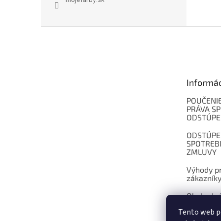
mojefarby.sk
Z
á
p
ä
t
Informá
i
e
POUČENIE
PRÁVA SP
ODSTÚPE
ODSTÚPE
SPOTREB
ZMLUVY
Výhody pr
zákazník
Obchodné
Tento web p
Kontakt