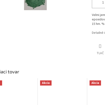
Velmi je
epoxidov
15 hm. % 
Detailné 
TLAČ
iaci tovar
a
Akcia
Akcia