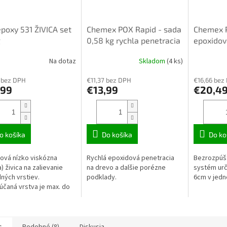
poxy 531 ŽIVICA set
Chemex POX Rapid - sada
Chemex 
g
0,58 kg rychla penetracia
epoxidov
zalievani
Na dotaz
Skladom
(4 ks)
Priemerné
Priemerné
TOP kval
hodnotenie
hodnoteni
 bez DPH
€11,37 bez DPH
€16,66 bez
produktu
produktu
,99
€13,99
€20,4
je
je
4,5
3,3
z
z
5
5
hviezdičiek.
hviezdičiek
o košíka
Do košíka
Do ko
ová nízko viskózna
Rychlá epoxidová penetracia
Bezrozpúš
a) živica na zalievanie
na drevo a dalšie porézne
systém urč
ných vrstiev.
podklady.
6cm v jedne
čaná vrstva je max. do