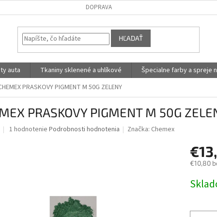
DOPRAVA
HĽADAŤ
ty auta
Tkaniny sklenené a uhlíkové
Špecialne farby a spreje n
CHEMEX PRASKOVY PIGMENT M 50G ZELENY
MEX PRASKOVY PIGMENT M 50G ZELE
Priemerné
1 hodnotenie
Podrobnosti hodnotenia
Značka:
Chemex
hodnotenie
produktu
€13
je
€10,80 b
5,0
z
Jednotk
Skla
5
cena:
hviezdičiek.