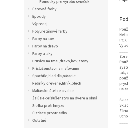
Popi
Pomocky pre výrobu sviečok
Čarovné farby
Epoxidy
Pod
Výpredaj
Použ
Polyuretánové farby
Neto
Farby na kov
POX.
Vytv
Farby na drevo
____
Farby a laky
Zpra
Brusivo na tmel,drevo,kov,steny
Použ
syst
Príslušenstvo na maľovanie
tak,
Spachtle,hladidla,náradie
použ
Rebríky drevené,hliník,plech
prys
Balen
Maliarske štetce a valce
____
Žalúzie-príslušenstvo na dvere a okná
Skla
Skla
Sietka proti hmyzu
Záru
Čistiace prostriedky
Ucho
Ostatné
____