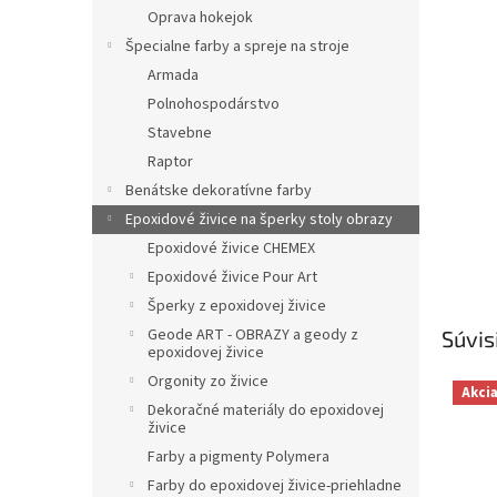
Oprava hokejok
Špecialne farby a spreje na stroje
Armada
Polnohospodárstvo
Stavebne
Raptor
Benátske dekoratívne farby
Epoxidové živice na šperky stoly obrazy
Epoxidové živice CHEMEX
Epoxidové živice Pour Art
Šperky z epoxidovej živice
Geode ART - OBRAZY a geody z
Súvis
epoxidovej živice
Orgonity zo živice
Akci
Dekoračné materiály do epoxidovej
živice
Farby a pigmenty Polymera
Farby do epoxidovej živice-priehladne