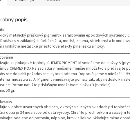
s
Podobné (8)
Diskusia
robný popis
itie
xický metalický práškový pigment k zafarbovaniu epoxidových systémov 
 Dodáva s v základných farbách žltá, modrá, zelená, strieborná a brondzová
ára unikátne metalické priestorové efekty plné lesku a hlbky.
________________________________________________________________
covánie
ívajte za pokojové teploty. CHEMEX PIGMENT M vmiešame do složky A (prys
émov CHEMEX POX.Na začiatku v miešame menšie množstvo a pridávejte p
 aby ste dosiahli požadovanej sytosti odtienu. Doporučujeme v miešať 1-15
itému množstvu sl. A. Pigment vmiešavajte pomaly tak, aby nedošlo k našl
kyrice. Potom natužte príslušným množstvom složku B (tvrdidla).
ie: 50 gr.
________________________________________________________________
dovanie
dujte v dobre uzavrených obaloch, v krytých suchých skladoch pri teplotách
čná doba je 24 mesiacov od data výroby. Chraňte pred horkom a sálavým t
vávajte odelene od potravín, nápojov, krmiv a liekov. Skladujte mimo dosah
________________________________________________________________