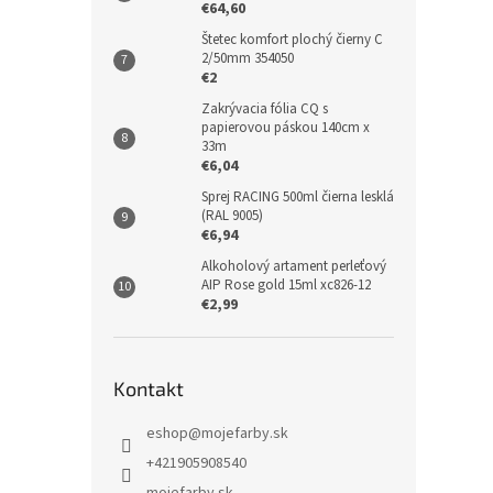
€64,60
Štetec komfort plochý čierny C
2/50mm 354050
€2
Zakrývacia fólia CQ s
papierovou páskou 140cm x
33m
€6,04
Sprej RACING 500ml čierna lesklá
(RAL 9005)
€6,94
Alkoholový artament perleťový
AIP Rose gold 15ml xc826-12
€2,99
Kontakt
eshop
@
mojefarby.sk
+421905908540