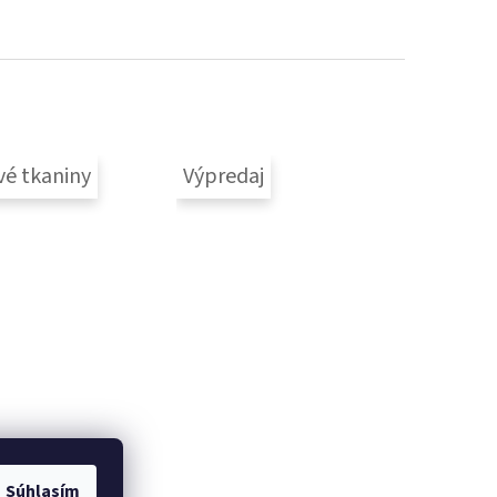
vé tkaniny
Výpredaj
Súhlasím