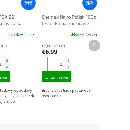
€23,50
€8,99
–12 %
–22 %
POX Z21
Chemex Nano Polish 100g
á živica na
lestenka na epoxidove
e číra 1,29 kg
zivice
Skladom
(35 ks)
Skladom
(20 ks)
Priemerné
ita
e
hodnotenie
Ďalší
 DPH
€5,68 bez DPH
produktu
produkt
9
€6,99
je
4,5
z
5
.
hviezdičiek.
šíka
Do košíka
ťadlový epoxidový
Brusna a lestiaca pasta/lesk
ený na zalievanie do
95percent/.
j vrstve.