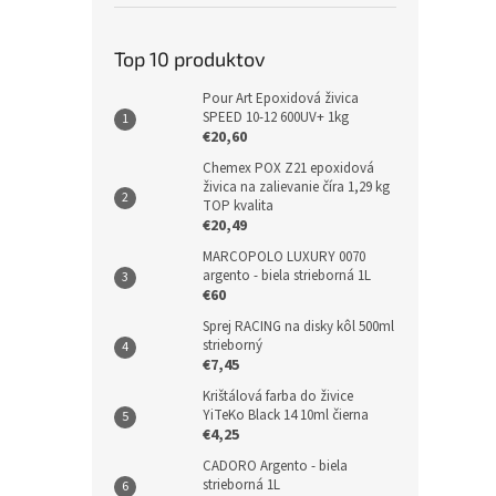
Top 10 produktov
Pour Art Epoxidová živica
SPEED 10-12 600UV+ 1kg
€20,60
Chemex POX Z21 epoxidová
živica na zalievanie číra 1,29 kg
TOP kvalita
€20,49
MARCOPOLO LUXURY 0070
argento - biela strieborná 1L
€60
Sprej RACING na disky kôl 500ml
strieborný
€7,45
Krištálová farba do živice
YiTeKo Black 14 10ml čierna
€4,25
CADORO Argento - biela
strieborná 1L