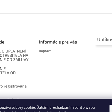
Uhlíko
cie
Informácie pre vás
 O UPLATNENÍ
Doprava
OTREBITEĽA NA
NIE OD ZMLUVY
NIE
ITEĽA OD
o registrované
y
 podmienky
oužíva súbory cookie. Ďalším prechádzaním tohto webu