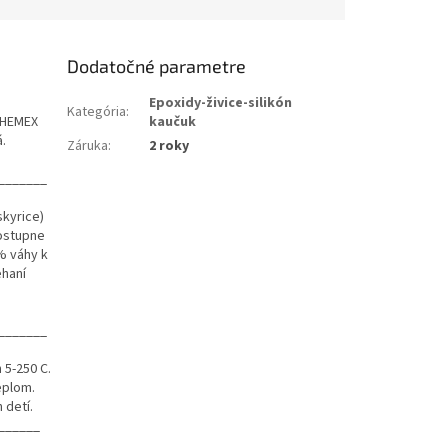
Dodatočné parametre
Epoxidy-živice-silikón
Kategória
:
CHEMEX
kaučuk
.
Záruka
:
2 roky
_______
kyrice)
ostupne
% váhy k
ehaní
_______
 5-250 C.
eplom.
 detí.
______