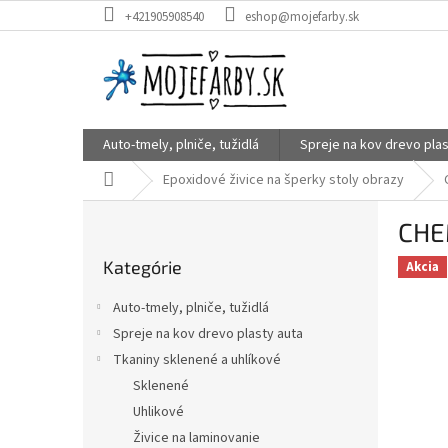
Prejsť
+421905908540
eshop@mojefarby.sk
na
obsah
Auto-tmely, plniče, tužidlá
Spreje na kov drevo plas
Domov
Epoxidové živice na šperky stoly obrazy
B
CHE
o
Preskočiť
č
Kategórie
kategórie
Akcia
n
ý
Auto-tmely, plniče, tužidlá
p
Spreje na kov drevo plasty auta
a
Tkaniny sklenené a uhlíkové
n
e
Sklenené
l
Uhlikové
Živice na laminovanie