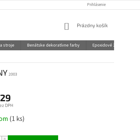
Prihlásenie
NÁKUPNÝ
Prázdny košík
KOŠÍK
a stroje
Benátske dekoratívne farby
Epoxidové živice na šper
NY
2003
,29
ez DPH
ová
dom
(1 ks)