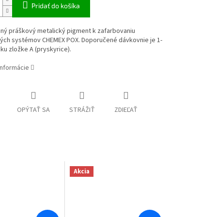
Pridať do košíka
mný práškový metalický pigment k zafarbovaniu
ých systémov CHEMEX POX. Doporučené dávkovnie je 1-
ku zložke A (pryskyrice).
informácie
OPÝTAŤ SA
STRÁŽIŤ
ZDIEĽAŤ
Akcia