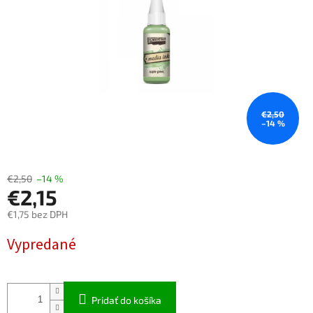
€2,50
–14 %
€2,50
–14 %
€2,15
€1,75 bez DPH
Jednotková
Vypredané
cena:
Pridať do košíka