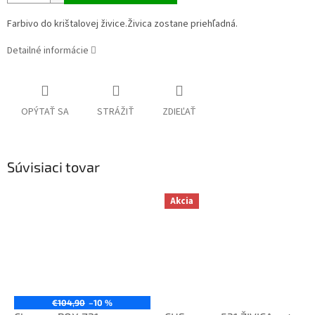
Farbivo do krištalovej živice.Živica zostane priehľadná.
Detailné informácie
OPÝTAŤ SA
STRÁŽIŤ
ZDIEĽAŤ
Súvisiaci tovar
Akcia
€104,90
–10 %