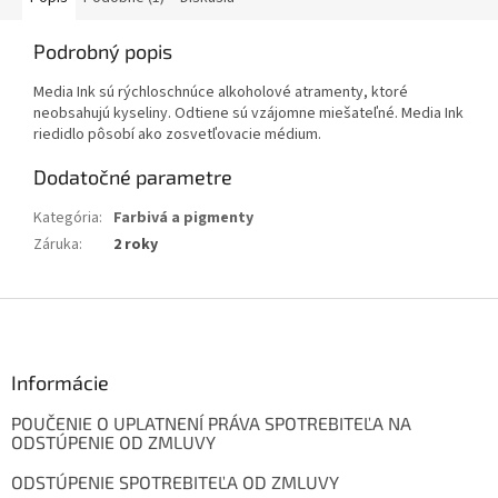
Podrobný popis
Media Ink sú rýchloschnúce alkoholové atramenty, ktoré
neobsahujú kyseliny. Odtiene sú vzájomne miešateľné. Media Ink
riedidlo pôsobí ako zosvetľovacie médium.
Dodatočné parametre
Kategória
:
Farbivá a pigmenty
Záruka
:
2 roky
Z
á
p
ä
Informácie
t
POUČENIE O UPLATNENÍ PRÁVA SPOTREBITEĽA NA
i
ODSTÚPENIE OD ZMLUVY
e
ODSTÚPENIE SPOTREBITEĽA OD ZMLUVY