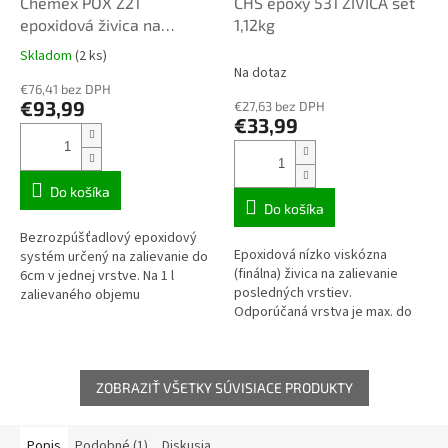
Chemex POX Z21
CHS epoxy 531 ŽIVICA set
epoxidová živica na
1,12kg
zalievanie číra 6,45kg TOP
Skladom
(2 ks)
Priemerné
kvalita
Na dotaz
hodnotenie
€76,41 bez DPH
produktu
€93,99
€27,63 bez DPH
je
€33,99
4,1
z
5
hviezdičiek.
Do košíka
Do košíka
Bezrozpúšťadlový epoxidový
Epoxidová nízko viskózna
systém určený na zalievanie do
(finálna) živica na zalievanie
6cm v jednej vrstve. Na 1 l
posledných vrstiev.
zalievaného objemu
Odporúčaná vrstva je max. do
potrebujete 1,06 kg zmesi / z 1
2cm.
kg zmesi zalejete 0,94 l objemu.
Na...
ZOBRAZIŤ VŠETKY SÚVISIACE PRODUKTY
Popis
Podobné (1)
Diskusia