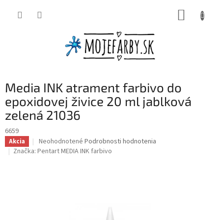
Prejsť
NÁKUP
na
obsah
KOŠÍK
Media INK atrament farbivo do
epoxidovej živice 20 ml jablková
zelená 21036
6659
Priemerné
Neohodnotené
Podrobnosti hodnotenia
Akcia
hodnotenie
Značka:
Pentart MEDIA INK farbivo
produktu
je
0,0
z
5
hviezdičiek.