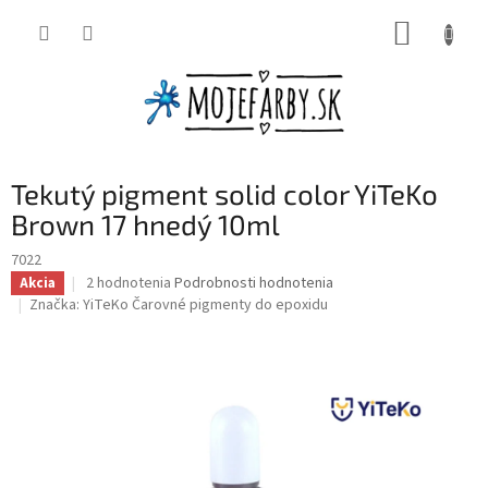
Prejsť
NÁKUP
na
obsah
KOŠÍK
Tekutý pigment solid color YiTeKo
Brown 17 hnedý 10ml
7022
Priemerné
2 hodnotenia
Podrobnosti hodnotenia
Akcia
hodnotenie
Značka:
YiTeKo Čarovné pigmenty do epoxidu
produktu
je
1,0
z
5
hviezdičiek.