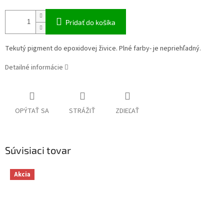
Pridať do košíka
Tekutý pigment do epoxidovej živice. Plné farby- je nepriehľadný.
Detailné informácie
OPÝTAŤ SA
STRÁŽIŤ
ZDIEĽAŤ
Súvisiaci tovar
Akcia