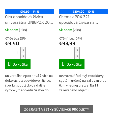
€10,99
–14 %
€104,90
–10 %
Číra epoxidová živica
Chemex POX Z21
univerzálna UNIEPOX 20-
epoxidová živica na
24-650 UV+ 0,4kg
zalievanie číra 6,45kg TOP
Skladom
(7 ks)
Skladom
(2 ks)
Priemerné
Priemerné
kvalita
hodnotenie
hodnotenie
€7,64 bez DPH
€76,41 bez DPH
produktu
produktu
€9,40
€93,99
je
je
3,1
4,1
z
z
5
5
hviezdičiek.
hviezdičiek.
Do košíka
Do košíka
Univerzálna epoxidová živica na
Bezrozpúšťadlový epoxidový
dekorácie z epoxidovej živice,
systém určený na zalievanie do
šperky, podtácky, a ďalšie
6cm v jednej vrstve. Na 1 l
výrobky z epoxidu. Vrstva do
zalievaného objemu
výšky 20mm.
potrebujete 1,06 kg zmesi / z 1
kg zmesi zalejete 0,94 l objemu.
Na...
ZOBRAZIŤ VŠETKY SÚVISIACE PRODUKTY