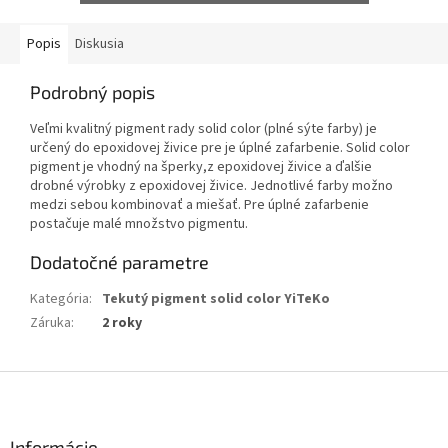
Popis
Diskusia
Podrobný popis
Veľmi kvalitný pigment rady solid color (plné sýte farby) je
určený do epoxidovej živice pre je úplné zafarbenie. Solid color
pigment je vhodný na šperky,z epoxidovej živice a ďalšie
drobné výrobky z epoxidovej živice. Jednotlivé farby možno
medzi sebou kombinovať a miešať. Pre úplné zafarbenie
postačuje malé množstvo pigmentu.
Dodatočné parametre
Kategória
:
Tekutý pigment solid color YiTeKo
Záruka
:
2 roky
Z
á
p
ä
Informácie