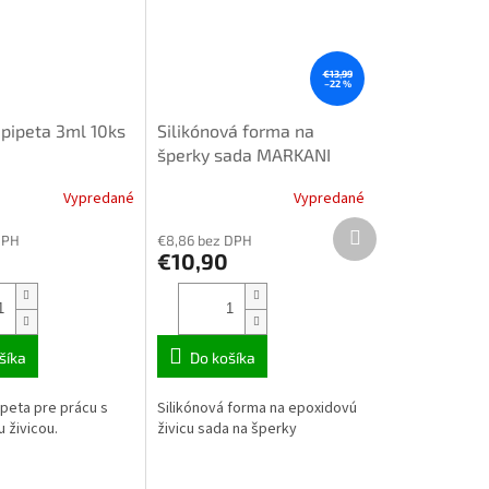
€13,99
–22 %
 pipeta 3ml 10ks
Silikónová forma na
šperky sada MARKANI
XC7369 98 dielov
Vypredané
Vypredané
Ďalší
DPH
€8,86 bez DPH
produkt
€10,90
šíka
Do košíka
ipeta pre prácu s
Silikónová forma na epoxidovú
 živicou.
živicu sada na šperky