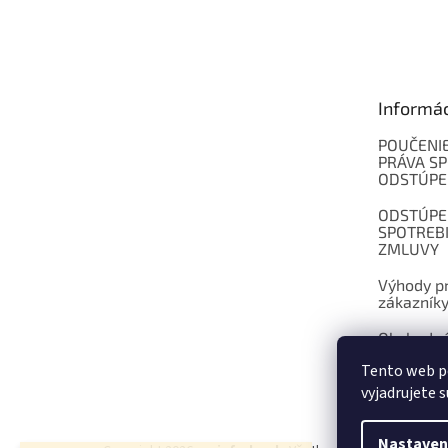
Z
á
p
ä
t
Informá
i
e
POUČENIE
PRÁVA SP
ODSTÚPE
ODSTÚPE
SPOTREB
ZMLUVY
Výhody pr
zákazník
Obchodné
Tento web p
Kontakt
vyjadrujete s
Nastaven