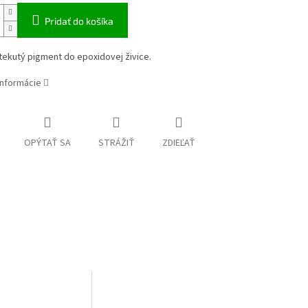
Pridať do košíka
 tekutý pigment do epoxidovej živice.
informácie
OPÝTAŤ SA
STRÁŽIŤ
ZDIEĽAŤ