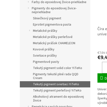
Farby do epoxidovej živice-priehladne
Pigmenty do epoxidovej živice-
nepriehladne
Slniečkový pigment
Eprotint pigmentova pasta
Číra 
Metalické prášky
unive
Metalické prášky perleťové
24-6
Metalický prášok CHAMELEON
Priem
hodno
Kovové prášky
€7,64 
produ
Svietiace prášky
€9,
je
Pigmentové pasty
3,1
z
Tekutý pigment solid color YiTeKo
5
Pigmenty tekuté plné rada QQD
hviezd
Cream
D
Tekutý pigment svietiaci YiTeKo
Univer
Tekutý pigment perleťový YiTeKo
dekorá
Alkoholový atrament do epoxidovej
šperky
živice
výrobk
Penetrácia savých povrchov