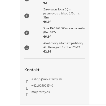
€2
Zakrývacia fólia CQ s
papierovou páskou 140cm x
33m
€6,04
Sprej RACING 500ml čierna lesklá
(RAL 9005)
€6,94
Alkoholový artament perleťový
AIP Rose gold 15ml xc826-12
€2,99
Kontakt
eshop
@
mojefarby.sk
+421905908540
mojefarby.sk