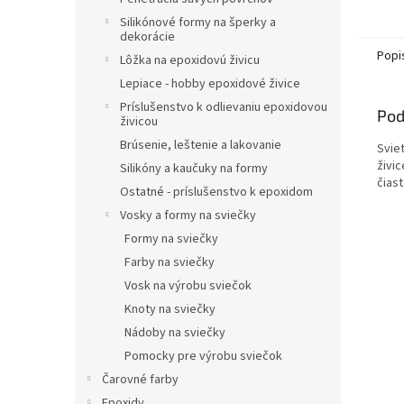
výšky
Silikónové formy na šperky a
dekorácie
Popi
Lôžka na epoxidovú živicu
Lepiace - hobby epoxidové živice
Príslušenstvo k odlievaniu epoxidovou
Pod
živicou
Brúsenie, leštenie a lakovanie
Svie
živic
Silikóny a kaučuky na formy
čias
Ostatné - príslušenstvo k epoxidom
Vosky a formy na sviečky
Formy na sviečky
Farby na sviečky
Vosk na výrobu sviečok
Knoty na sviečky
Nádoby na sviečky
Pomocky pre výrobu sviečok
Čarovné farby
Epoxidy