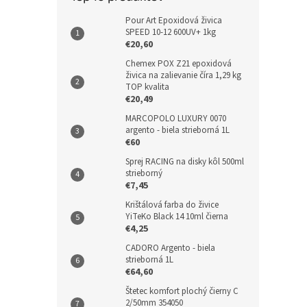
Pour Art Epoxidová živica
SPEED 10-12 600UV+ 1kg
€20,60
Chemex POX Z21 epoxidová
živica na zalievanie číra 1,29 kg
TOP kvalita
€20,49
MARCOPOLO LUXURY 0070
argento - biela strieborná 1L
€60
Sprej RACING na disky kôl 500ml
strieborný
€7,45
Krištálová farba do živice
YiTeKo Black 14 10ml čierna
€4,25
CADORO Argento - biela
strieborná 1L
€64,60
Štetec komfort plochý čierny C
2/50mm 354050