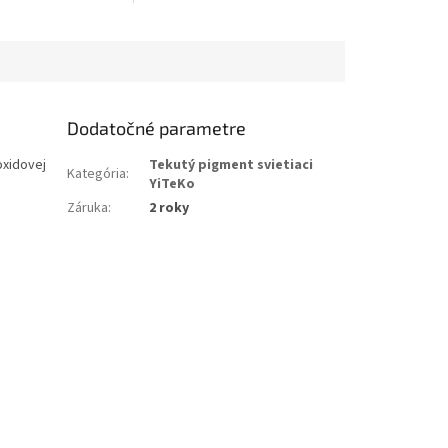
Dodatočné parametre
oxidovej
Tekutý pigment svietiaci
Kategória
:
YiTeKo
Záruka
:
2 roky