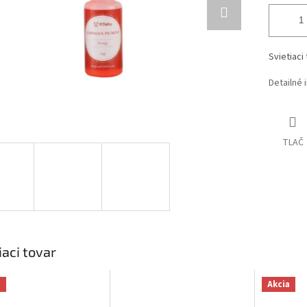
Svietiaci
Detailné 
TLAČ
iaci tovar
a
Akcia