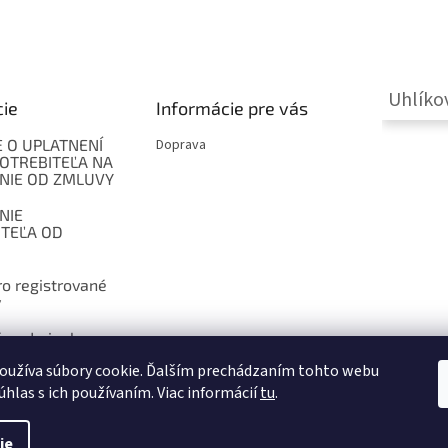
Uhlíko
cie
Informácie pre vás
 O UPLATNENÍ
Doprava
OTREBITEĽA NA
NIE OD ZMLUVY
NIE
ITEĽA OD
o registrované
y
 podmienky
oužíva súbory cookie. Ďalším prechádzaním tohto webu
úhlas s ich používaním. Viac informácií
tu
.
ie