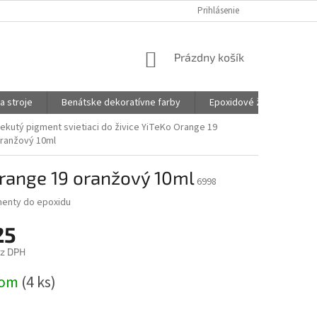
Prihlásenie
NÁKUPNÝ
Prázdny košík
KOŠÍK
a stroje
Benátske dekoratívne farby
Epoxidové živice na šper
ekutý pigment svietiaci do živice YiTeKo Orange 19
ranžový 10ml
 Orange 19 oranžový 10ml
6998
menty do epoxidu
25
ez DPH
ová
dom
(4 ks)