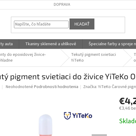
DOPRAVA
HĽADAŤ
ty auta
Tkaniny sklenené a uhlíkové
Špecialne farby a spreje n
nty do epoxidovej živice-
Tekutý pigment svietiaci
T
ehladne
YiTeKo
o
tý pigment svietiaci do živice YiTeKo
Priemerné
Neohodnotené
Podrobnosti hodnotenia
Značka:
YiTeKo Čarovné pig
hodnotenie
produktu
€4,
je
€3,46 b
0,0
z
Jednotk
Skla
5
cena:
hviezdičiek.