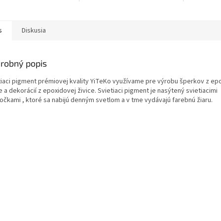
 20mm.
potrebujete 1,06 kg zmesi / z 1
kg zmesi zalejete 0,94 l
objemu. Na...
s
Diskusia
robný popis
tiaci pigment prémiovej kvality YiTeKo využívame pre výrobu šperkov z ep
e a dekorácií z epoxidovej živice. Svietiaci pigment je nasýtený svietiacimi
točkami , ktoré sa nabijú denným svetlom a v tme vydávajú farebnú žiaru.