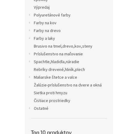
Výpredaj
Polyuretánové farby
Farby na kov
Farby na drevo
Farby a laky
Brusivo na tmel,drevo,kov,steny
Príslušenstvo na maľovanie
Spachtle,hladidla,náradie
Rebríky drevené,hliník,plech
Maliarske štetce a valce
Žalúzie-príslušenstvo na dvere a okná
Sietka proti hmyzu
Čistiace prostriedky
Ostatné
Top 10 produktov