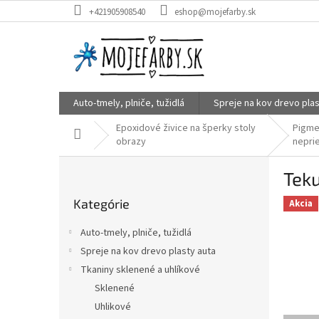
Prejsť
+421905908540
eshop@mojefarby.sk
na
obsah
Auto-tmely, plniče, tužidlá
Spreje na kov drevo plas
Epoxidové živice na šperky stoly
Pigme
Domov
obrazy
nepri
B
Teku
o
Preskočiť
č
Kategórie
kategórie
Akcia
n
ý
Auto-tmely, plniče, tužidlá
p
Spreje na kov drevo plasty auta
a
Tkaniny sklenené a uhlíkové
n
e
Sklenené
l
Uhlikové