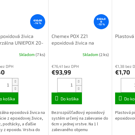
€104,9
€10,99
0
–14 %
–10 %
epoxidová živica
Chemex POX Z21
Plastová
rzálna UNIEPOX 20-
epoxidová živica na
50 UV+ 0,4kg
zalievanie číra 6,45kg
Skladom
(7 ks)
Skladom
(2 ks)
erné
Priemerné
TOP kvalita
tenie
hodnotenie
bez DPH
€76,41 bez DPH
€1,38 bez 
ktu
produktu
40
€93,99
€1,70
je
4,1
z
5
ičiek.
hviezdičiek.
o košíka
Do košíka
Do ko
zálna epoxidová živica na
Bezrozpúšťadlový epoxidový
Plastová p
cie z epoxidovej živice,
systém určený na zalievanie do
epoxidovou
, podtácky, a ďalšie
6cm v jednej vrstve. Na 1 l
y z epoxidu. Vrstva do
zalievaného objemu