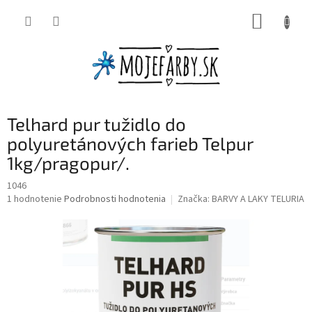
Prejsť
NÁKUP
na
obsah
KOŠÍK
Telhard pur tužidlo do
polyuretánových farieb Telpur
1kg/pragopur/.
1046
Priemerné
1 hodnotenie
Podrobnosti hodnotenia
Značka:
BARVY A LAKY TELURIA
hodnotenie
produktu
je
1,0
z
5
hviezdičiek.