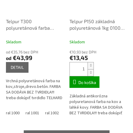
Telpur T300
Telpur P150 základná
polyuretánová farba
polyuretánová 1kg 0100
lesklá 2,6kg mix podla
biela
vzorkovníka ral pozri
Skladom
Skladom
od €35,76 bez DPH
€10,93 bez DPH
€43,99
€13,45
od
DETAIL
Vrchná polyuretánová farba na
Do košíka
kov,stroje,drevo.betón. FARBA
SA DODÁVA BEZ TVRDIDLA!!!
Základná antikorózna
treba dokúpiť tvrdidlo TELHARD
polyuretanová farba na kov a
PUR FARBA je miešaná na
lahké kovy. FARBA SA DODÁVA
požiadavku zákazníka a nedá
ral 1000
ral 1001
ral 1002
ral 1003
BEZ TVRDIDLA!!! treba dokúpiť
ral 1004
ral 1005
ral 1
sa...
tvrdidlo TELHARD PUR