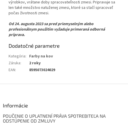
výrobkov, vrátane doby spracovateľnosti zmesi. Pripravuje sa
len také množstvo natuženej zmesi, ktoré sa stačí spracovať
počas životnosti zmesi.
Od 24. augusta 2023 sa pred priemyselným alebo
profesionálnym použitím vyžaduje primeraná odborná
príprava.
Dodatočné parametre
Kategória
:
Farby na kov
Záruka
:
2 roky
EAN
:
8595073024029
Z
á
p
ä
Informácie
t
POUČENIE O UPLATNENÍ PRÁVA SPOTREBITEĽA NA
i
ODSTÚPENIE OD ZMLUVY
e