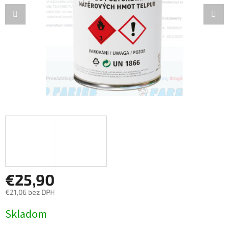
€25,90
€21,06 bez DPH
Jednotková
Skladom
cena: