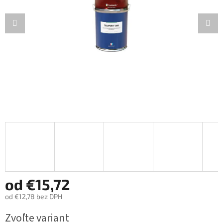
od
€15,72
od
€12,78
bez DPH
Jednotková
Zvoľte variant
cena: