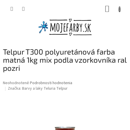
Prejsť
NÁKUP
na
obsah
KOŠÍK
Telpur T300 polyuretánová farba
matná 1kg mix podla vzorkovníka ral
pozri
Priemerné
Neohodnotené
Podrobnosti hodnotenia
hodnotenie
Značka:
Barvy a laky Teluria Telpur
produktu
je
0,0
z
5
hviezdičiek.