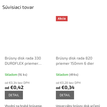
Súvisiaci tovar
Akcia
Brúsny disk rada 330
Brúsny disk rada 820
DUROFLEX priemer
priemer 150mm 6 dier
150mm 6-dier
Skladom
(91 ks)
Skladom
(49 ks)
od €0,34 bez DPH
od €0,28 bez DPH
€0,42
€0,34
od
od
DETAIL
DETAIL
Vhodný na hrubé brúsenie.
Univerzálny brúsny disk určený