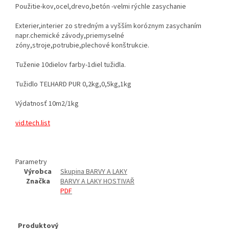
Použitie-kov,ocel,drevo,betón -velmi rýchle zasychanie
Exterier,interier zo stredným a vyšším koróznym zasychaním
napr.chemické závody,priemyselné
zóny,stroje,potrubie,plechové konštrukcie.
Tuženie 10dielov farby-1diel tužidla.
Tužidlo TELHARD PUR 0,2kg,0,5kg,1kg
Výdatnosť 10m2/1kg
vid.tech.list
Parametry
Výrobca
Skupina BARVY A LAKY
Značka
BARVY A LAKY HOSTIVAŘ
PDF
Produktový