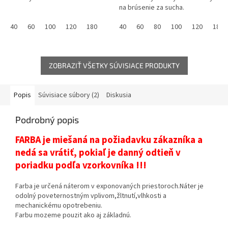
na brúsenie za sucha.
40
60
100
120
180
40
60
80
100
120
180
ZOBRAZIŤ VŠETKY SÚVISIACE PRODUKTY
Popis
Súvisiace súbory (2)
Diskusia
Podrobný popis
FARBA je miešaná na požiadavku zákazníka a
nedá sa vrátiť, pokiaľ je danný odtieň v
poriadku podľa vzorkovníka !!!
Farba je určená náterom v exponovaných priestoroch.Náter je
odolný poveternostným vplivom,žltnutí,vlhkosti a
mechanickému opotrebeniu.
Farbu mozeme pouzit ako aj základnú.