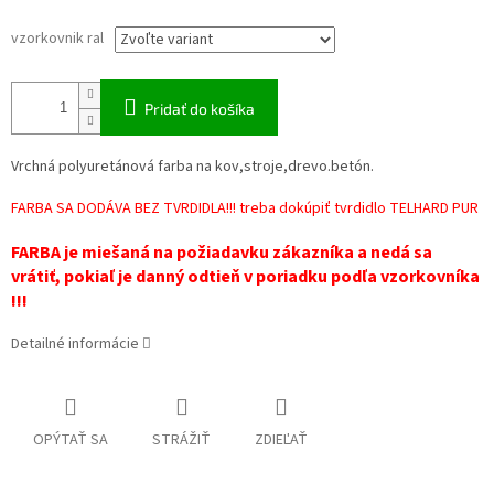
vzorkovnik ral
Pridať do košíka
Vrchná polyuretánová farba na kov,stroje,drevo.betón.
FARBA SA DODÁVA BEZ TVRDIDLA!!! treba dokúpiť tvrdidlo TELHARD PUR
FARBA je miešaná na požiadavku zákazníka a nedá sa
vrátiť, pokiaľ je danný odtieň v poriadku podľa vzorkovníka
!!!
Detailné informácie
OPÝTAŤ SA
STRÁŽIŤ
ZDIEĽAŤ