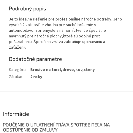
Podrobný popis
Je to ideálne riešenie pre profesionálne náročné potreby. Jeho
vysoká životnosť je vhodná pre suché brúsenie v
automobilovom priemysle a námorníctve. Je špeciálne
navrhnutý pre náročné plochy,ktoré sú odolné proti
poškriabaniu. Špeciálna vrstva zabraňuje upchávaniu a
zaťaženiu.
Dodatočné parametre
Kategória
:
Brusivo na tmel,drevo,kov,steny
Záruka
:
2 roky
Z
á
p
ä
Informácie
t
POUČENIE O UPLATNENÍ PRÁVA SPOTREBITEĽA NA
i
ODSTÚPENIE OD ZMLUVY