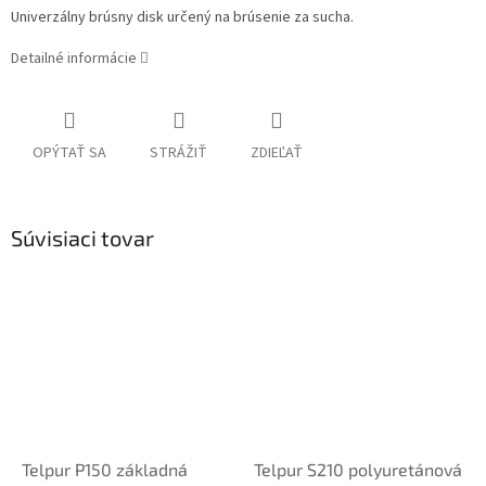
Univerzálny brúsny disk určený na brúsenie za sucha.
Detailné informácie
OPÝTAŤ SA
STRÁŽIŤ
ZDIEĽAŤ
Súvisiaci tovar
Telpur P150 základná
Telpur S210 polyuretánová