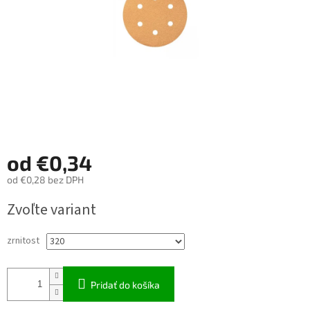
od
€0,34
od
€0,28
bez DPH
Jednotková
Zvoľte variant
cena:
zrnitost
Pridať do košíka