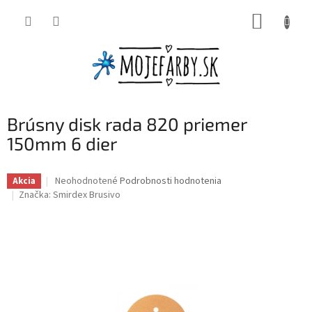
Prejsť
NÁKUP
na
obsah
KOŠÍK
Brúsny disk rada 820 priemer
150mm 6 dier
Priemerné
Neohodnotené
Podrobnosti hodnotenia
Akcia
hodnotenie
Značka:
Smirdex Brusivo
produktu
je
0,0
z
5
hviezdičiek.