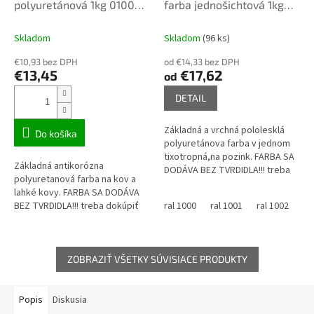
polyuretánová 1kg 0100
farba jednošichtová 1kg
biela
pololesk vzorkovníka ral
pozri
Skladom
Skladom
(96 ks)
€10,93 bez DPH
od €14,33 bez DPH
€13,45
€17,62
od
DETAIL
Základná a vrchná pololesklá
Do košíka
polyuretánova farba v jednom
tixotropná,na pozink. FARBA SA
Základná antikorózna
DODÁVA BEZ TVRDIDLA!!! treba
polyuretanová farba na kov a
dokúpiť tvrdidlo TELHARD PUR
lahké kovy. FARBA SA DODÁVA
FARBA je miešaná na...
BEZ TVRDIDLA!!! treba dokúpiť
ral 1000
ral 1001
ral 1002
ra
tvrdidlo TELHARD PUR
ZOBRAZIŤ VŠETKY SÚVISIACE PRODUKTY
Popis
Diskusia