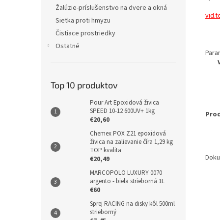
Žalúzie-príslušenstvo na dvere a okná
vid.t
Sietka proti hmyzu
Čistiace prostriedky
Ostatné
Para
Top 10 produktov
Pour Art Epoxidová živica
SPEED 10-12 600UV+ 1kg
Prod
€20,60
Chemex POX Z21 epoxidová
živica na zalievanie číra 1,29 kg
TOP kvalita
Doku
€20,49
MARCOPOLO LUXURY 0070
argento - biela strieborná 1L
€60
Sprej RACING na disky kôl 500ml
strieborný