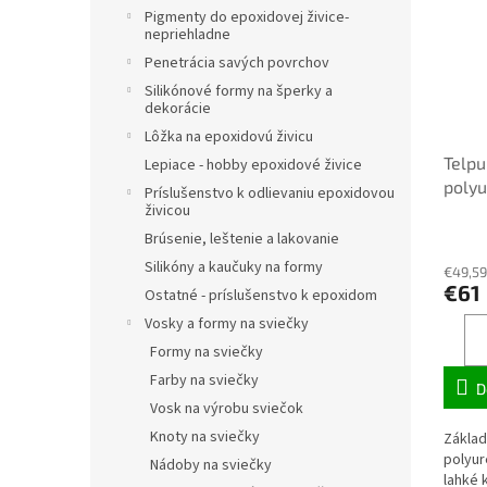
Pigmenty do epoxidovej živice-
nepriehladne
Penetrácia savých povrchov
Silikónové formy na šperky a
dekorácie
Lôžka na epoxidovú živicu
Telpu
Lepiace - hobby epoxidové živice
polyu
Príslušenstvo k odlievaniu epoxidovou
živicou
biela
Brúsenie, leštenie a lakovanie
Silikóny a kaučuky na formy
€49,59
€61
Ostatné - príslušenstvo k epoxidom
Vosky a formy na sviečky
Formy na sviečky
Farby na sviečky
D
Vosk na výrobu sviečok
Knoty na sviečky
Základ
polyur
Nádoby na sviečky
lahké 