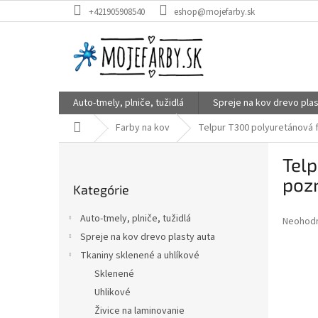
Prejsť
+421905908540
eshop@mojefarby.sk
na
obsah
Auto-tmely, plniče, tužidlá
Spreje na kov drevo plas
Domov
Farby na kov
Telpur T300 polyuretánová f
B
Telp
o
Preskočiť
č
pozr
Kategórie
kategórie
n
ý
Auto-tmely, plniče, tužidlá
Priemer
Neohod
p
hodnote
Spreje na kov drevo plasty auta
a
produkt
Tkaniny sklenené a uhlíkové
n
je
e
Sklenené
0,0
z
l
Uhlikové
5
Živice na laminovanie
hviezdič