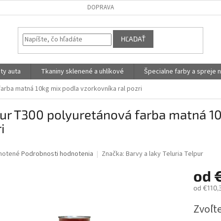
DOPRAVA
HĽADAŤ
ty auta
Tkaniny sklenené a uhlíkové
Špecialne farby a spreje n
arba matná 10kg mix podla vzorkovníka ral pozri
ur T300 polyuretánová farba matná 10
i
né
notené
Podrobnosti hodnotenia
Značka:
Barvy a laky Teluria Telpur
nie
od
u
od
€110,
Jednotk
Zvoľte
cena:
iek.