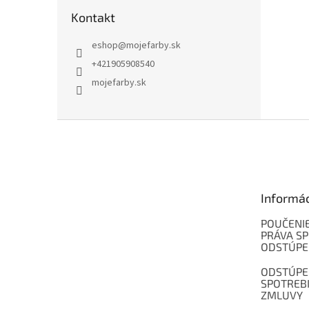
Kontakt
eshop
@
mojefarby.sk
+421905908540
mojefarby.sk
Z
á
p
ä
t
Informá
i
e
POUČENIE
PRÁVA SP
ODSTÚPE
ODSTÚPE
SPOTREB
ZMLUVY