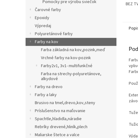
Pomocky pre výrobu sviečok
BEZ TV
Čarovné farby
tvrdid
Epoxidy
Výpredaj
Popi
Polyuretánové farby
Farby na kov
Pod
Farba základná na kov,pozink,meď
Vrchné farby na kov-pozink
Farb
Farby2v1, 3v1- multifunkčné
vpli
Farb
Farba na strechy-polyuretánove,
alkydové
Použ
Farby na drevo
Farby a laky
Exte
závo
Brusivo na tmel,drevo,kov,steny
Príslušenstvo na maľovanie
Tužen
Spachtle,hladidla,náradie
Tuži
Rebríky drevené,hliník,plech
Maliarske štetce a valce
Výda