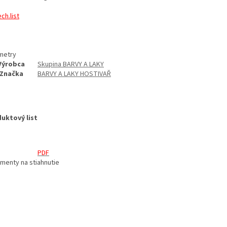
ech.list
metry
Výrobca
Skupina BARVY A LAKY
Značka
BARVY A LAKY HOSTIVAŘ
uktový list
PDF
menty na stiahnutie