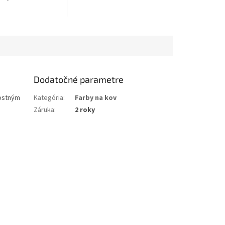
Dodatočné parametre
nostným
Kategória
:
Farby na kov
Záruka
:
2 roky