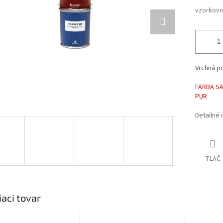
vzorkovni
Vrchná po
FARBA SA
PUR
Detailné 
TLAČ
iaci tovar