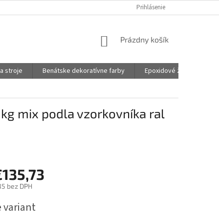
Prihlásenie
NÁKUPNÝ
Prázdny košík
KOŠÍK
a stroje
Benátske dekoratívne farby
Epoxidové živice na šper
kg mix podla vzorkovníka ral
€135,73
35
bez DPH
ová
 variant