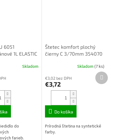
 U 6051
Štetec komfort plochý
ánové 1L ELASTIC
čierny C 3/70mm 354070
Skladom
Skladom
(7 ks)
Ďalší
DPH
€3,02 bez DPH
produkt
€3,72
šíka
Do košíka
riedidlo do
Prírodná štetina na syntetické
ových
farby.
ových farieb.