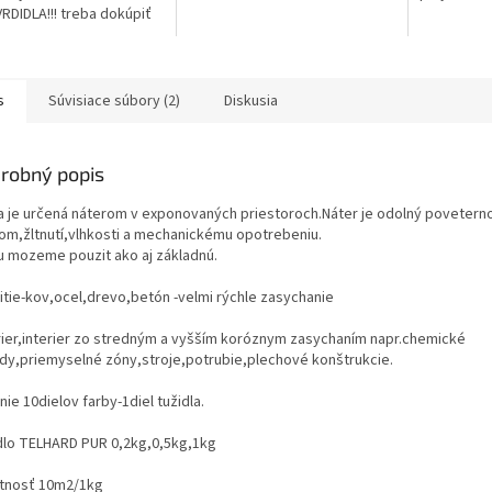
RDIDLA!!! treba dokúpiť
lo TELHARD PUR
s
Súvisiace súbory (2)
Diskusia
robný popis
a je určená náterom v exponovaných priestoroch.Náter je odolný poveter
vom,žltnutí,vlhkosti a mechanickému opotrebeniu.
u mozeme pouzit ako aj základnú.
itie-kov,ocel,drevo,betón -velmi rýchle zasychanie
rier,interier zo stredným a vyšším koróznym zasychaním napr.chemické
dy,priemyselné zóny,stroje,potrubie,plechové konštrukcie.
ie 10dielov farby-1diel tužidla.
dlo TELHARD PUR 0,2kg,0,5kg,1kg
tnosť 10m2/1kg