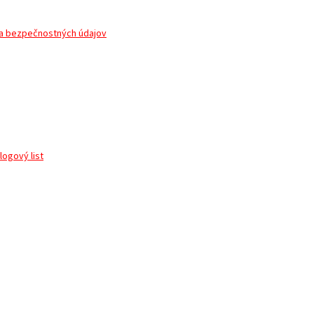
a bezpečnostných údajov
logový list