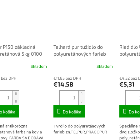
r P150 základná
Telhard pur tužidlo do
Riedidlo
retánová 5kg 0100
polyuretánových farieb
polyuret
Telpur 0,5kg/pragopur/.
Skladom
Skladom
 bez DPH
€11,85 bez DPH
€4,32 bez 
€14,58
€5,31
o košíka
Do košíka
Do ko
ná antikorózna
Tvrdilo do polyuretánových
Špeciálne 
etanová farba na kov a
farieb zn.TELPUR,PRAGOPUR
dvojzložk
kovy. FARBA SA DODÁVA
polyuretán