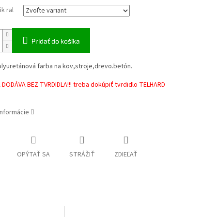
k ral
Pridať do košíka
lyuretánová farba na kov,stroje,drevo.betón.
 DODÁVA BEZ TVRDIDLA!!! treba dokúpiť tvrdidlo TELHARD
informácie
OPÝTAŤ SA
STRÁŽIŤ
ZDIEĽAŤ