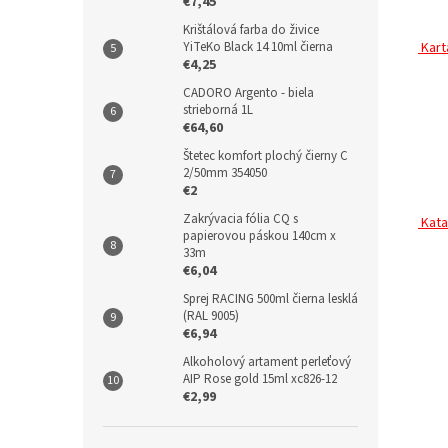
€7,45
Krištálová farba do živice
YiTeKo Black 14 10ml čierna
Kart
€4,25
CADORO Argento - biela
strieborná 1L
€64,60
Štetec komfort plochý čierny C
2/50mm 354050
€2
Zakrývacia fólia CQ s
Kata
papierovou páskou 140cm x
33m
€6,04
Sprej RACING 500ml čierna lesklá
(RAL 9005)
€6,94
Alkoholový artament perleťový
AIP Rose gold 15ml xc826-12
€2,99