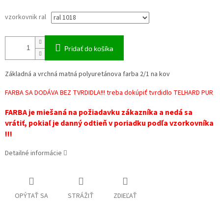
vzorkovnik ral
Pridať do košíka
Základná a vrchná matná polyuretánova farba 2/1 na kov
FARBA SA DODÁVA BEZ TVRDIDLA!!! treba dokúpiť tvrdidlo TELHARD PUR
FARBA je miešaná na požiadavku zákazníka a nedá sa
vrátiť, pokiaľ je danný odtieň v poriadku podľa vzorkovníka
!!!
Detailné informácie
OPÝTAŤ SA
STRÁŽIŤ
ZDIEĽAŤ