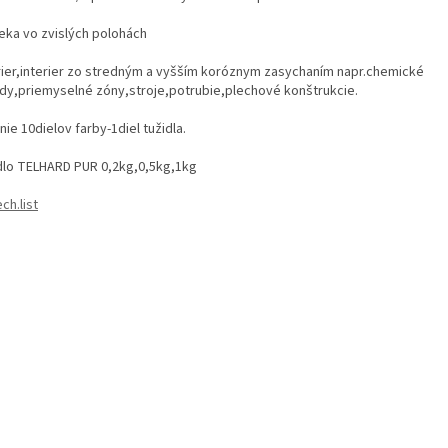
eka vo zvislých polohách
rier,interier zo stredným a vyšším koróznym zasychaním napr.chemické
dy,priemyselné zóny,stroje,potrubie,plechové konštrukcie.
ie 10dielov farby-1diel tužidla.
dlo TELHARD PUR 0,2kg,0,5kg,1kg
ech.list