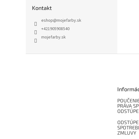
Kontakt
eshop
@
mojefarby.sk
+421905908540
mojefarby.sk
Z
á
p
ä
t
Informá
i
e
POUČENIE
PRÁVA SP
ODSTÚPE
ODSTÚPE
SPOTREB
ZMLUVY