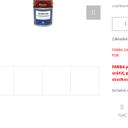
vzorkovni
Základná 
FARBA SA
PUR
FARBA j
vrátiť,
vzorkov
Detailné 
TLAČ