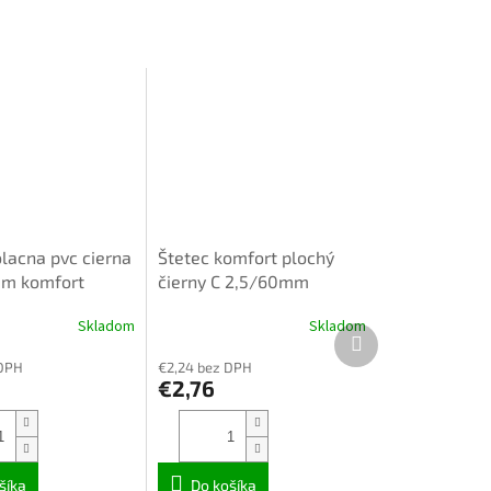
olacna pvc cierna
Štetec komfort plochý
m komfort
čierny C 2,5/60mm
354060
Skladom
Skladom
Ďalší
produkt
 DPH
€2,24 bez DPH
€2,76
šíka
Do košíka