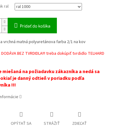
k ral
Pridať do košíka
a vrchná matná polyuretánova farba 2/1 na kov
 DODÁVA BEZ TVRDIDLA!!! treba dokúpiť tvrdidlo TELHARD
e miešaná na požiadavku zákazníka a nedá sa
 pokiaľ je danný odtieň v poriadku podľa
níka !!!
informácie
OPÝTAŤ SA
STRÁŽIŤ
ZDIEĽAŤ