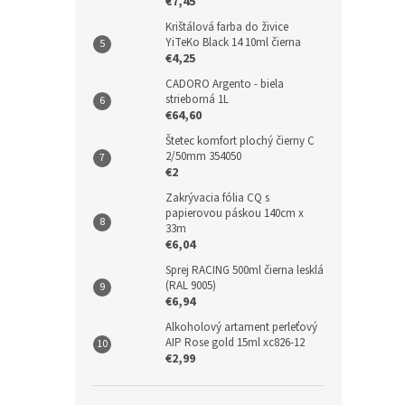
€7,45
Krištálová farba do živice
YiTeKo Black 14 10ml čierna
€4,25
CADORO Argento - biela
strieborná 1L
€64,60
Štetec komfort plochý čierny C
2/50mm 354050
€2
Zakrývacia fólia CQ s
papierovou páskou 140cm x
33m
€6,04
Sprej RACING 500ml čierna lesklá
(RAL 9005)
€6,94
Alkoholový artament perleťový
AIP Rose gold 15ml xc826-12
€2,99