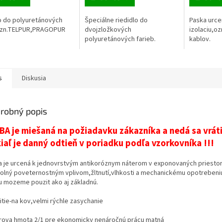
o do polyuretánových
Špeciálne riedidlo do
Paska urce
b zn.TELPUR,PRAGOPUR
dvojzložkových
izolaciu,oz
polyuretánových farieb.
kablov.
s
Diskusia
robný popis
BA je miešaná na požiadavku zákazníka a nedá sa vráti
iaľ je danný odtieň v poriadku podľa vzorkovníka !!!
a je urcená k jednovrstvým antikoróznym náterom v exponovaných priesto
dolný poveternostným vplivom,žltnutí,vlhkosti a mechanickému opotrebeni
u mozeme pouzit ako aj základnú.
itie-na kov,velmi rýchle zasychanie
rova hmota 2/1 pre ekonomicky nenáročnú prácu matná