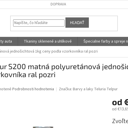
DOPRAVA
HĽADAŤ
ty auta
Tkaniny sklenené a uhlíkové
Špecialne farby a spreje n
nová jednošichtová 1kg ceny podla vzorkovníka ral pozri
pur S200 matná polyuretánová jednoši
kovníka ral pozri
né
notené
Podrobnosti hodnotenia
Značka:
Barvy a laky Teluria Telpur
nie
od
u
od
€13,6
Jednotk
Zvoľte
cena:
iek.