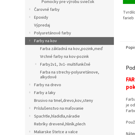
Pomocky pre výrobu sviečok
Čarovné farby
Tvrdil
Epoxidy
farie
Výpredaj
Polyuretánové farby
Farby na kov
Popi
Farba základná na kov,pozink,meď
Vrchné farby na kov-pozink
Farby2v1, 3v1- multifunkčné
Pod
Farba na strechy-polyuretánove,
alkydové
FAR
Farby na drevo
pok
Farby a laky
Farb
Brusivo na tmel,drevo,kov,steny
je o
Príslušenstvo na maľovanie
Farb
Spachtle,hladidla,náradie
Použ
Rebríky drevené,hliník,plech
Maliarske štetce a valce
Náte