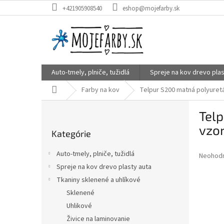
Prejsť
+421905908540
eshop@mojefarby.sk
na
obsah
Auto-tmely, plniče, tužidlá
Spreje na kov drevo plas
Domov
Farby na kov
Telpur S200 matná polyuretá
B
Tel
o
Preskočiť
č
vzor
Kategórie
kategórie
n
ý
Auto-tmely, plniče, tužidlá
Priemer
Neohod
p
hodnote
Spreje na kov drevo plasty auta
a
produkt
Tkaniny sklenené a uhlíkové
n
je
e
Sklenené
0,0
z
l
Uhlikové
5
Živice na laminovanie
hviezdič