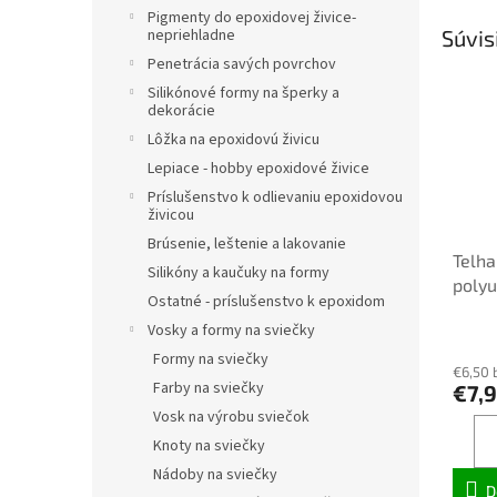
Pigmenty do epoxidovej živice-
nepriehladne
Súvis
Penetrácia savých povrchov
Silikónové formy na šperky a
dekorácie
Lôžka na epoxidovú živicu
Lepiace - hobby epoxidové živice
Príslušenstvo k odlievaniu epoxidovou
živicou
Brúsenie, leštenie a lakovanie
Telha
Silikóny a kaučuky na formy
polyu
Ostatné - príslušenstvo k epoxidom
telpu
Vosky a formy na sviečky
Formy na sviečky
€6,50 
Farby na sviečky
€7,
Vosk na výrobu sviečok
Knoty na sviečky
Nádoby na sviečky
D