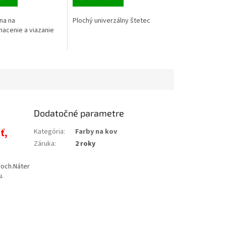
na na
Plochý univerzálny štetec
nacenie a viazanie
Dodatočné parametre
ť,
Kategória
:
Farby na kov
Záruka
:
2 roky
roch.Náter
u.