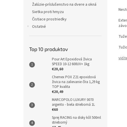
Žalúzie-príslušenstvo na dvere a okná
Nest
Sietka proti hmyzu
Čistiace prostriedky
Exte
závo
Ostatné
Tužen
Tuži
Top 10 produktov
vid.t
Pour Art Epoxidová živica
SPEED 10-12 600UV+ 1kg
€20,60
Chemex POX Z21 epoxidová
živica na zalievanie číra 1,29 kg
TOP kvalita
€20,49
MARCOPOLO LUXURY 0070
argento - biela strieborná 1L
€60
Sprej RACING na disky kôl 500ml
strieborný