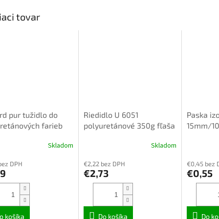
iaci tovar
rd pur tužidlo do
Riedidlo U 6051
Paska iz
retánových farieb
polyuretánové 350g fľaša
15mm/10
r 0,2kg/pragopur/
ELASTIC
830807
Skladom
Skladom
bez DPH
€2,22 bez DPH
€0,45 bez
99
€2,73
€0,55
o košíka
Do košíka
Do ko