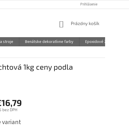
Prihlásenie
NÁKUPNÝ
Prázdny košík
KOŠÍK
a stroje
Benátske dekoratívne farby
Epoxidové živice na šper
chtová 1kg ceny podla
€16,79
5
bez DPH
ová
 variant