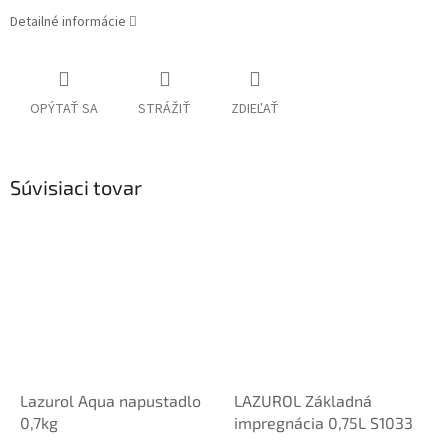
Detailné informácie
OPÝTAŤ SA
STRÁŽIŤ
ZDIEĽAŤ
Súvisiaci tovar
Lazurol Aqua napustadlo
LAZUROL Základná
0,7kg
impregnácia 0,75L S1033