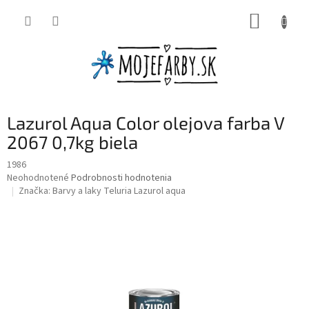
Prejsť
NÁKUP
na
obsah
KOŠÍK
Lazurol Aqua Color olejova farba V
2067 0,7kg biela
1986
Priemerné
Neohodnotené
Podrobnosti hodnotenia
hodnotenie
Značka:
Barvy a laky Teluria Lazurol aqua
produktu
je
0,0
z
5
hviezdičiek.