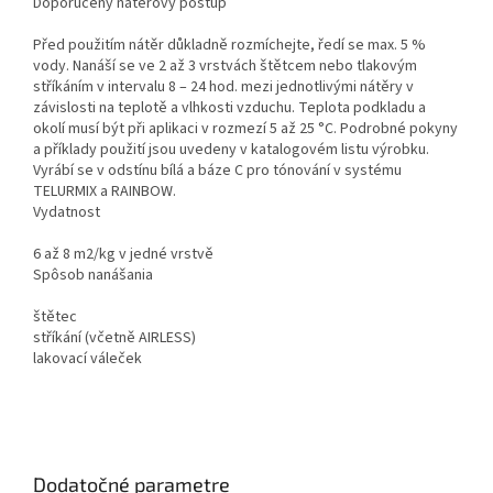
Doporučený nátěrový postup
Před použitím nátěr důkladně rozmíchejte, ředí se max. 5 %
vody. Nanáší se ve 2 až 3 vrstvách štětcem nebo tlakovým
stříkáním v intervalu 8 – 24 hod. mezi jednotlivými nátěry v
závislosti na teplotě a vlhkosti vzduchu. Teplota podkladu a
okolí musí být při aplikaci v rozmezí 5 až 25 °C. Podrobné pokyny
a příklady použití jsou uvedeny v katalogovém listu výrobku.
Vyrábí se v odstínu bílá a báze C pro tónování v systému
TELURMIX a RAINBOW.
Vydatnost
6 až 8 m2/kg v jedné vrstvě
Spôsob nanášania
štětec
stříkání (včetně AIRLESS)
lakovací váleček
Dodatočné parametre