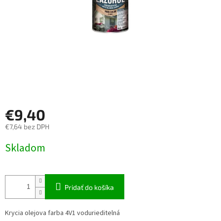
€9,40
€7,64 bez DPH
Jednotková
Skladom
cena:
Pridať do košíka
Krycia olejova farba 4V1 vodurieditelná