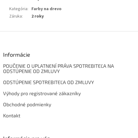
Kategória
:
Farby na drevo
Záruka
:
2 roky
Z
á
p
ä
Informácie
t
POUČENIE O UPLATNENÍ PRÁVA SPOTREBITEĽA NA
i
ODSTÚPENIE OD ZMLUVY
e
ODSTÚPENIE SPOTREBITEĽA OD ZMLUVY
Výhody pro registrované zákazníky
Obchodné podmienky
Kontakt