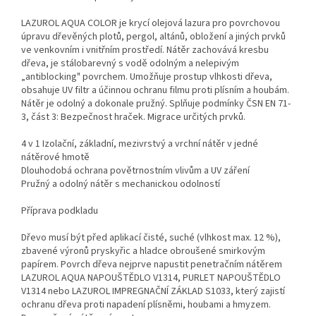
LAZUROL AQUA COLOR je krycí olejová lazura pro povrchovou
úpravu dřevěných plotů, pergol, altánů, obložení a jiných prvků
ve venkovním i vnitřním prostředí. Nátěr zachovává kresbu
dřeva, je stálobarevný s vodě odolným a nelepivým
„antiblocking" povrchem. Umožňuje prostup vlhkosti dřeva,
obsahuje UV filtr a účinnou ochranu filmu proti plísním a houbám.
Nátěr je odolný a dokonale pružný. Splňuje podmínky ČSN EN 71-
3, část 3: Bezpečnost hraček. Migrace určitých prvků.
4 v 1 Izolační, základní, mezivrstvý a vrchní nátěr v jedné
nátěrové hmotě
Dlouhodobá ochrana povětrnostním vlivům a UV záření
Pružný a odolný nátěr s mechanickou odolností
Příprava podkladu
Dřevo musí být před aplikací čisté, suché (vlhkost max. 12 %),
zbavené výronů pryskyřic a hladce obroušené smirkovým
papírem. Povrch dřeva nejprve napustit penetračním nátěrem
LAZUROL AQUA NAPOUŠTĚDLO V1314, PURLET NAPOUŠTĚDLO
V1314 nebo LAZUROL IMPREGNAČNÍ ZÁKLAD S1033, který zajistí
ochranu dřeva proti napadení plísněmi, houbami a hmyzem.