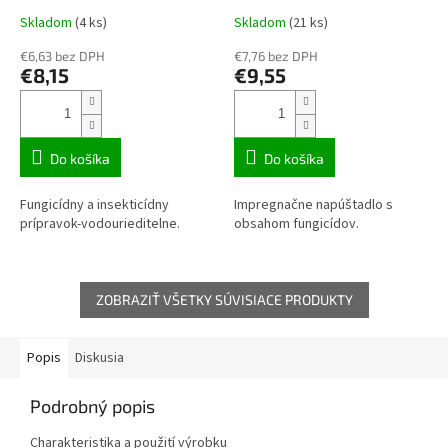
Skladom
(4 ks)
Skladom
(21 ks)
€6,63 bez DPH
€7,76 bez DPH
€8,15
€9,55
Do košíka
Do košíka
Fungicídny a insekticídny
Impregnačne napúštadlo s
prípravok-vodourieditelne.
obsahom fungicídov.
ZOBRAZIŤ VŠETKY SÚVISIACE PRODUKTY
Popis
Diskusia
Podrobný popis
Charakteristika a použití výrobku