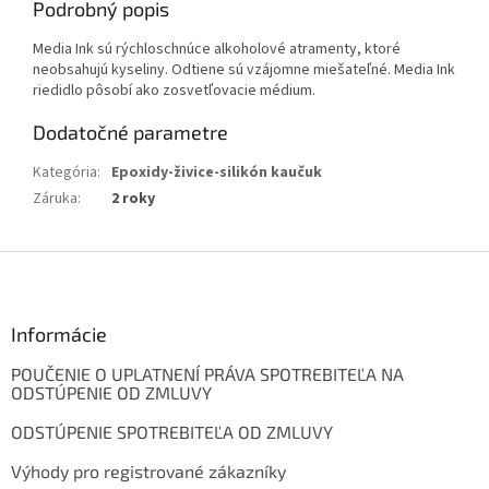
Podrobný popis
Media Ink sú rýchloschnúce alkoholové atramenty, ktoré
neobsahujú kyseliny. Odtiene sú vzájomne miešateľné. Media Ink
riedidlo pôsobí ako zosvetľovacie médium.
Dodatočné parametre
Kategória
:
Epoxidy-živice-silikón kaučuk
Záruka
:
2 roky
Z
á
p
ä
Informácie
t
POUČENIE O UPLATNENÍ PRÁVA SPOTREBITEĽA NA
i
ODSTÚPENIE OD ZMLUVY
e
ODSTÚPENIE SPOTREBITEĽA OD ZMLUVY
Výhody pro registrované zákazníky