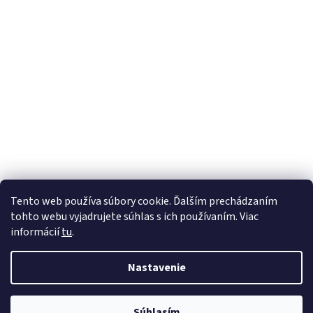
Tento web používa súbory cookie. Ďalším prechádzaním
tohto webu vyjadrujete súhlas s ich používaním. Viac
informácií
tu
.
Nastavenie
Vytvoril Shoptet
Súhlasím