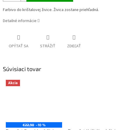
Farbivo do krištalovej živice. Živica zostane priehľadná.
Detailné informácie
OPÝTAŤ SA
STRÁŽIŤ
ZDIEĽAŤ
Súvisiaci tovar
Akcia
€22,90
–10 %