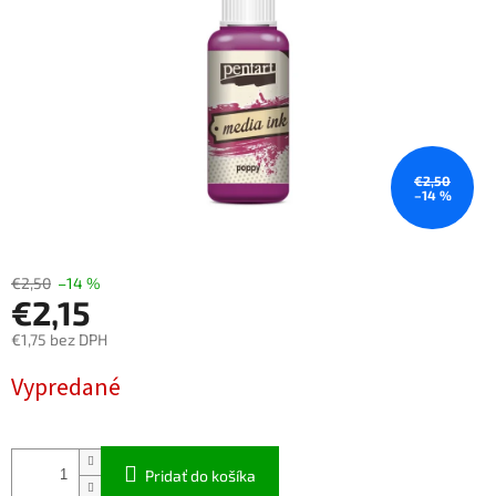
€2,50
–14 %
€2,50
–14 %
€2,15
€1,75 bez DPH
Jednotková
Vypredané
cena:
Pridať do košíka