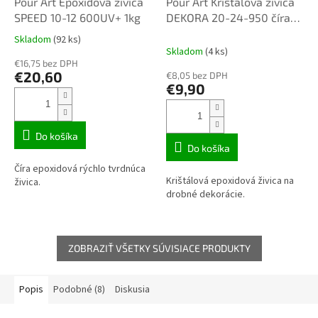
Pour Art Epoxidová živica
Pour Art Krištálová živica
SPEED 10-12 600UV+ 1kg
DEKORA 20-24-950 číra
UV++ 0,35kg
Skladom
(92 ks)
Priemerné
Skladom
(4 ks)
hodnotenie
€16,75 bez DPH
produktu
€20,60
€8,05 bez DPH
je
€9,90
3,1
z
5
hviezdičiek.
Do košíka
Do košíka
Číra epoxidová rýchlo tvrdnúca
Krištálová epoxidová živica na
živica.
drobné dekorácie.
ZOBRAZIŤ VŠETKY SÚVISIACE PRODUKTY
Popis
Podobné (8)
Diskusia