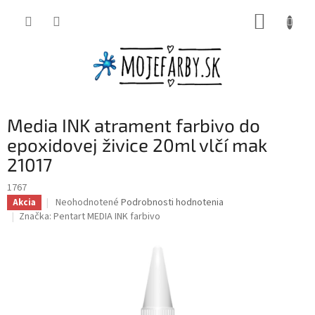
Prejsť
NÁKUP
na
obsah
KOŠÍK
Media INK atrament farbivo do
epoxidovej živice 20ml vlčí mak
21017
1767
Priemerné
Neohodnotené
Podrobnosti hodnotenia
Akcia
hodnotenie
Značka:
Pentart MEDIA INK farbivo
produktu
je
0,0
z
5
hviezdičiek.